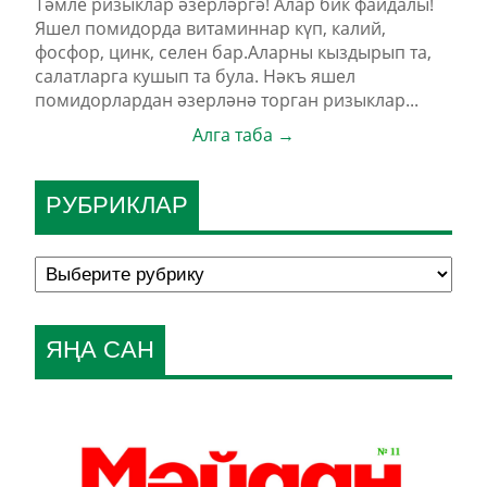
Тәмле ризыклар әзерләргә! Алар бик файдалы!
Яшел помидорда витаминнар күп, калий,
фосфор, цинк, селен бар.Аларны кыздырып та,
салатларга кушып та була. Нәкъ яшел
помидорлардан әзерләнә торган ризыклар...
Алга таба →
РУБРИКЛАР
ЯҢА САН