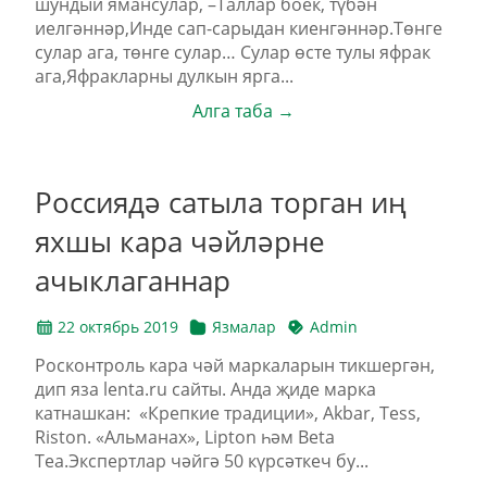
шундый ямансулар, –Таллар боек, түбән
иелгәннәр,Инде сап-сарыдан киенгәннәр.Төнге
сулар ага, төнге сулар… Сулар өсте тулы яфрак
ага,Яфракларны дулкын ярга...
Алга таба →
Россиядә сатыла торган иң
яхшы кара чәйләрне
ачыклаганнар
22 октябрь 2019
Язмалар
Admin
Росконтроль кара чәй маркаларын тикшергән,
дип яза lenta.ru сайты. Анда җиде марка
катнашкан: «Крепкие традиции», Akbar, Tess,
Riston. «Альманах», Lipton һәм Beta
Tea.Экспертлар чәйгә 50 күрсәткеч бу...