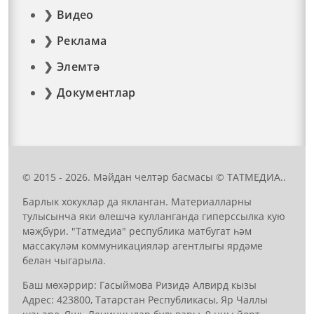
Видео
Реклама
Элемтә
Документлар
© 2015 - 2026. Мәйдан челтәр басмасы © ТАТМЕДИА..
Барлык хокуклар да якланган. Материалларны
тулысынча яки өлешчә кулланганда гиперссылка кую
мәҗбүри. "Татмедиа" республика матбугат һәм
массакүләм коммуникацияләр агентлыгы ярдәме
белән чыгарыла.
Баш мөхәррир: Гасыймова Ризидә Алвирд кызы
Адрес: 423800, Татарстан Республикасы, Яр Чаллы