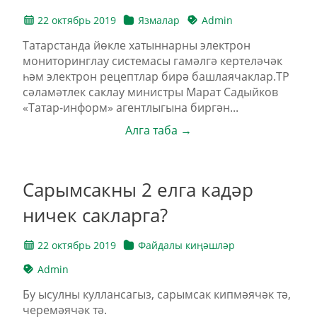
22 октябрь 2019
Язмалар
Admin
Татарстанда йөкле хатыннарны электрон
мониторинглау системасы гамәлгә кертеләчәк
һәм электрон рецептлар бирә башлаячаклар.ТР
сәламәтлек саклау министры Марат Садыйков
«Татар-информ» агентлыгына биргән...
Алга таба →
Сарымсакны 2 елга кадәр
ничек сакларга?
22 октябрь 2019
Файдалы киңәшләр
Admin
Бу ысулны куллансагыз, сарымсак кипмәячәк тә,
черемәячәк тә.