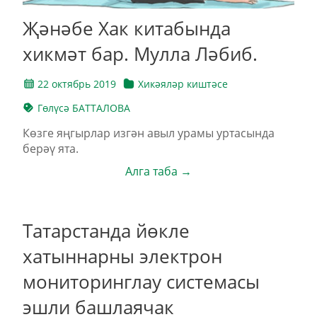
Җәнәбе Хак китабында
хикмәт бар. Мулла Ләбиб.
22 октябрь 2019
Хикәяләр киштәсе
Гөлүсә БАТТАЛОВА
Көзге яңгырлар изгән авыл урамы уртасында
берәү ята.
Алга таба →
Татарстанда йөкле
хатыннарны электрон
мониторинглау системасы
эшли башлаячак