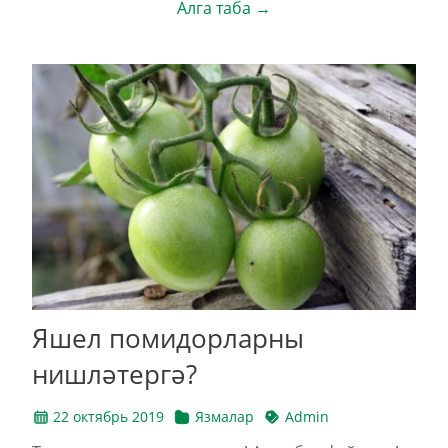
Алга таба →
Яшел помидорларны
нишләтергә?
22 октябрь 2019
Язмалар
Admin