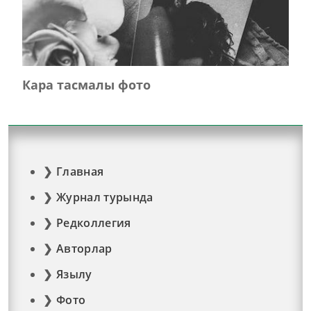
Кара тасмалы фото
Главная
Журнал турында
Редколлегия
Авторлар
Язылу
Фото