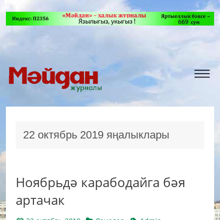
22 октябрь 2019 яңалыклары
Ноябрьдә карабодайга бәя
артачак