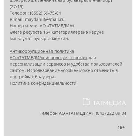
шәһәре, Яшь Ленинчылар бульвары, 9 нчы йорт
(27/19)
Телефон: (8552) 59-75-84
е-mail: mауdаn06@mail.гu
Нәшер итүче: АО «ТАТМЕДИА»
Әлеге ресурста 16+ категорияләренә керүче
мәгълүмат булырга мөмкин.
Антикоррупционная политика
АО «ТАТМЕДИА» использует «cookie»
для
персонализации сервисов и удобства пользователей
сайтом. Использование «cookie» можно отменить в
настройках браузера.
Политика конфиденциальности
Телефон АО «ТАТМЕДИА»:
(843) 222 09 84
16+