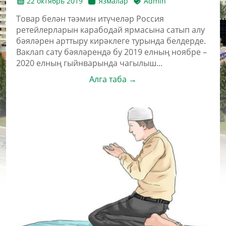
22 октябрь 2019
Язмалар
Admin
Товар белән тәэмин итүчеләр Россия
ретейлерларын карабодай ярмасына сатып алу
бәяләрен арттыру кирәклеге турында белдерде.
Ваклап сату бәяләрендә бу 2019 елның ноябре –
2020 елның гыйнварында чагылыш...
Алга таба →