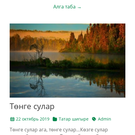
Алга таба →
Төнге сулар
22 октябрь 2019
Татар шигыре
Admin
Төнге сулар ага, төнге сулар…Көзге сулар