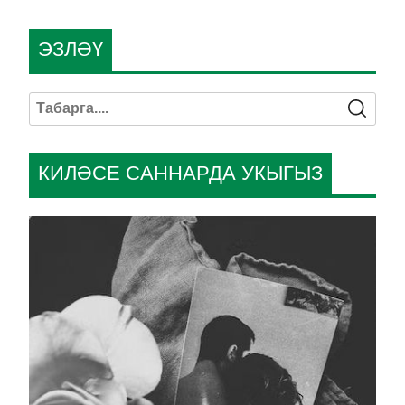
ЭЗЛӘҮ
КИЛӘСЕ САННАРДА УКЫГЫЗ