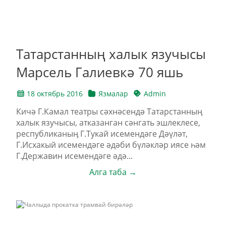
Татарстанның халык язучысы
Марсель Галиевкә 70 яшь
18 октябрь 2016
Язмалар
Admin
Кичә Г.Камал театры сәхнәсендә Татарстанның
халык язучысы, атказанган сәнгать эшлеклесе,
республиканың Г.Тукай исемендәге Дәүләт,
Г.Исхакый исемендәге әдәби бүләкләр иясе һәм
Г.Державин исемендәге әдә...
Алга таба →