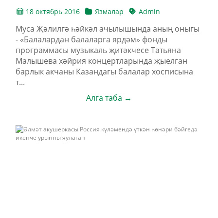
18 октябрь 2016
Язмалар
Admin
Муса Җәлилгә һәйкәл ачылышында аның оныгы
- «Балалардан балаларга ярдәм» фонды
программасы музыкаль җитәкчесе Татьяна
Малышева хәйрия концертларында җыелган
барлык акчаны Казандагы балалар хосписына
т...
Алга таба →