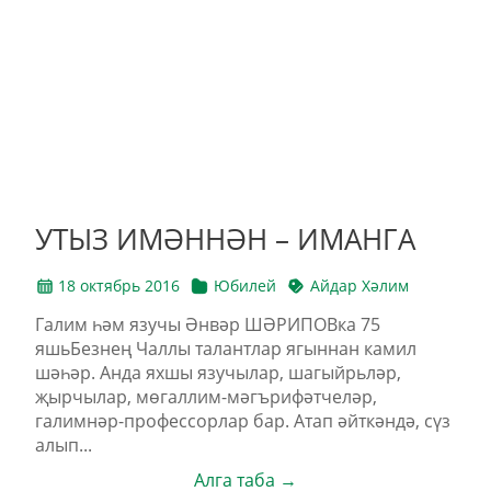
УТЫЗ ИМӘННӘН – ИМАНГА
18 октябрь 2016
Юбилей
Айдар Хәлим
Галим һәм язучы Әнвәр ШӘРИПОВка 75
яшьБезнең Чаллы талантлар ягыннан камил
шәһәр. Анда яхшы язучылар, шагыйрьләр,
җырчылар, мөгаллим-мәгърифәтчеләр,
галимнәр-профессорлар бар. Атап әйткәндә, сүз
алып...
Алга таба →