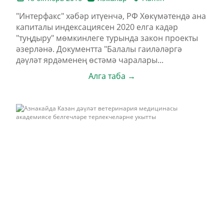
"Интерфакс" хәбәр итүенчә, РФ Хөкүмәтендә ана
капиталы индексациясен 2020 елга кадәр
"туңдыру" мөмкинлеге турында закон проекты
әзерләнә. Документта "Балалы гаиләләргә
дәүләт ярдәменең өстәмә чаралары...
Алга таба →