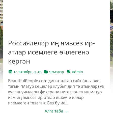
Россиялеләр иң ямьсез ир-
атлар исемлеге өчлегенә
кергән
18 октябрь 2016
Язмалар
Admin
BeautifulPeople.com дип аталган сайт (аны әле
тагын "Матур кешеләр клубы" дип тә атыйлар) үз
кулланучылары фикеренә нигезләнеп иң матур
һәм иң ямьсез ир-атлар яшәүче илләр
исемлеген төзегән. Без бу ис...
Алга таба →