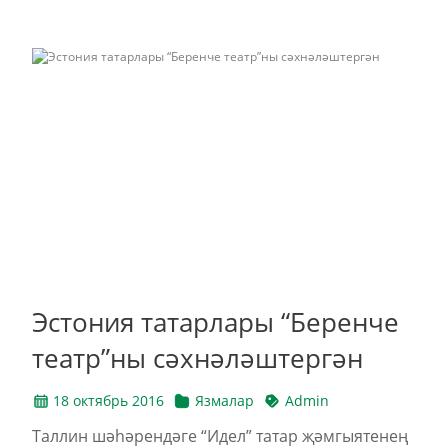
Эстония татарлары “Беренче
театр”ны сәхнәләштергән
18 октябрь 2016
Язмалар
Admin
Таллин шәhәрендәге “Идел” татар җәмгыятенең