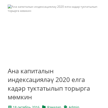
Ана капиталын
индексацияләү 2020 елга
кадәр туктатылып торырга
мөмкин
18 октябрь 2016
Язмалар
Admin