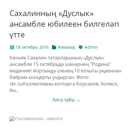
Сахалинның «Дуслык»
ансамбле юбилеен билгеләп
үтте
18 октябрь 2016
Язмалар
Admin
Көньяк Сахалин татарларының «Дуслык»
ансамбле 15 октябрьдә шәһәрнең "Родина"
мәдәният йортында үзенең 10 еллыгы уңаеннан
бәйрәм концерты уздырган. Фото:
skr.suКоллективны котларга Корсаков, Холмск,
Ан...
Алга таба →