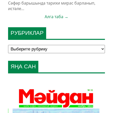
Сәфәр барышында тарихи мирас барланып,
истәле...
Алга таба →
РУБРИКЛАР
ЯҢА САН