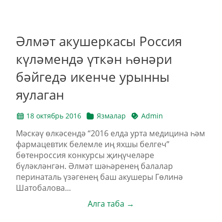
Әлмәт акушеркасы Россия
күләмендә үткән һөнәри
бәйгедә икенче урынны
яулаган
18 октябрь 2016
Язмалар
Admin
Мәскәү өлкәсендә “2016 елда урта медицина һәм
фармацевтик белемле иң яхшы белгеч”
бөтенроссия конкурсы җиңүчеләре
бүләкләнгән. Әлмәт шәһәренең балалар
перинаталь үзәгенең баш акушеры Гөлинә
Шатобалова...
Алга таба →