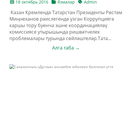
18 октябрь 2016
Язмалар
Admin
Казан Кремлендә Татарстан Президенты Рөстәм
Миңнеханов рәислегендә узган Коррупциягә
каршы тору буенча эшне координацияләү
комиссиясе утырышында ришвәтчелек
проблемалары турында сөйләштеләр.Тата...
Алга таба →