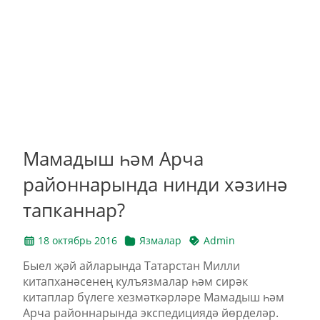
Мамадыш һәм Арча
районнарында нинди хәзинә
тапканнар?
18 октябрь 2016
Язмалар
Admin
Быел җәй айларында Татарстан Милли
китапханәсенең кулъязмалар һәм сирәк
китаплар бүлеге хезмәткәрләре Мамадыш һәм
Арча районнарында экспедициядә йөрделәр.