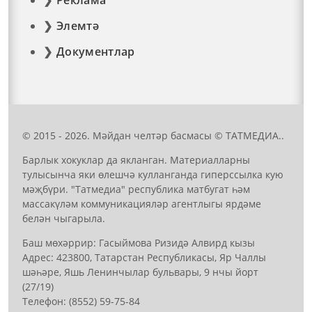
Реклама
Элемтә
Документлар
© 2015 - 2026. Мәйдан челтәр басмасы © ТАТМЕДИА..
Барлык хокуклар да якланган. Материалларны
тулысынча яки өлешчә кулланганда гиперссылка кую
мәҗбүри. "Татмедиа" республика матбугат һәм
массакүләм коммуникацияләр агентлыгы ярдәме
белән чыгарыла.
Баш мөхәррир: Гасыймова Ризидә Алвирд кызы
Адрес: 423800, Татарстан Республикасы, Яр Чаллы
шәһәре, Яшь Ленинчылар бульвары, 9 нчы йорт
(27/19)
Телефон: (8552) 59-75-84