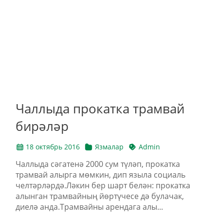
Чаллыда прокатка трамвай
бирәләр
18 октябрь 2016
Язмалар
Admin
Чаллыда сәгатенә 2000 сум түләп, прокатка
трамвай алырга мөмкин, дип языла социаль
челтәрләрдә.Ләкин бер шарт белән: прокатка
алынган трамвайның йөртүчесе дә булачак,
диелә анда.Трамвайны арендага алы...