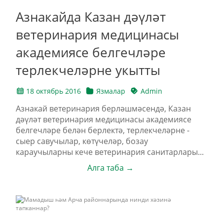
Азнакайда Казан дәүләт
ветеринария медицинасы
академиясе белгечләре
терлекчеләрне укытты
18 октябрь 2016
Язмалар
Admin
Азнакай ветеринария берләшмәсендә, Казан
дәүләт ветеринария медицинасы академиясе
белгечләре белән берлектә, терлекчеләрне -
сыер савучылар, көтүчеләр, бозау
караучыларны кече ветеринария санитарлары...
Алга таба →