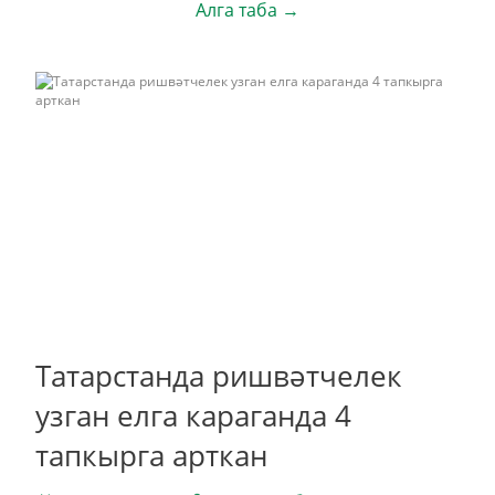
Алга таба →
Татарстанда ришвәтчелек
узган елга караганда 4
тапкырга арткан