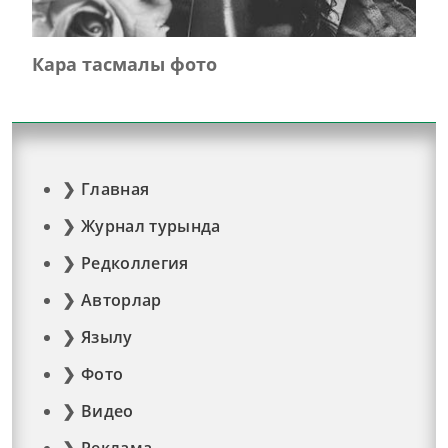
Кара тасмалы фото
Главная
Журнал турында
Редколлегия
Авторлар
Язылу
Фото
Видео