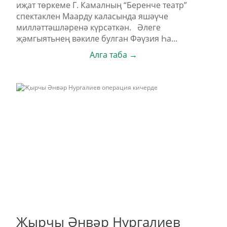
иҗат төркеме Г. Камалның “Беренче театр”
спектаклен Маарду каласында яшәүче
милләттәшләренә күрсәткән. Әлеге
җәмгыятьнең вәкиле булган Фәүзия Һа...
Алга таба →
Җырчы Әнвәр Нургалиев