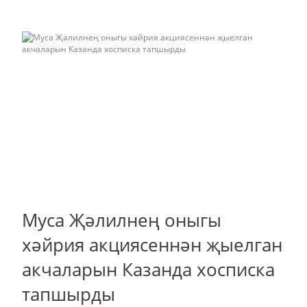
Муса Җәлилнең оныгы
хәйрия акциясеннән җыелган
акчаларын Казанда хосписка
тапшырды