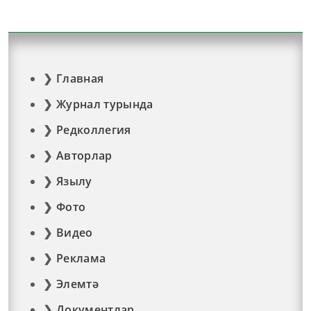
Главная
Журнал турында
Редколлегия
Авторлар
Язылу
Фото
Видео
Реклама
Элемтә
Документлар