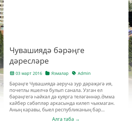
Чувашиядә бәрәңге
дәресләре
03 март 2016
Язмалар
Admin
Бәрәңге Чувашиядә аеруча зур дәрәҗәгә ия,
почетлы яшелчә булып санала. Узган ел
бәрәңгегә һәйкәл дә куярга теләгәннәр.Әмма
кайбер сәбәпләр аркасында килеп чыкмаган.
Аның каравы, быел республиканың бар...
Алга таба →