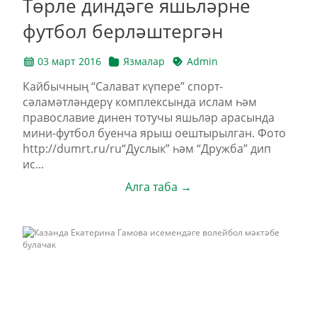
Төрле диндәге яшьләрне
футбол берләштергән
03 март 2016
Язмалар
Admin
Кайбычның “Салават күпере” спорт-
сәламәтләндерү комплексында ислам һәм
православие динен тотучы яшьләр арасында
мини-футбол буенча ярыш оештырылган. Фото
http://dumrt.ru/ru“Дуслык” һәм “Дружба” дип
ис...
Алга таба →