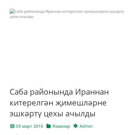
Саба районында Ираннан
китерелгән җимешләрне
эшкәртү цехы ачылды
03 март 2016
Язмалар
Admin