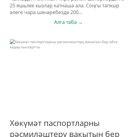
25 яшьлек кызлар катнаша ала. Соңгы тапкыр
әлеге чара шәһәребездә 200...
Алга таба →
Хөкүмәт паспортларны
рәсмиләштерү вакытын бер