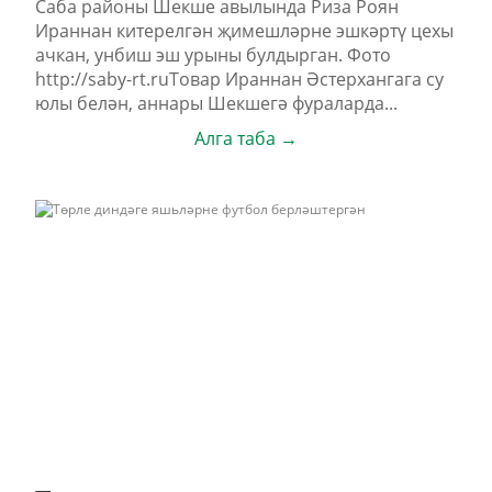
Саба районы Шекше авылында Риза Роян
Ираннан китерелгән җимешләрне эшкәртү цехы
ачкан, унбиш эш урыны булдырган. Фото
http://saby-rt.ruТовар Ираннан Әстерхангага су
юлы белән, аннары Шекшегә фураларда...
Алга таба →