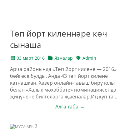
Төп йорт киленнәре көч
сынаша
03 март 2016
Язмалар
Admin
Арча районында «Төп йорт килене — 2016»
бәйгесе булды. Анда 43 төп йорт килене
катнашкан. Хәзер онлайн-тавыш бирү юлы
белән «Халык мәхәббәте» номинациясендә
җиңүчене билгеләргә җыеналар.Иң күп та...
Алга таба →