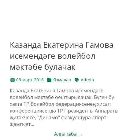
Казанда Екатерина Гамова
исемендәге волейбол
мәктәбе булачак
03 март 2016
Язмалар
Admin
Казанда Екатерина Гамова исемендәге
волейбол мәктәбе оештырылачак. Бүген бу
хакта ТР Волейбол федерациясенең хисап
конференциясендә ТР Президенты Аппараты
җитәкчесе, "Динамо" физкультура-спорт
җәмгыят...
Алга таба →