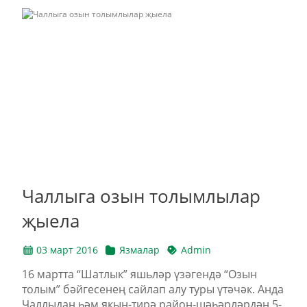
Чаллыга озын толымлылар
җыела
03 март 2016
Язмалар
Admin
16 мартта “Шатлык” яшьләр үзәгендә “Озын
толым” бәйгесенең сайлап алу туры үтәчәк. Анда
Чаллыдан һәм якын-тирә район-шәһәрләрдән 5-