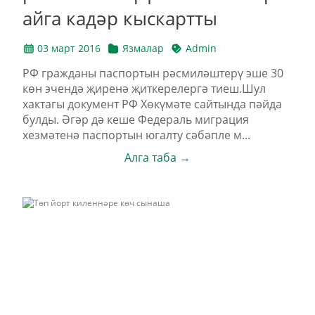
айга кадәр кыскартты
03 март 2016
Язмалар
Admin
РФ гражданы паспортын рәсмиләштерү эше 30
көн эчендә җиренә җиткерелергә тиеш.Шул
хактагы документ РФ Хөкүмәте сайтында пәйда
булды. Әгәр дә кеше Федераль миграция
хезмәтенә паспортын югалту сәбәпле м...
Алга таба →