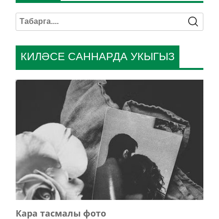
КИЛӘСЕ САННАРДА УКЫГЫЗ
Кара тасмалы фото