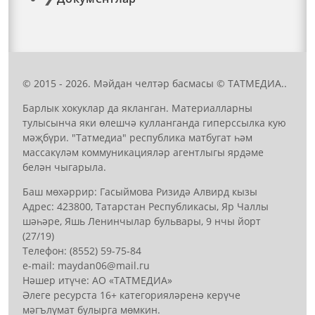
© 2015 - 2026. Мәйдан челтәр басмасы © ТАТМЕДИА..
Барлык хокуклар да якланган. Материалларны
тулысынча яки өлешчә кулланганда гиперссылка кую
мәҗбүри. "Татмедиа" республика матбугат һәм
массакүләм коммуникацияләр агентлыгы ярдәме
белән чыгарыла.
Баш мөхәррир: Гасыймова Ризидә Алвирд кызы
Адрес: 423800, Татарстан Республикасы, Яр Чаллы
шәһәре, Яшь Ленинчылар бульвары, 9 нчы йорт
(27/19)
Телефон: (8552) 59-75-84
е-mail: mауdаn06@mail.гu
Нәшер итүче: АО «ТАТМЕДИА»
Әлеге ресурста 16+ категорияләренә керүче
мәгълүмат булырга мөмкин.