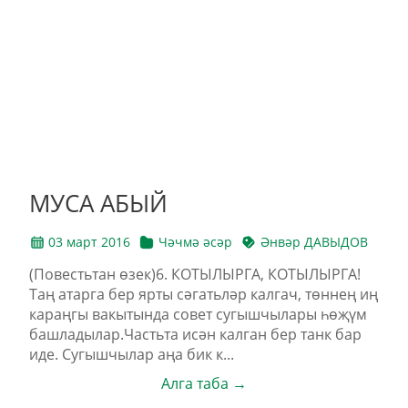
МУСА АБЫЙ
03 март 2016
Чәчмә әсәр
Әнвәр ДАВЫДОВ
(Повестьтан өзек)6. КОТЫЛЫРГА, КОТЫЛЫРГА!
Таң атарга бер ярты сәгатьләр калгач, төннең иң
караңгы вакытында совет сугышчылары һөҗүм
башладылар.Частьта исән калган бер танк бар
иде. Сугышчылар аңа бик к...
Алга таба →