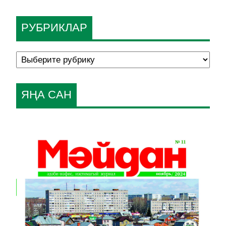
РУБРИКЛАР
ЯҢА САН