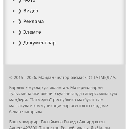
Видео
Реклама
Элемтә
Документлар
© 2015 - 2026. Мәйдан челтәр басмасы © ТАТМЕДИА..
Барлык хокуклар да якланган. Материалларны
тулысынча яки өлешчә кулланганда гиперссылка кую
мәҗбүри. "Татмедиа" республика матбугат һәм
массакүләм коммуникацияләр агентлыгы ярдәме
белән чыгарыла.
Баш мөхәррир: Гасыймова Ризидә Алвирд кызы
Адрес: 423800, Татарстан Республикасы, Яр Чаллы