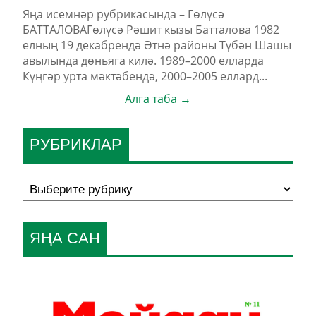
Яңа исемнәр рубрикасында – Гөлүсә
БАТТАЛОВАГөлүсә Рәшит кызы Батталова 1982
елның 19 декабрендә Әтнә районы Түбән Шашы
авылында дөньяга килә. 1989–2000 елларда
Күңгәр урта мәктәбендә, 2000–2005 еллард...
Алга таба →
РУБРИКЛАР
ЯҢА САН