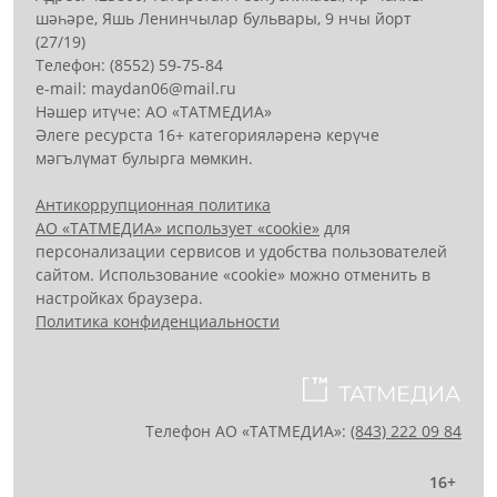
шәһәре, Яшь Ленинчылар бульвары, 9 нчы йорт
(27/19)
Телефон: (8552) 59-75-84
е-mail: mауdаn06@mail.гu
Нәшер итүче: АО «ТАТМЕДИА»
Әлеге ресурста 16+ категорияләренә керүче
мәгълүмат булырга мөмкин.
Антикоррупционная политика
АО «ТАТМЕДИА» использует «cookie»
для
персонализации сервисов и удобства пользователей
сайтом. Использование «cookie» можно отменить в
настройках браузера.
Политика конфиденциальности
Телефон АО «ТАТМЕДИА»:
(843) 222 09 84
16+