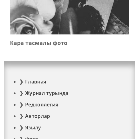
Кара тасмалы фото
Главная
Журнал турында
Редколлегия
Авторлар
Язылу
Фото