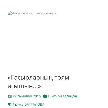
«Гасырларның тоям
агышын...»
22 гыйнвар 2016
Шигъри гөләндәм
Гөлүсә БАТТАЛОВА