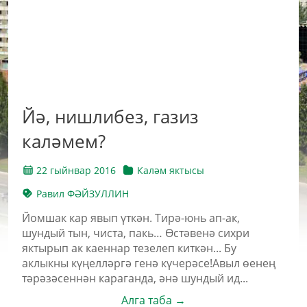
Йә, нишлибез, газиз
каләмем?
22 гыйнвар 2016
Каләм яктысы
Равил ФӘЙЗУЛЛИН
Йомшак кар явып үткән. Тирә-юнь ап-ак,
шундый тын, чиста, пакь… Өстәвенә сихри
яктырып ак каеннар тезелеп киткән... Бу
аклыкны күңелләргә генә күчерәсе!Авыл өенең
тәрәзәсеннән караганда, әнә шундый ид...
Алга таба →