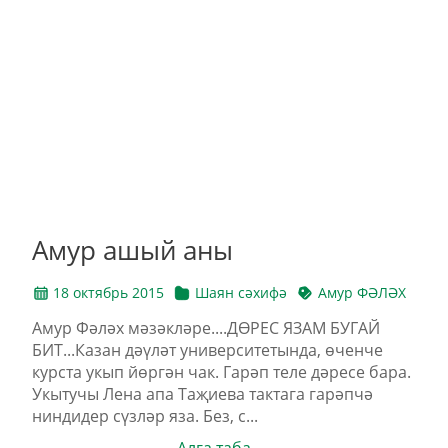
Амур ашый аны
18 октябрь 2015
Шаян сәхифә
Амур ФӘЛӘХ
Амур Фәләх мәзәкләре....ДӨРЕС ЯЗАМ БУГАЙ
БИТ...Казан дәүләт университетында, өченче
курста укып йөргән чак. Гарәп теле дәресе бара.
Укытучы Лена апа Таҗиева тактага гарәпчә
ниндидер сүзләр яза. Без, с...