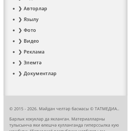
Авторлар
Язылу
Фото
Видео
Реклама
Элемтә
Документлар
© 2015 - 2026. Мәйдан челтәр басмасы © ТАТМЕДИА..
Барлык хокуклар да якланган. Материалларны
тулысынча яки өлешчә кулланганда гиперссылка кую