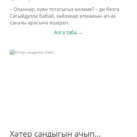
– Оланнар, куян тотасыгыз киләме? – ди безгә
Сәгыйдулла бабай, хәйләкәр елмаюын ап-ак
сакалы арасына яшереп.
Алга таба →
Хәтер сандыгын ачып...