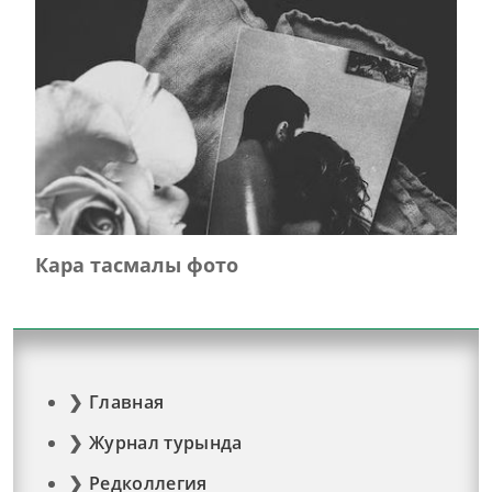
Кара тасмалы фото
Главная
Журнал турында
Редколлегия