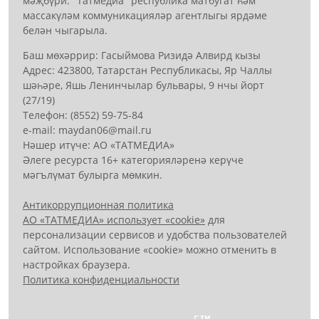
мәҗбүри. "Татмедиа" республика матбугат һәм
массакүләм коммуникацияләр агентлыгы ярдәме
белән чыгарыла.
Баш мөхәррир: Гасыймова Ризидә Алвирд кызы
Адрес: 423800, Татарстан Республикасы, Яр Чаллы
шәһәре, Яшь Ленинчылар бульвары, 9 нчы йорт
(27/19)
Телефон: (8552) 59-75-84
е-mail: mауdаn06@mail.гu
Нәшер итүче: АО «ТАТМЕДИА»
Әлеге ресурста 16+ категорияләренә керүче
мәгълүмат булырга мөмкин.
Антикоррупционная политика
АО «ТАТМЕДИА» использует «cookie»
для
персонализации сервисов и удобства пользователей
сайтом. Использование «cookie» можно отменить в
настройках браузера.
Политика конфиденциальности