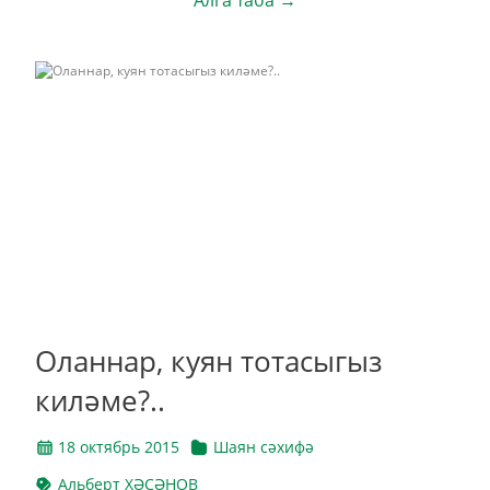
Алга таба →
Оланнар, куян тотасыгыз
киләме?..
18 октябрь 2015
Шаян сәхифә
Альберт ХӘСӘНОВ