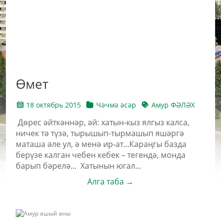
Өмет
18 октябрь 2015
Чәчмә әсәр
Амур ФӘЛӘХ
Дөрес әйткәннәр, әй: хатын-кыз ялгыз калса,
ничек тә түзә, тырышып-тырмашып яшәргә
маташа әле ул, ә менә ир-ат...Караңгы базда
берүзе калган чебен кебек – тегендә, монда
барып бәрелә... Хатынын югал...
Алга таба →