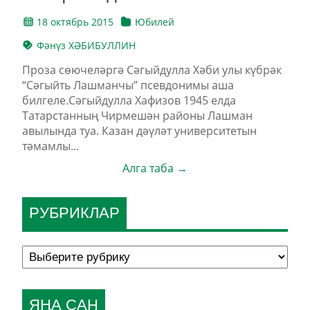
18 октябрь 2015
Юбилей
Фәнүз ХӘБИБУЛЛИН
Проза сөючеләргә Сәгыйдулла Хәби улы күбрәк
“Сәгыйть Лашманчы” псевдонимы аша
билгеле.Сәгыйдулла Хафизов 1945 елда
Татарстанның Чирмешән районы Лашман
авылында туа. Казан дәүләт университетын
тәмамлы...
Алга таба →
РУБРИКЛАР
ЯҢА САН