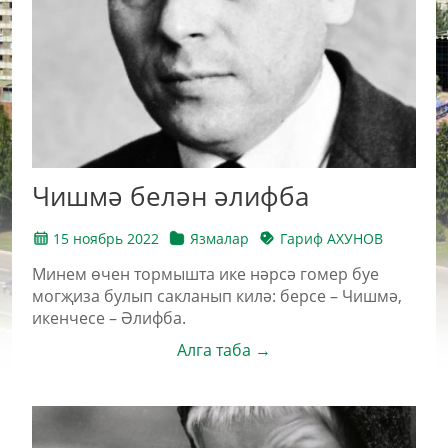
Чишмә белән әлифба
15 ноябрь 2022
Язмалар
Гариф АХУНОВ
Минем өчен тормышта ике нәрсә гомер буе
могҗиза булып сакланып килә: берсе – Чишмә,
икенчесе – Әлифба.
Алга таба →