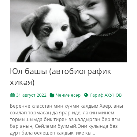
Юл башы (автобиографик
хикәя)
31 август 2022
Чәчмә әсәр
Гариф АХУНОВ
Беренче класстан мин күчми калдым.Хәер, аны
сөйләп тормасаң да ярар иде, ләкин минем
тормышымда бик тирән эз калдырган бер ягы
бар аның. Сөйләми булмый.Әни кулында без
дүрт бала өелешеп калдык: ике кы...