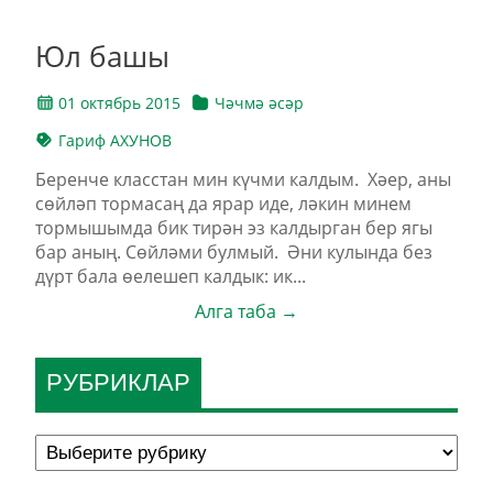
Юл башы
01 октябрь 2015
Чәчмә әсәр
Гариф АХУНОВ
Беренче класстан мин күчми калдым. Хәер, аны
сөйләп тормасаң да ярар иде, ләкин минем
тормышымда бик тирән эз калдырган бер ягы
бар аның. Сөйләми булмый. Әни кулында без
дүрт бала өелешеп калдык: ик...
Алга таба →
РУБРИКЛАР