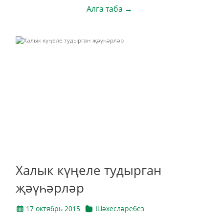
Алга таба →
Халык күңеле тудырган
җәүһәрләр
17 октябрь 2015
Шәхесләребез