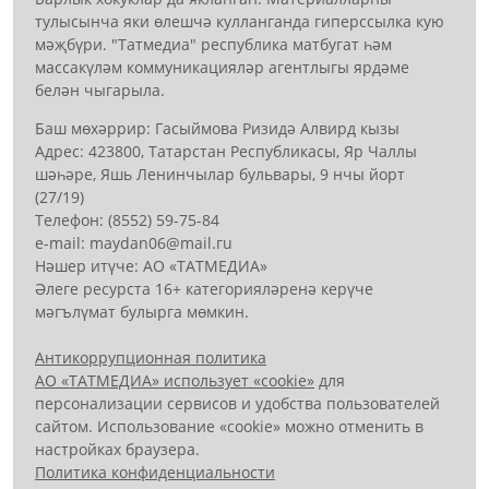
тулысынча яки өлешчә кулланганда гиперссылка кую
мәҗбүри. "Татмедиа" республика матбугат һәм
массакүләм коммуникацияләр агентлыгы ярдәме
белән чыгарыла.
Баш мөхәррир: Гасыймова Ризидә Алвирд кызы
Адрес: 423800, Татарстан Республикасы, Яр Чаллы
шәһәре, Яшь Ленинчылар бульвары, 9 нчы йорт
(27/19)
Телефон: (8552) 59-75-84
е-mail: mауdаn06@mail.гu
Нәшер итүче: АО «ТАТМЕДИА»
Әлеге ресурста 16+ категорияләренә керүче
мәгълүмат булырга мөмкин.
Антикоррупционная политика
АО «ТАТМЕДИА» использует «cookie»
для
персонализации сервисов и удобства пользователей
сайтом. Использование «cookie» можно отменить в
настройках браузера.
Политика конфиденциальности