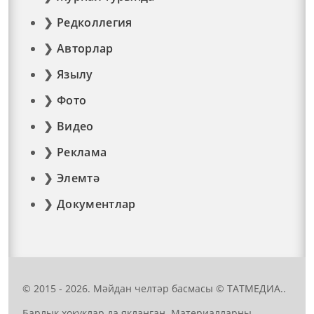
Редколлегия
Авторлар
Язылу
Фото
Видео
Реклама
Элемтә
Документлар
© 2015 - 2026. Мәйдан челтәр басмасы © ТАТМЕДИА..
Барлык хокуклар да якланган. Материалларны