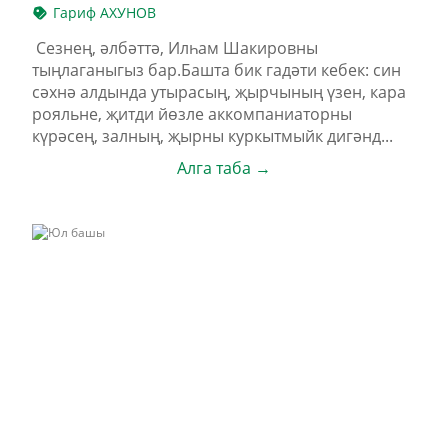
Гариф АХУНОВ
Сезнең, әлбәттә, Илһам Шакировны
тыңлаганыгыз бар.Башта бик гадәти кебек: син
сәхнә алдында утырасың, җырчының үзен, кара
рояльне, җитди йөзле аккомпаниаторны
күрәсең, залның, җырны куркытмыйк дигәнд...
Алга таба →