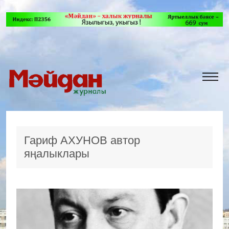
Гариф АХУНОВ автор
яңалыклары