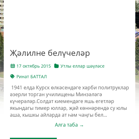
Җәлилне белүчеләр
17 октябрь 2015
Утлы еллар шәүләсе
Ринат БАТТАЛ
1941 елда Курск өлкәсендәге хәрби политруклар
әзерли торган училищены Минзәләгә
күчерәләр.Солдат киемендәге яшь егетләр
якындагы тимер юллар, җәй көннәрендә су юлы
аша, кышкы айларда ат һәм чаңгы бел...
Алга таба →