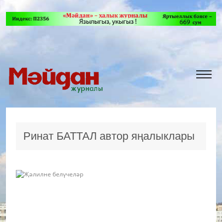
Ринат БАТТАЛ автор яңалыклары