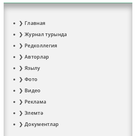
Главная
Журнал турында
Редколлегия
Авторлар
Язылу
Фото
Видео
Реклама
Элемтә
Документлар