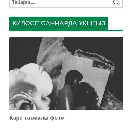
КИЛӘСЕ САННАРДА УКЫГЫЗ
Кара тасмалы фото