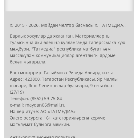
© 2015 - 2026. Мәйдан челтәр басмасы © ТАТМЕДИА..
Барлык хокуклар да якланган. Материалларны
тулысынча яки өлешчә кулланганда гиперссылка кую
мәҗбүри. "Татмедиа" республика матбугат һәм
массакүләм коммуникацияләр агентлыгы ярдәме
белән чыгарыла.
Баш мөхәррир: Гасыймова Ризидә Алвирд кызы
Адрес: 423800, Татарстан Республикасы, Яр Чаллы
шәһәре, Яшь Ленинчылар бульвары, 9 нчы йорт
(27/19)
Телефон: (8552) 59-75-84
е-mail: mауdаn06@mail.гu
Нәшер итүче: АО «ТАТМЕДИА»
Әлеге ресурста 16+ категорияләренә керүче
мәгълүмат булырга мөмкин.
Антикоррупционная политика