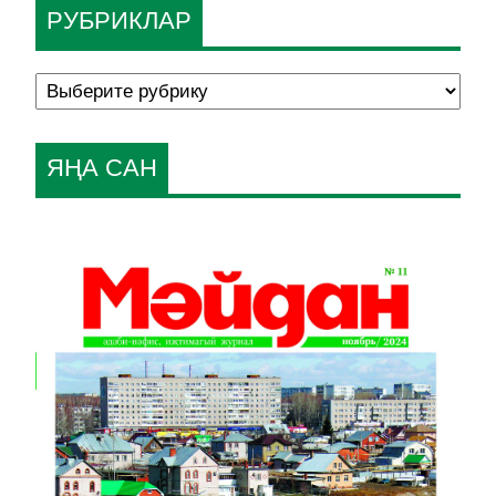
РУБРИКЛАР
ЯҢА САН