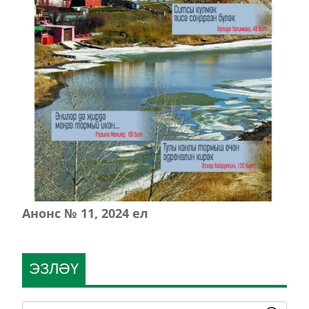
Анонс № 11, 2024 ел
ЭЗЛӘҮ