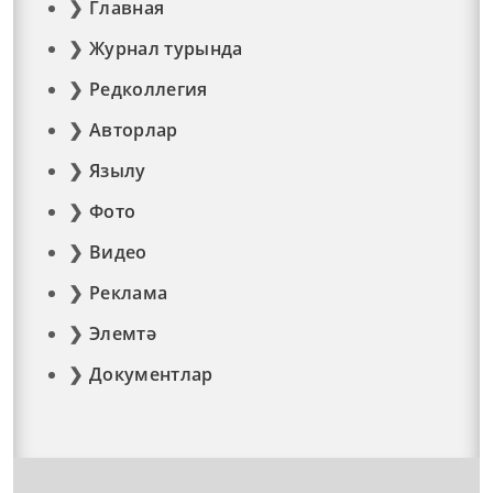
Главная
Журнал турында
Редколлегия
Авторлар
Язылу
Фото
Видео
Реклама
Элемтә
Документлар