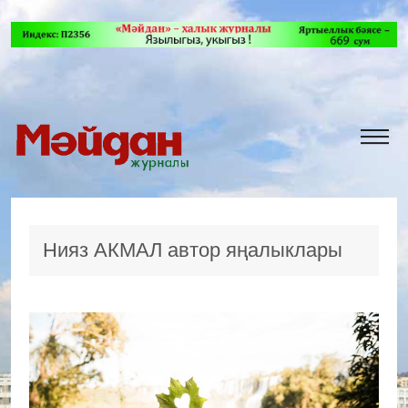
Нияз АКМАЛ автор яңалыклары