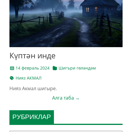
Күптән инде
14 февраль 2024
Шигъри гөләндәм
Нияз АКМАЛ
Нияз Акмал шигыре.
Алга таба →
РУБРИКЛАР