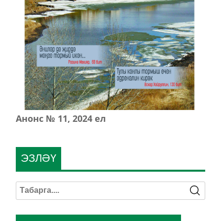
Анонс № 11, 2024 ел
ЭЗЛӘҮ