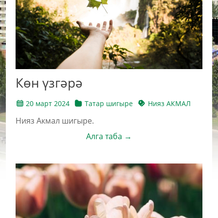
Көн үзгәрә
20 март 2024
Татар шигыре
Нияз АКМАЛ
Нияз Акмал шигыре.
Алга таба →