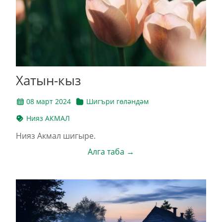
Хатын-кыз
08 март 2024
Шигъри гөләндәм
Нияз АКМАЛ
Нияз Акмал шигыре.
Алга таба →