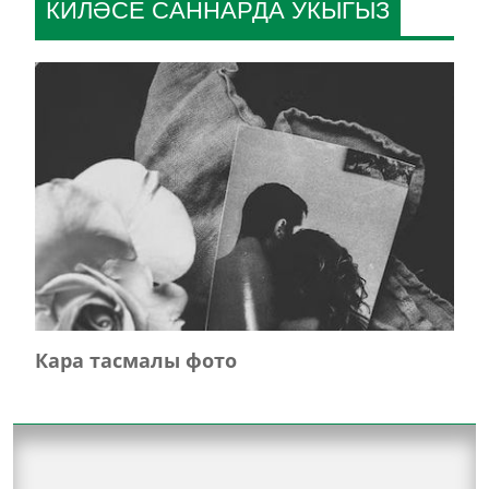
КИЛӘСЕ САННАРДА УКЫГЫЗ
Кара тасмалы фото