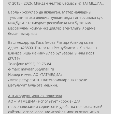
© 2015 - 2026. Мәйдан челтәр басмасы © ТАТМЕДИА..
Барлык хокуклар да якланган. Материалларны
тулысынча яки өлешчә кулланганда гиперссылка кую
мәҗбүри. "Татмедиа" республика матбугат һәм
массакүләм коммуникацияләр агентлыгы ярдәме
белән чыгарыла.
Баш мөхәррир: Гасыймова Ризидә Алвирд кызы
Адрес: 423800, Татарстан Республикасы, Яр Чаллы
шәһәре, Яшь Ленинчылар бульвары, 9 нчы йорт
(27/19)
Телефон: (8552) 59-75-84
е-mail: mауdаn06@mail.гu
Нәшер итүче: АО «ТАТМЕДИА»
Әлеге ресурста 16+ категорияләренә керүче
мәгълүмат булырга мөмкин.
Антикоррупционная политика
АО «ТАТМЕДИА» использует «cookie»
для
персонализации сервисов и удобства пользователей
сайтом. Использование «cookie» можно отменить в