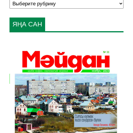
ЯҢА САН