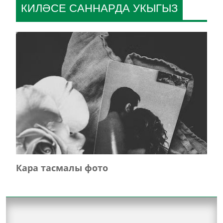
КИЛӘСЕ САННАРДА УКЫГЫЗ
Кара тасмалы фото