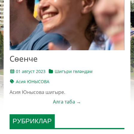
Сөенче
01 август 2023
Шигъри гөләндәм
Асия ЮНЫСОВА
Асия Юнысова шигыре.
Алга таба →
РУБРИКЛАР