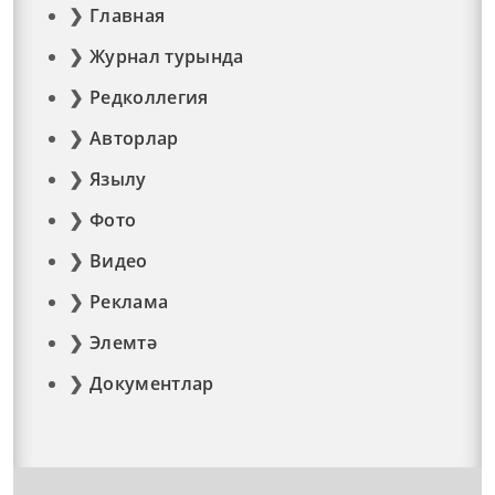
Главная
Журнал турында
Редколлегия
Авторлар
Язылу
Фото
Видео
Реклама
Элемтә
Документлар