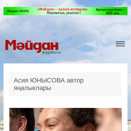
Асия ЮНЫСОВА автор
яңалыклары