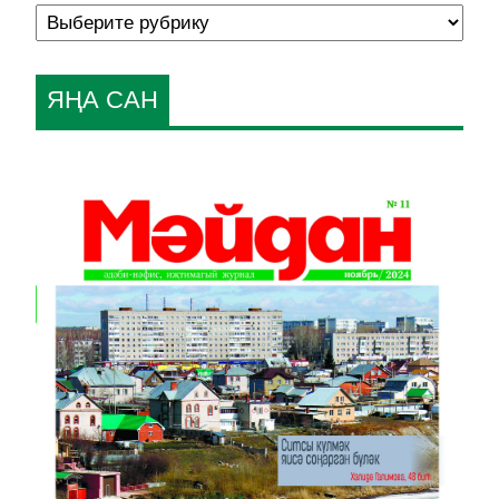
ЯҢА САН