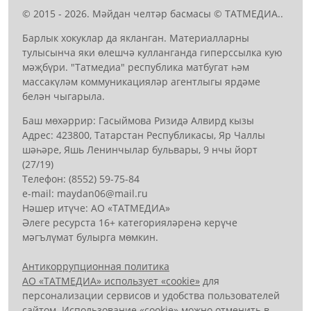
© 2015 - 2026. Мәйдан челтәр басмасы © ТАТМЕДИА..
Барлык хокуклар да якланган. Материалларны
тулысынча яки өлешчә кулланганда гиперссылка кую
мәҗбүри. "Татмедиа" республика матбугат һәм
массакүләм коммуникацияләр агентлыгы ярдәме
белән чыгарыла.
Баш мөхәррир: Гасыймова Ризидә Алвирд кызы
Адрес: 423800, Татарстан Республикасы, Яр Чаллы
шәһәре, Яшь Ленинчылар бульвары, 9 нчы йорт
(27/19)
Телефон: (8552) 59-75-84
е-mail: mауdаn06@mail.гu
Нәшер итүче: АО «ТАТМЕДИА»
Әлеге ресурста 16+ категорияләренә керүче
мәгълүмат булырга мөмкин.
Антикоррупционная политика
АО «ТАТМЕДИА» использует «cookie»
для
персонализации сервисов и удобства пользователей
сайтом. Использование «cookie» можно отменить в