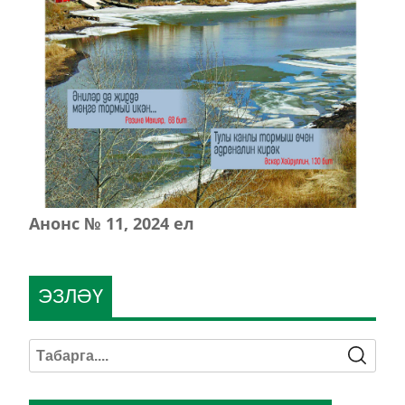
Анонс № 11, 2024 ел
ЭЗЛӘҮ