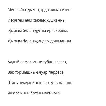
Мин кабыздым җырда ялкын итеп
Йөрәгем һәм хаклык кушканны.
Җырым белән дусны иркәләдем,
Җырым белән җиңдем дошманны.
Алдый алмас мине түбән ләззәт,
Вак тормышның чуар пәрдәсе,
Шигыремдәге чынлык, ут һәм сөю-
Яшәвемнең бөтен мәгънәсе.