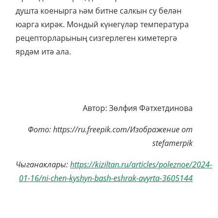
душта коенырга һәм битне салкын су белән
юарга кирәк. Мондый күнегүләр температура
рецепторларының сизгерлеген киметергә
ярдәм итә ала.
Автор: Зөлфия Фәтхетдинова
Фото: https://ru.freepik.com/Изображение от
stefamerpik
Чыганаклары:
https://kiziltan.ru/articles/poleznoe/2024-
01-16/ni-chen-kyshyn-bash-eshrak-avyrta-3605144