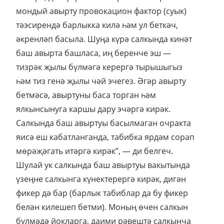
мондый авырту провокацион фактор (суык)
тәэсирендә барлыкка килә һәм ул беткәч,
әкренләп басыла. Шуңа күрә салкында кинәт
баш авырта башласа, иң беренче эш —
тизрәк җылы бүлмәгә керергә тырышыгыз
һәм тиз генә җылы чәй эчегез. Әгәр авырту
бетмәсә, авыртуны баса торган һәм
ялкынсынуга каршы дару эчәргә кирәк.
Салкында баш авыртуы басылмаган очракта
яисә еш кабатланганда, табибка ярдәм сорап
мөрәҗәгать итәргә кирәк”, — ди белгеч.
Шулай ук салкында баш авыртуы вакытында
үзеңне салкынга күнектерергә кирәк, дигән
фикер дә бар (барлык табиблар да бу фикер
белән килешеп бетми). Моның өчен салкын
бүлмәдә йокларга, даими рәвештә салкынча