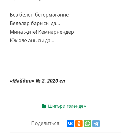
Без белеп бетермәгәнне
Беләләр барысы да...
Миңа җитә! Кемнәрнеңдер
Юк әле анысы да...
«Мәйдан» № 2, 2020 ел
Шигъри гөләндәм
Поделиться: