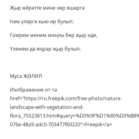
Җыр өйрәтте мине хөр яшәргә
Һәм үләргә кыю ир булып.
Гомрем минем моңлы бер җыр иде,
Үлемем дә яңрар җыр булып.
Муса ҖӘЛИЛ
Изображение от <a
href="https://ru.freepik.com/free-photo/nature-
landscape-with-vegetation-and-
flora_75523813.htm#query=%D0%9F%D1%80%D0%B8%
076e-48a9-adc0-703477f60220">Freepik</a>