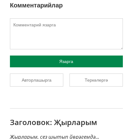
Комментарийлар
Язарга
Авторлашырга
Теркәлергә
Заголовок: Җырларым
Җырларым, сез шытып йөрәгемдә...