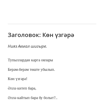
Заголовок: Көн үзгәрә
Нияз Акмал шигыре.
Тупыллардан карга оялары
Берәм-берәм төште убылып.
Көн үзгәрә!
Әллә китеп бара,
Әллә кайтып бара бу болыт?..