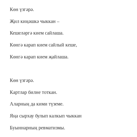
Көн үзгәрә.
Җил киңәшкә чыккан –
Кешеләргә кием сайлаша.
Көнгә карап кием сайлый кеше,
Көнгә карап кием җайлаша.
Көн үзгәрә.
Картлар билне тоткан.
Аларның да кими түземе.
Яңа сырхау булып калкып чыккан
Буыннарның ревматизмы.