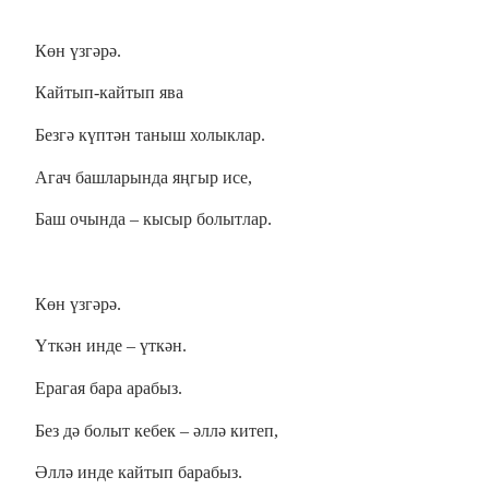
Көн үзгәрә.
Кайтып-кайтып ява
Безгә күптән таныш холыклар.
Агач башларында яңгыр исе,
Баш очында – кысыр болытлар.
Көн үзгәрә.
Үткән инде – үткән.
Ерагая бара арабыз.
Без дә болыт кебек – әллә китеп,
Әллә инде кайтып барабыз.