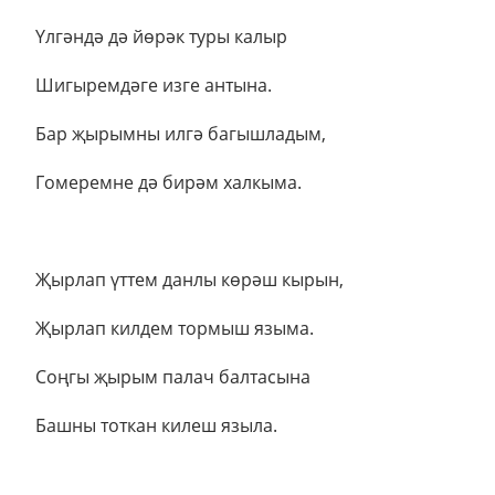
Үлгәндә дә йөрәк туры калыр
Шигыремдәге изге антына.
Бар җырымны илгә багышладым,
Гомеремне дә бирәм халкыма.
Җырлап үттем данлы көрәш кырын,
Җырлап килдем тормыш языма.
Соңгы җырым палач балтасына
Башны тоткан килеш языла.