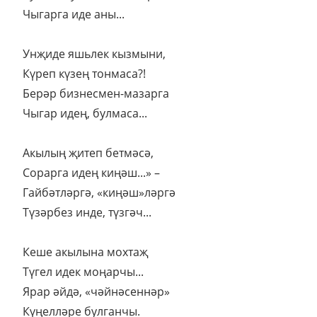
Чыгарга иде аны...
Унҗиде яшьлек кызмыни,
Күреп күзең тонмаса?!
Берәр бизнесмен-мазарга
Чыгар идең, булмаса...
Акылың җитеп бетмәсә,
Сорарга идең киңәш...» –
Гайбәтләргә, «киңәш»ләргә
Түзәрбез инде, түзгәч...
Кеше акылына мохтаҗ
Түгел идек моңарчы...
Ярар әйдә, «чәйнәсеннәр»
Күңелләре булганчы.