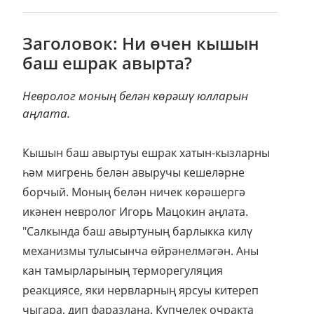
Заголовок: Ни өчен кышын
баш ешрак авырта?
Невролог моның белән көрәшү юлларын
аңлата.
Кышын баш авыртуы ешрак хатын-кызларны
һәм мигрень белән авыручы кешеләрне
борчый. Моның белән ничек көрәшергә
икәнен невролог Игорь Мацокин аңлата.
"Салкында баш авыртуның барлыкка килү
механизмы тулысынча өйрәнелмәгән. Аны
кан тамырларының терморегуляция
реакциясе, яки нервларның ярсуы китереп
чыгара, дип фаразлана. Күпчелек очракта