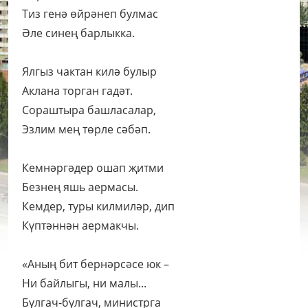
Тиз генә өйрәнеп булмас
Әле синең барлыкка.
Ялгыз чактан килә булыр
Аклана торган гадәт.
Сораштыра башласалар,
Эзлим мең төрле сәбәп.
Кемнәргәдер ошап җитми
Безнең яшь аермасы.
Кемдер, туры килмиләр, дип
Күптәннән аермакчы.
«Аның бит бернәрсәсе юк –
Ни байлыгы, ни малы...
Булгач-булгач, министрга