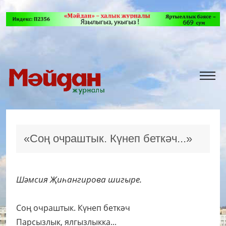
«Соң очраштык. Күнеп беткәч...»
Шәмсия Җиһангирова шигыре.
Соң очраштык. Күнеп беткәч
Парсызлык, ялгызлыкка...