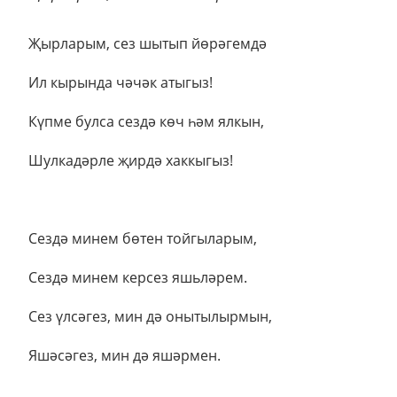
Җырларым, сез шытып йөрәгемдә
Ил кырында чәчәк атыгыз!
Күпме булса сездә көч һәм ялкын,
Шулкадәрле җирдә хаккыгыз!
Сездә минем бөтен тойгыларым,
Сездә минем керсез яшьләрем.
Сез үлсәгез, мин дә онытылырмын,
Яшәсәгез, мин дә яшәрмен.