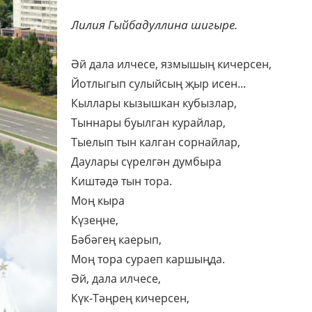
Лилия Гыйбадуллина шигыре.
Әй дала илчесе, язмышың кичерсен,
Йотлыгып сулыйсың җыр исен...
Кыллары кызышкан кубызлар,
Тыннары буылган курайлар,
Тыелып тын калган сорнайлар,
Даулары сүрелгән думбыра
Киштәдә тын тора.
Моң кыра
Күзеңне,
Бәбәгең каерып,
Моң тора сураеп каршыңда.
Әй, дала илчесе,
Күк-Тәңрең кичерсен,