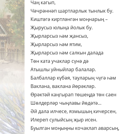
Чаң кагып,
Чәчрәннәп шартларлык тынлык бу.
Киштәгә киртләнгән моңнарың –
Җырусыз юлыңа йолык бу.
Җырларсыз һәм җансыз,
Җырларсыз һәм ятим,
Җырларсыз һәм салкын далада
Төн ката учаклар сүнә дә
Атышлы уйныйлар балалар.
Балбаллар күбәя, тауларың чүгә һәм
Ваклана, ваклана йөрәкләр.
Өрәктәй каңгырап төшеңдә төн саен
Шөлдерләр чыңлавы йөдәтә...
Әй дала илчесе, язмышың кичерсен,
Илереп сулыйсың җыр исен.
Буылган моңыңны кочаклап аварсың,