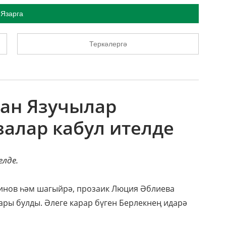
Язарга
Теркәлергә
тан Язучылар
залар кабул ителде
елде.
динов һәм шагыйрә, прозаик Люция Әблиева
ары булды. Әлеге карар бүген Берлекнең идарә