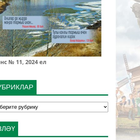
нс № 11, 2024 ел
УБРИКЛАР
ЗЛӘҮ