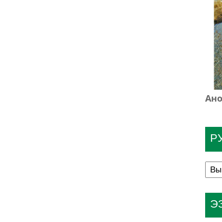
Ано
Р
Э