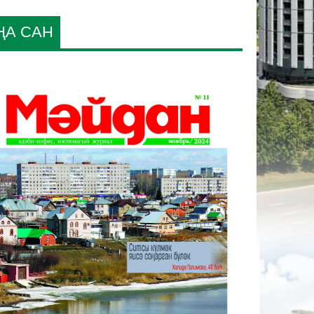
ҢА САН