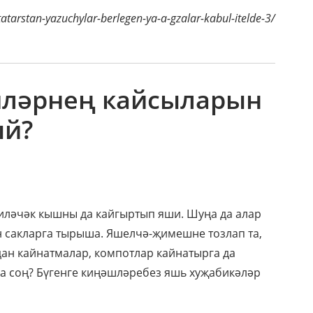
tatarstan-yazuchylar-berlegen-ya-a-gzalar-kabul-itelde-3/
шләрнең кайсыларын
ый?
 киләчәк кышны да кайгыртып яши. Шуңа да алар
н сакларга тырыша. Яшелчә-җимешне тозлап та,
рдан кайнатмалар, компотлар кайнатырга да
га соң? Бүгенге киңәшләребез яшь хуҗабикәләр