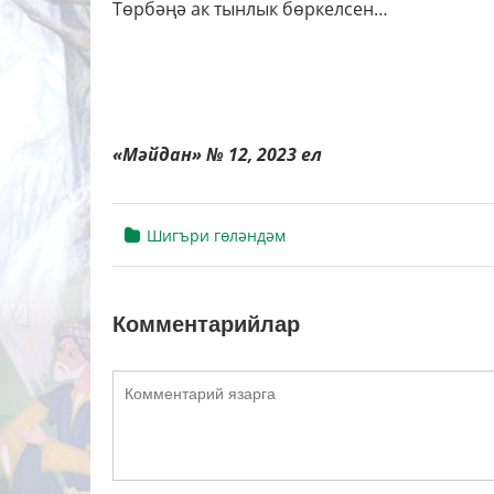
Төрбәңә ак тынлык бөркелсен…
«Мәйдан» № 12, 2023 ел
Шигъри гөләндәм
Комментарийлар