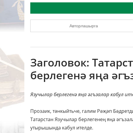
Авторлашырга
Заголовок: Татарс
берлегенә яңа әгъ
Язучылар берлегенә яңа әгъзалар кабул ит
Прозаик, тәнкыйтьче, галим Рәҗәп Бәдрет
Татарстан Язучылар берлегенең яңа әгъзал
утырышында кабул ителде.