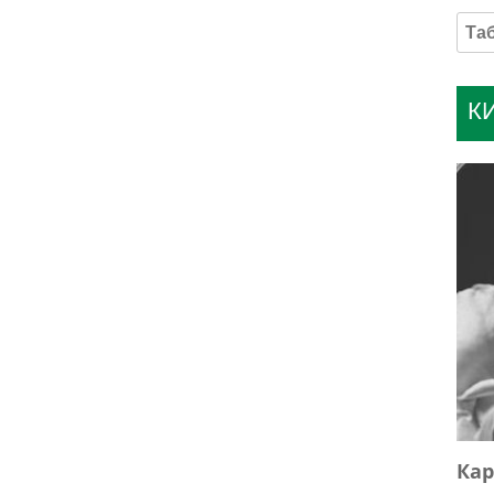
К
Кар