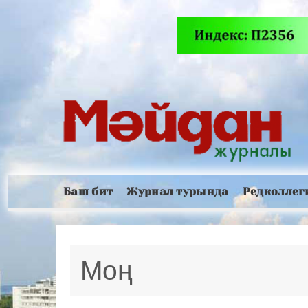
Баш бит
Журнал турында
Редколлег
Моң