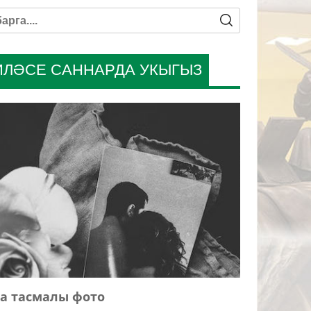
ИЛӘСЕ САННАРДА УКЫГЫЗ
а тасмалы фото