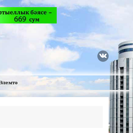
Элемтә