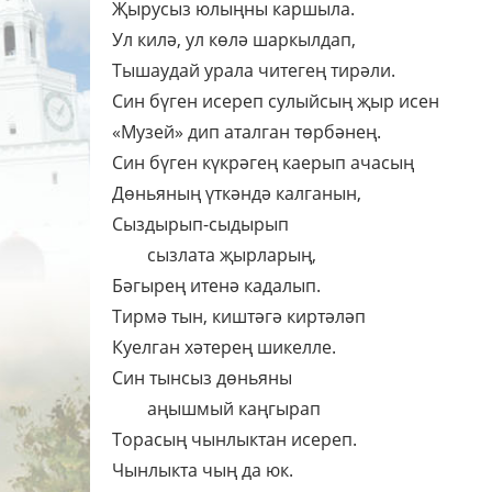
Җырусыз юлыңны каршыла.
Ул килә, ул көлә шаркылдап,
Тышаудай урала читегең тирәли.
Син бүген исереп сулыйсың җыр исен
«Музей» дип аталган төрбәнең.
Син бүген күкрәгең каерып ачасың
Дөньяның үткәндә калганын,
Сыздырып-сыдырып
сызлата җырларың,
Бәгырең итенә кадалып.
Тирмә тын, киштәгә киртәләп
Куелган хәтерең шикелле.
Син тынсыз дөньяны
аңышмый каңгырап
Торасың чынлыктан исереп.
Чынлыкта чың да юк.