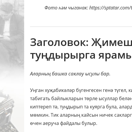
Фото һәм чыганак:
https://sptatar.com/
Заголовок: Җиме
туңдырырга ярам
Аларның башка саклау ысулы бар.
Уңган хуҗабикәләр бүгенгесен генә түгел,
табигать байлыкларын төрле ысуллар белә
киптереп тә, туңдырып та куярга була, ала
мөмкин. Тик аларның кайсын ничек саклар
өчен аеруча файдалы булыр.