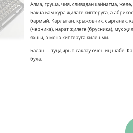
Алма, груша, чия, сливадан кайнатма, желе,
Бакча һәм кура җиләге киптерүгә, ә абрикос
бармый. Карлыган, крыжовник, сырганак, ка
(черника), нарат җиләге (брусника), мүк җи
яхшы, ә менә киптерүгә килешми.
Балан — туңдырып саклау өчен иң шәбе! Ка
була.