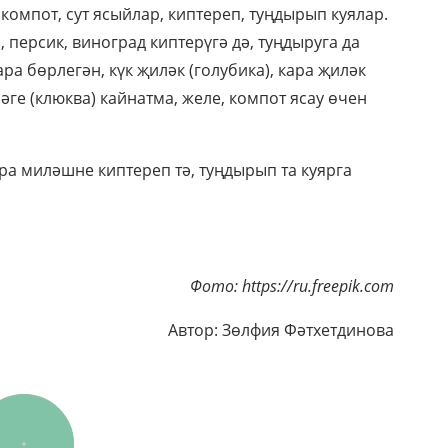
 компот, сут ясыйлар, киптереп, туңдырып куялар.
, персик, виноград киптерүгә дә, туңдыруга да
ра бөрлегән, күк җиләк (голубика), кара җиләк
ләге (клюква) кайнатма, желе, компот ясау өчен
ра миләшне киптереп тә, туңдырып та куярга
Фото: https://ru.freepik.com
Автор: Зөлфия Фәтхетдинова