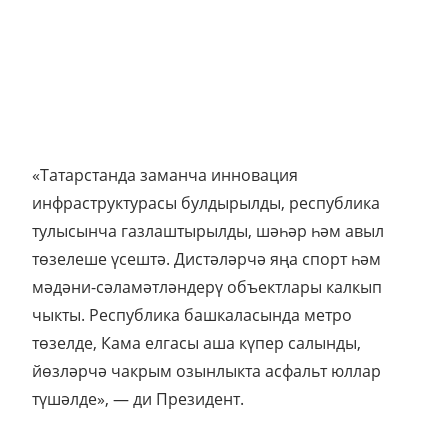
«Татарстанда заманча инновация
инфраструктурасы булдырылды, республика
тулысынча газлаштырылды, шәһәр һәм авыл
төзелеше үсештә. Дистәләрчә яңа спорт һәм
мәдәни-сәламәтләндерү объектлары калкып
чыкты. Республика башкаласында метро
төзелде, Кама елгасы аша күпер салынды,
йөзләрчә чакрым озынлыкта асфальт юллар
түшәлде», — ди Президент.