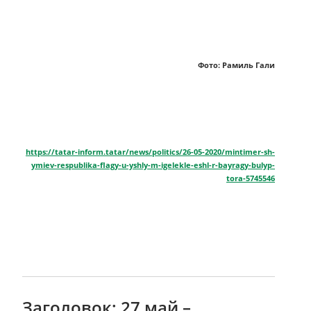
Фото: Рамиль Гали
https://tatar-inform.tatar/news/politics/26-05-2020/mintimer-sh-
ymiev-respublika-flagy-u-yshly-m-igelekle-eshl-r-bayragy-bulyp-
tora-5745546
Заголовок: 27 май –