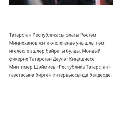
Татарстан Республикасы флагы Рөстәм
Миңнеханов җитәкчелегендә уңышлы һәм
игелекле эшләр байрагы булды. Мондый
фикерне Татарстан Дәүләт Киңәшчесе
Минтимер Шәймиев «Республика Татарстан»
газетасына биргән интервьюсында белдерде.