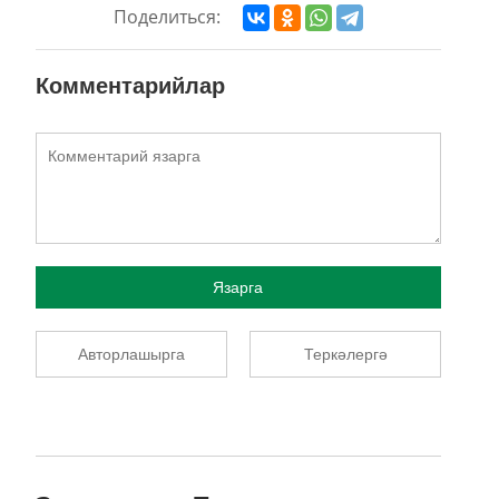
Поделиться:
Комментарийлар
Язарга
Авторлашырга
Теркәлергә