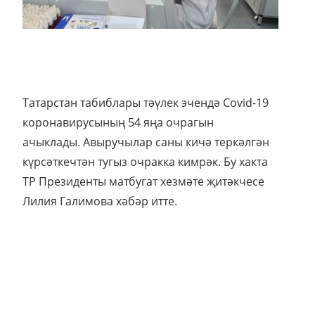
Татарстан табиблары тәүлек эчендә Сovid-19
коронавирусының 54 яңа очрагын
ачыклады. Авыручылар саны кичә теркәлгән
күрсәткечтән тугыз очракка кимрәк. Бу хакта
ТР Президенты матбугат хезмәте җитәкчесе
Лилия Галимова хәбәр итте.