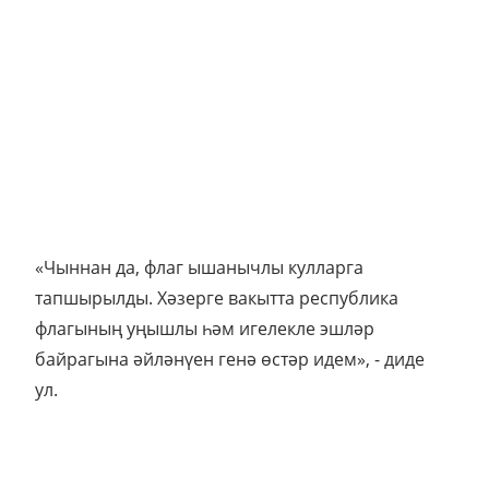
«Чыннан да, флаг ышанычлы кулларга
тапшырылды. Хәзерге вакытта республика
флагының уңышлы һәм игелекле эшләр
байрагына әйләнүен генә өстәр идем», - диде
ул.