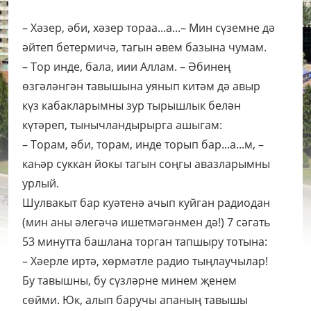
– Хәзер, әби, хәзер тораа...а...– Мин сүземне дә
әйтеп бетермичә, тагын әвем базына чумам.
– Тор инде, бала, иии Аллам. – Әбинең
өзгәләнгән тавышына уянып китәм дә авыр
күз кабакларымны зур тырышлык белән
күтәреп, тынычландырырга ашыгам:
– Торам, әби, торам, инде торып бар...а...м, –
каһәр суккан йокы тагын соңгы авазларымны
урлый.
Шулвакыт бар куәтенә ачып куйган радиодан
(мин аны әлегәчә ишетмәгәнмен дә!) 7 сәгать
53 минутта башлана торган тапшыру тотына:
– Хәерле иртә, хөрмәтле радио тыңлаучылар!
Бу тавышны, бу сүзләрне минем җенем
сөйми. Юк, алып баручы апаның тавышы