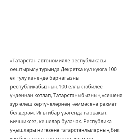
«Татарстан автономияле республикасы
оештырылу турында Декретка кул куюга 100
ел тулу көнендә барчагызны
республикабызның 100 еллык юбилее
уңаеннан котлап, Татарстаныбызның үсешенә
зур өлеш кертүчеләрнең һәммәсенә рәхмәт
белдерәм. Игътибар үзәгендә һәрвакыт,
һичшиксез, кешеләр булачак. Республика
уңышлары нигезенә татарстанлыларның бик
күп буыннарының тырыш хезмәте