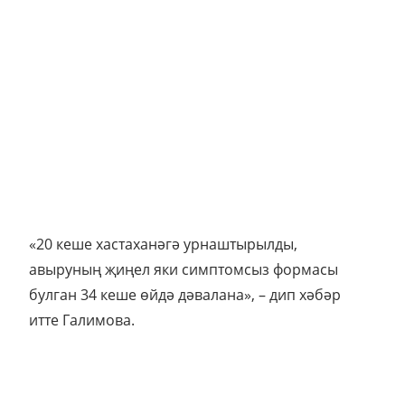
«20 кеше хастаханәгә урнаштырылды,
авыруның җиңел яки симптомсыз формасы
булган 34 кеше өйдә дәвалана», – дип хәбәр
итте Галимова.