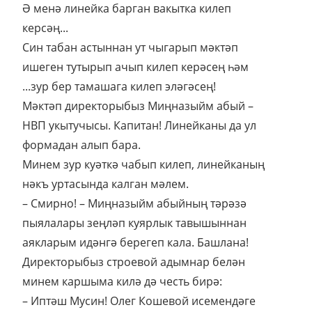
Ә менә линейка барган вакытка килеп
керсәң...
Син табан астыннан ут чыгарып мәктәп
ишеген тутырып ачып килеп керәсең һәм
...зур бер тамашага килеп эләгәсең!
Мәктәп директорыбыз Миңназыйм абый –
НВП укытучысы. Капитан! Линейканы да ул
формадан алып бара.
Минем зур куәткә чабып килеп, линейканың
нәкъ уртасында калган мәлем.
– Смирно! – Миңназыйм абыйның тәрәзә
пыялалары зеңләп куярлык тавышыннан
аякларым идәнгә берегеп кала. Башлана!
Директорыбыз строевой адымнар белән
минем каршыма килә дә честь бирә:
– Иптәш Мусин! Олег Кошевой исемендәге