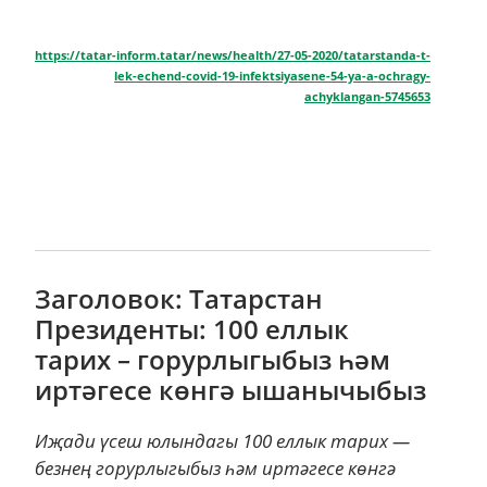
https://tatar-inform.tatar/news/health/27-05-2020/tatarstanda-t-
lek-echend-covid-19-infektsiyasene-54-ya-a-ochragy-
achyklangan-5745653
Заголовок: Татарстан
Президенты: 100 еллык
тарих – горурлыгыбыз һәм
иртәгесе көнгә ышанычыбыз
Иҗади үсеш юлындагы 100 еллык тарих —
безнең горурлыгыбыз һәм иртәгесе көнгә