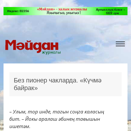
Без пионер чакларда. «Күчмә
байрак»
– Улым, тор инде, тагын соңга каласың
бит. – Йокы аралаш әбинең тавышын
ишетәм.