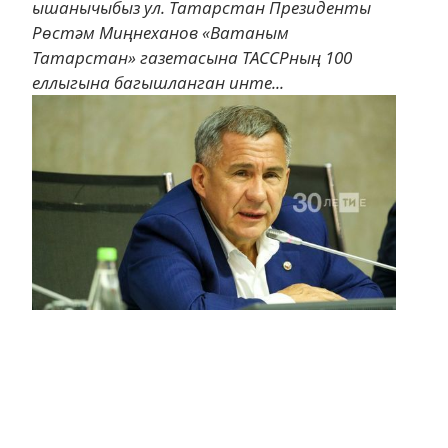
ышанычыбыз ул. Татарстан Президенты
Рөстәм Миңнеханов «Ватаным
Татарстан» газетасына ТАССРның 100
еллыгына багышланган инте...