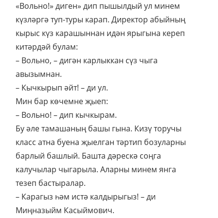
«Вольно!» диген» дип пышылдый ул минем
күзләргә туп-туры карап. Директор абыйның
кырыс күз карашыннан идән ярыгына кереп
китәрдәй булам:
– Вольно, – дигән карлыккан сүз чыга
авызымнан.
– Кычкырып әйт! – ди ул.
Мин бар көчемне җыеп:
– Вольно! – дип кычкырам.
Бу әле тамашаның башы гына. Кизү торучы
класс атна буена җыелган тәртип бозуларны
барлый башлый. Башта дәрескә соңга
калучылар чыгарыла. Аларны минем янга
тезеп бастыралар.
– Карагыз һәм истә калдырыгыз! – ди
Миңназыйм Касыймович.