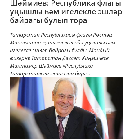
Шәймиев: Республика флагы
уңышлы һәм игелекле эшләр
байрагы булып тора
Татарстан Республикасы флагы Рөстәм
Миңнеханов җитәкчелегендә уңышлы һәм
игелекле эшләр байрагы булды. Мондый
фикерне Татарстан Дәүләт Киңәшчесе
Минтимер Шәймиев «Республика
Татарстан» газетасына бирг...