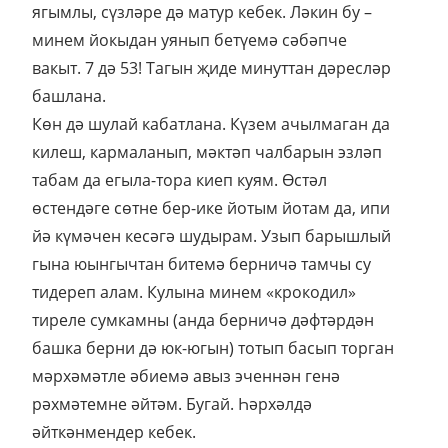
ягымлы, сүзләре дә матур кебек. Ләкин бу –
минем йокыдан уянып бетүемә сәбәпче
вакыт. 7 дә 53! Тагын җиде минуттан дәресләр
башлана.
Көн дә шулай кабатлана. Күзем ачылмаган да
килеш, кармаланып, мәктәп чалбарын эзләп
табам да егыла-тора киеп куям. Өстәл
өстендәге сөтне бер-ике йотым йотам да, ипи
йә күмәчен кесәгә шудырам. Узып барышлый
гына юынгычтан битемә берничә тамчы су
тидереп алам. Кулына минем «крокодил»
тиреле сумкамны (анда берничә дәфтәрдән
башка берни дә юк-югын) тотып басып торган
мәрхәмәтле әбиемә авыз эченнән генә
рәхмәтемне әйтәм. Бугай. Һәрхәлдә
әйткәнмендер кебек.