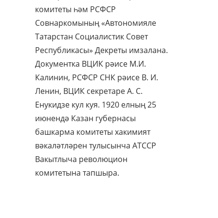
комитеты һәм РСФСР
Совнаркомының «Автономияле
Татарстан Социалистик Совет
Республикасы» Декреты имзалана.
Документка ВЦИК рәисе М.И.
Калинин, РСФСР СНК рәисе В. И.
Ленин, ВЦИК секретаре А. С.
Енукидзе кул куя. 1920 елның 25
июнендә Казан губернасы
башкарма комитеты хакимият
вәкаләтләрен тулысынча АТССР
Вакытлыча революцион
комитетына тапшыра.