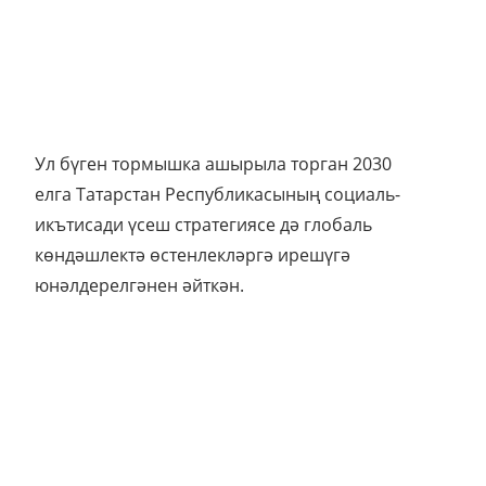
Ул бүген тормышка ашырыла торган 2030
елга Татарстан Республикасының социаль-
икътисади үсеш стратегиясе дә глобаль
көндәшлектә өстенлекләргә ирешүгә
юнәлдерелгәнен әйткән.