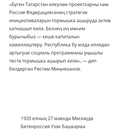
«Бүген Татарстан илкүләм проектларны һәм
Россия Федерациясенең стратегик
инициативаларын тормышка ашыруда актив
катнашып килә. Безнең иң мөһим
бурычыбыз — кеше капиталын
камилләштерү. Республика бу юлда илледән
артыграк социаль программаны уңышлы
төстә тормышка ашырып килә», — дип
белдергән Рөстәм Миңнеханов.
1920 елның 27 маенда Мәскәүдә
Бөтенроссия Үзәк башкарма