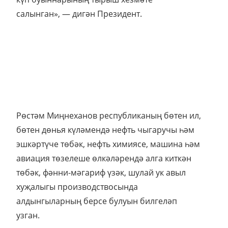
салынган», — дигән Президент.
Рөстәм Миңнеханов республиканың бөтен ил,
бөтен дөнья күләмендә нефть чыгаручы һәм
эшкәртүче төбәк, нефть химиясе, машина һәм
авиация төзелеше өлкәләрендә алга киткән
төбәк, фәнни-мәгариф үзәк, шулай ук авыл
хуҗалыгы производствосында
алдынгыларның берсе булуын билгеләп
узган.