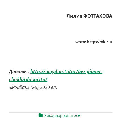
Лилия ФӘТТАХОВА
Фото: https://ok.ru/
Дәвамы:
http://maydan.tatar/bez-pioner-
chaklarda-xasta/
«Мәйдан» №5, 2020 ел
.
Хикәяләр киштәсе