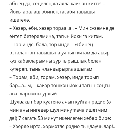
абыең да, сеңелең дә әллә кайчан китте! –
Йокы аралаш әбинең гасаби тавышы
ишетелә.
– Хәзер, әби, хәзер тораа..а.. – Мин сүземне дә
әйтеп бетерәлмичә, тагын йокыга китәм.
– Тор инде, бала, тор инде. – Әбинең
өзгәләнгән тавышына уянып китәм дә авыр
күз кабакларымны зур тырышлык белән
күтәреп, тынычландырырга ашыгам:
– Торам, әби, торам, хәзер, инде торып
бар...а...м, – каһәр төшкән йокы тагын соңгы
авазларымны урлый.
Шулвакыт бар куәтенә ачып куйган радио (ә
мин аны нигәдер шул минуткача ишетмим
дә!) 7 сәгать 53 минут икәнлеген хәбәр бирә:
– Хәерле иртә, хөрмәтле радио тыңлаучылар!..