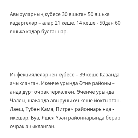
Авыруларның күбесе 30 яшьтән 50 яшькә
кадәргеләр – алар 21 кеше. 14 кеше - 50дән 60
яшькә кадәр булганнар.
Инфекциялеләрнең күбесе – 39 кеше Казанда
ачыкланган. Икенче урында Әтнә районы –
анда дүрт очрак теркәлгән. Өченче урында
Чаллы, шәһәрдә авыруны өч кеше йоктырган.
Лаеш, Түбән Кама, Питрәч районнарында -
икешәр, Буа, Яшел Үзән районнарында берәр
очрак ачыкланган.