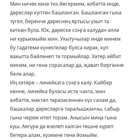
Мин ничек кенә тиз йөгермим, әлбәттә инде,
дәресләр күптән башланган. Башланган гына
түгел, беренче дәреснең яртысы узып та
киткән була. Юк, дәрескә соңга калудан әллә
ни курыкмыйм мин. Укытучылар инде минем
бу гадәтемә күнектеләр булса кирәк, күп
вакытта бәйләнеп тә тормыйлар. Хәтер әйбәт
минем, ни генә сорасалар да, җавап биргәнне
белә алар.
Иң хәтәре – линейкага соңга калу. Кайбер
көнне, линейка буласы истә чакта, мин
әлбәттә, мәктәп тәрәзәсеннән күз салам да,
башкалар дәресләргә таралышканчы, сабыр
гына черем итеп торам. Анысын миңа гына
куш. Аягүрә дә өзелеп калган төшне күреп
бетерә алам, күземне генә йомыйм.