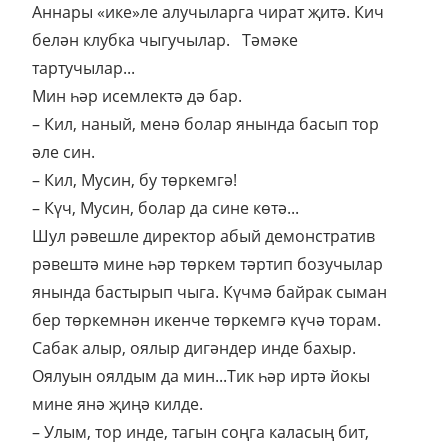
Аннары «ике»ле алучыларга чират җитә. Кич
белән клубка чыгучылар. Тәмәке
тартучылар...
Мин һәр исемлектә дә бар.
– Кил, наный, менә болар янында басып тор
әле син.
– Кил, Мусин, бу төркемгә!
– Күч, Мусин, болар да сине көтә...
Шул рәвешле директор абый демонстратив
рәвештә мине һәр төркем тәртип бозучылар
янында бастырып чыга. Күчмә байрак сыман
бер төркемнән икенче төркемгә күчә торам.
Сабак алыр, оялыр дигәндер инде бахыр.
Оялуын оялдым да мин...Тик һәр иртә йокы
мине янә җиңә килде.
– Улым, тор инде, тагын соңга каласың бит,