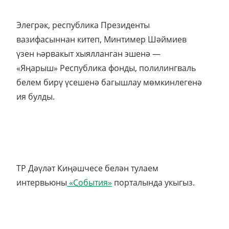
Элегрәк, республика Президенты
вазифасыннан китеп, Минтимер Шәймиев
үзен һәрвакыт хыялланган эшенә —
«Яңарыш» Республика фонды, полилингваль
белем бирү үсешенә багышлау мөмкинлегенә
ия булды.
ТР Дәүләт Киңәшчесе белән тулаем
интервьюны
«События»
порталында укыгыз.