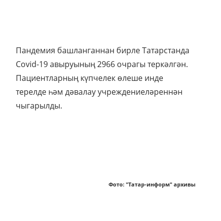
Пандемия башланганнан бирле Татарстанда
Covid-19 авыруының 2966 очрагы теркәлгән.
Пациентларның күпчелек өлеше инде
терелде һәм дәвалау учреждениеләреннән
чыгарылды.
Фото: "Татар-информ" архивы