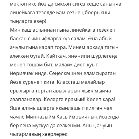
мәктәп ике йөз дә сиксән сигез кеше санынча
линейкага тезелде һәм сезнең боерыкны
тыңларга әзер!
Мин каш астыннан гына линейкага тезелеп
баскан сыйныфларга күз салам. Әнә абый
ачулы гына карап тора. Минем аркада тагын
эләккән бугай. Кайткач, янә «ипи шүрлегеңә
менеп төшәм бит, малай» диеп куып
йөриячәк инде. Сеңелкәшнең еламсыраган
йөзе күренеп китә. Классташ малайлар
ерылырга торган авызларын җыялмыйча
азапланалар. Көләргә ярамый! Көлеп кара!
Яше алтмышларга якынлашып килгән чал
чәчле Миңназыйм Касыймовичның йөзендә
бер генә мускул да селкенми. Аның ачуын
чыгармавың хәерлерәк.