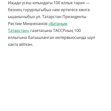
Иҗади үсеш юлындагы 100 еллык тарих —
безнең горурлыгыбыз һәм иртәгесе көнгә
ышанычыбыз ул. Татарстан Президенты
Рөстәм Миңнеханов
«Ватаным
Татарстан»
газетасына ТАССРның 100
еллыгына багышланган интервьюсында шул
хакта әйткән.