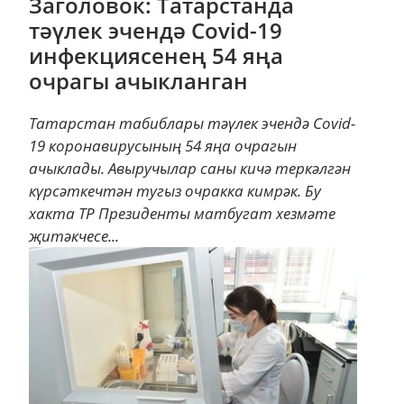
Заголовок: Татарстанда
тәүлек эчендә Covid-19
инфекциясенең 54 яңа
очрагы ачыкланган
Татарстан табиблары тәүлек эчендә Сovid-
19 коронавирусының 54 яңа очрагын
ачыклады. Авыручылар саны кичә теркәлгән
күрсәткечтән тугыз очракка кимрәк. Бу
хакта ТР Президенты матбугат хезмәте
җитәкчесе...