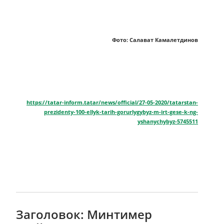
Фото: Салават Камалетдинов
https://tatar-inform.tatar/news/official/27-05-2020/tatarstan-
prezidenty-100-ellyk-tarih-gorurlygybyz-m-irt-gese-k-ng-
yshanychybyz-5745511
Заголовок: Минтимер