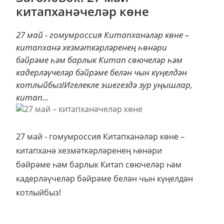
китапханәчеләр көне
27 май - гомумроссия Китапханәләр көне –
китапханә хезмәткәрләренең һөнәри
бәйрәме һәм барлык Китап сөючеләр һәм
кадерләүчеләр бәйрәме белән чын күңелдән
котлыйбыз!Игелекле эшегездә зур уңышлар,
китап...
27 май - гомумроссия Китапханәләр көне –
китапханә хезмәткәрләренең һөнәри
бәйрәме һәм барлык Китап сөючеләр һәм
кадерләүчеләр бәйрәме белән чын күңелдән
котлыйбыз!