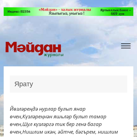
Ярату
Йөзләреңдә нурлар булып янар
өчен,Күзләреңнән яшьләр булып тамар
өчен,Шул күзләргә тик бер генә багар
өчен,Нишлим икән, әйтче, бәгърем, нишлим