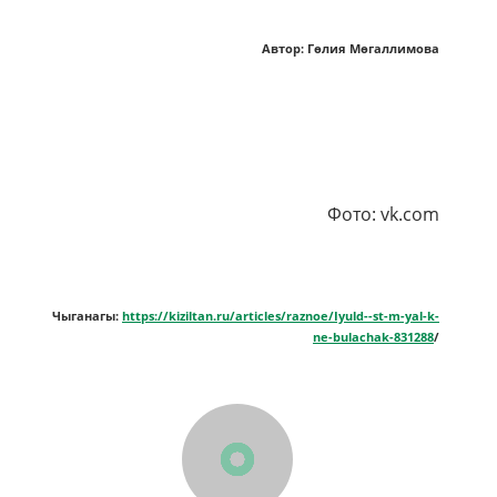
Автор: Гөлия Мөгаллимова
Фото: vk.com
Чыганагы:
https://kiziltan.ru/articles/raznoe/Iyuld--st-m-yal-k-
ne-bulachak-831288
/