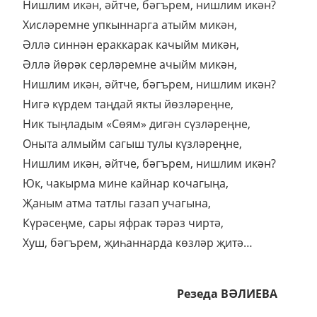
Нишлим икән, әйтче, бәгърем, нишлим икән?
Хисләремне упкыннарга атыйм микән,
Әллә синнән ераккарак качыйм микән,
Әллә йөрәк серләремне ачыйм микән,
Нишлим икән, әйтче, бәгърем, нишлим икән?
Нигә күрдем таңдай якты йөзләреңне,
Ник тыңладым «Сөям» дигән сүзләреңне,
Оныта алмыйм сагыш тулы күзләреңне,
Нишлим икән, әйтче, бәгърем, нишлим икән?
Юк, чакырма мине кайнар кочагыңа,
Җаным атма татлы газап учагына,
Күрәсеңме, сары яфрак тәрәз чиртә,
Хуш, бәгърем, җиһаннарда көзләр җитә…
Резеда ВӘЛИЕВА