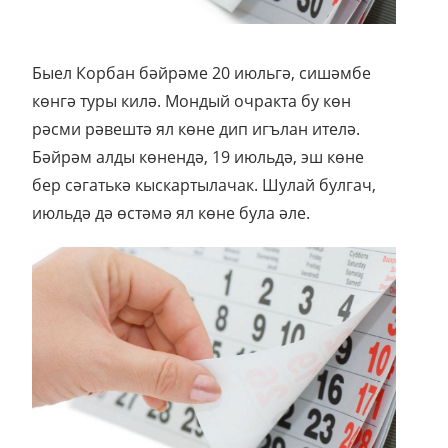
Быел Корбан бәйрәме 20 июльгә, сишәмбе
көнгә туры килә. Мондый очракта бу көн
рәсми рәвештә ял көне дип игълан ителә.
Бәйрәм алды көнендә, 19 июльдә, эш көне
бер сәгатькә кыскартылачак. Шулай булгач,
июльдә дә өстәмә ял көне була әле.