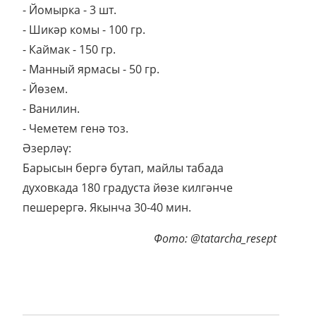
- Йомырка - 3 шт.
- Шикәр комы - 100 гр.
- Каймак - 150 гр.
- Манный ярмасы - 50 гр.
- Йөзем.
- Ванилин.
- Чеметем генә тоз.
Әзерләү:
Барысын бергә бутап, майлы табада
духовкада 180 градуста йөзе килгәнче
пешерергә. Якынча 30-40 мин.
Фото: @tatarcha_resept