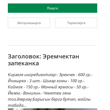
Язарга
Авторлашырга
Теркәлергә
Заголовок: Эремчектән
запеканка
Кирәкле ингредиентлар:- Эремчек - 600 гр.-
Йомырка - 3 шт.- Шикәр комы - 100 гр.-
Каймак - 150 гр.- Манный ярмасы - 50 гр.-
Йөзем.- Ванилин.- Чеметем генә
тоз.Әзерләү:Барысын бергә бутап, майлы
табада...