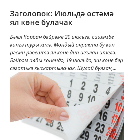
Заголовок: Июльдә өстәмә
ял көне булачак
Быел Корбан бәйрәме 20 июльгә, сишәмбе
көнгә туры килә. Мондый очракта бу көн
рәсми рәвештә ял көне дип игълан ителә.
Бәйрәм алды көнендә, 19 июльдә, эш көне бер
сәгатькә кыскартылачак. Шулай булгач,...