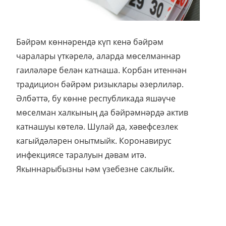
Бәйрәм көннәрендә күп кенә бәйрәм
чаралары үткәрелә, аларда мөселманнар
гаиләләре белән катнаша. Корбан итеннән
традицион бәйрәм ризыклары әзерлиләр.
Әлбәттә, бу көнне республикада яшәүче
мөселман халкының да бәйрәмнәрдә актив
катнашуы көтелә. Шулай да, хәвефсезлек
кагыйдәләрен онытмыйк. Коронавирус
инфекциясе таралуын дәвам итә.
Якыннарыбызны һәм үзебезне саклыйк.