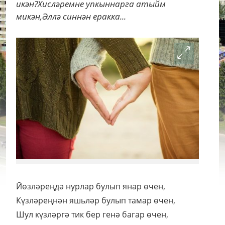
икән?Хисләремне упкыннарга атыйм
микән,Әллә синнән еракка...
Йөзләреңдә нурлар булып янар өчен,
Күзләреңнән яшьләр булып тамар өчен,
Шул күзләргә тик бер генә багар өчен,