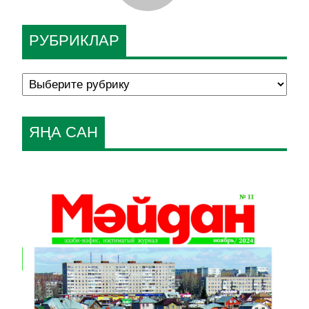
РУБРИКЛАР
ЯҢА САН