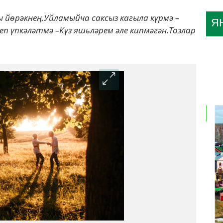
 йөрәкнең.Уйламыйча саксыз кагыла күрмә –
Я
еп үпкәләтмә –Күз яшьләрем әле кипмәгән.Тозлар