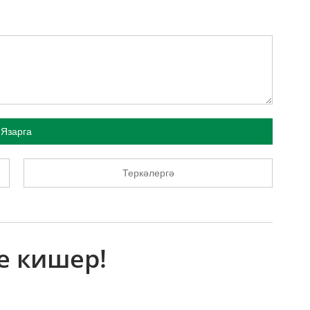
Язарга
Теркәлергә
е кишер!