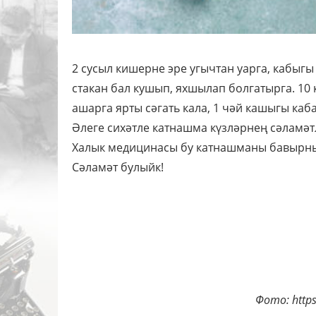
2 сусыл кишерне эре угычтан уарга, кабыгы
стакан бал кушып, яхшылап болгатырга. 10 
ашарга ярты сәгать кала, 1 чәй кашыгы каба
Әлеге сихәтле катнашма күзләрнең сәламәт
Халык медицинасы бу катнашманы бавырны 
Сәламәт булыйк!
Фото: https