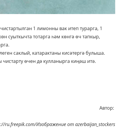
 чистартылган 1 лимонны вак итеп турарга, 1
көн суыткычта тотарга һәм көнгә өч тапкыр,
рга.
леген саклый, катарактаны кисәтергә булыша.
чистарту өчен дә кулланырга киңәш итә.
Автор:
://ru.freepik.com/Изображение от azerbaijan_stockers