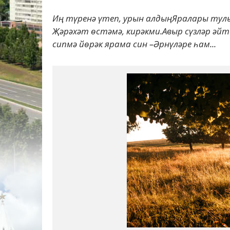
Иң түренә үтеп, урын алдыңЯралары тулы
Җәрәхәт өстәмә, кирәкми.Авыр сүзләр әйт
сипмә йөрәк ярама син –Әрнүләре һам...