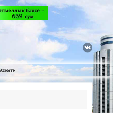
Элемтә