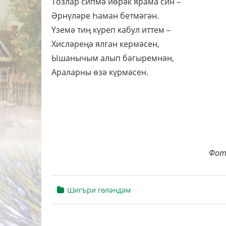
Тозлар сипмә йөрәк ярама син –
Әрнүләре Һаман бетмәгән.
Үземә тиң күреп кабул иттем –
Хисләреңә ялган кермәсен,
Ышанычым алып бәгыремнән,
Араларны өзә күрмәсен.
Фото
Шигъри гөләндәм