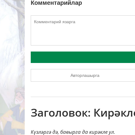
Комментарийлар
Авторлашырга
Заголовок: Кирәкл
Күзләргә дә, бавырга да кирәкле ул.