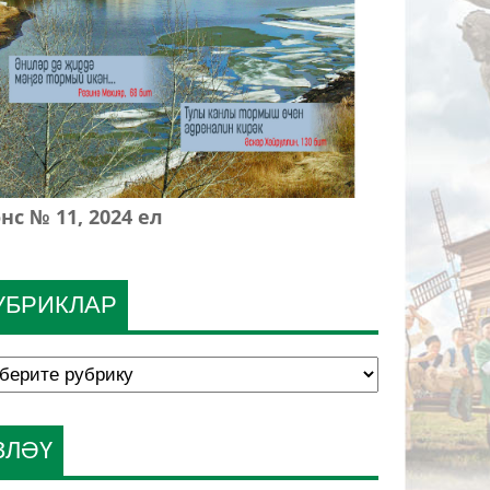
нс № 11, 2024 ел
УБРИКЛАР
ЗЛӘҮ