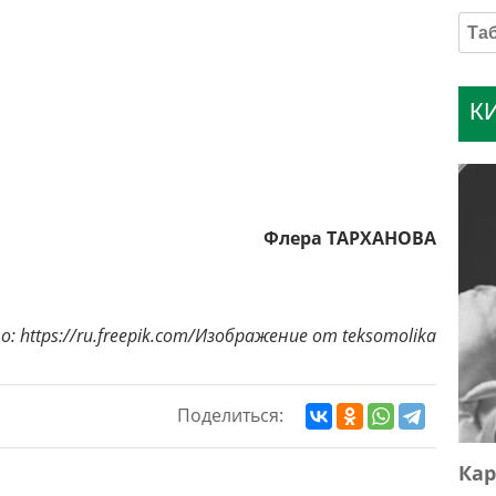
К
Флера ТАРХАНОВА
: https://ru.freepik.com/Изображение от teksomolika
Поделиться:
Кар