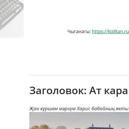
Чыганагы:
https://kiziltan.
Заголовок: Ат кар
Җан күршем мәрхүм Харис бабайның якты