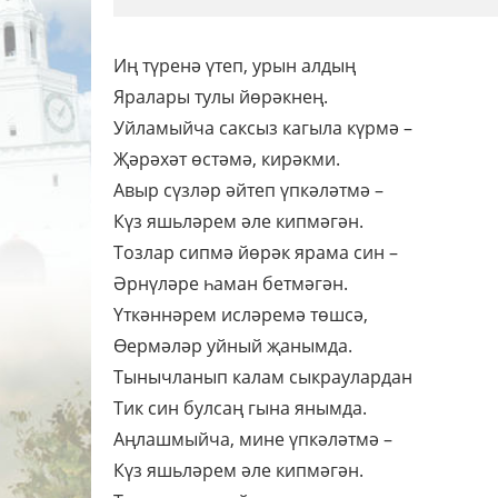
Иң түренә үтеп, урын алдың
Яралары тулы йөрәкнең.
Уйламыйча саксыз кагыла күрмә –
Җәрәхәт өстәмә, кирәкми.
Авыр сүзләр әйтеп үпкәләтмә –
Күз яшьләрем әле кипмәгән.
Тозлар сипмә йөрәк ярама син –
Әрнүләре һаман бетмәгән.
Үткәннәрем исләремә төшсә,
Өермәләр уйный җанымда.
Тынычланып калам сыкраулардан
Тик син булсаң гына янымда.
Аңлашмыйча, мине үпкәләтмә –
Күз яшьләрем әле кипмәгән.