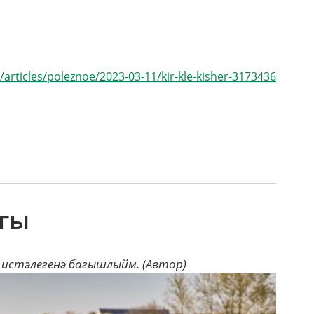
ru/articles/poleznoe/2023-03-11/kir-kle-kisher-3173436
агы
 истәлегенә багышлыйм. (Автор)