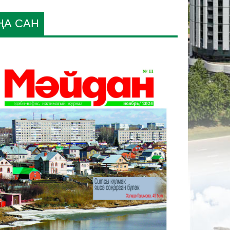
ҢА САН