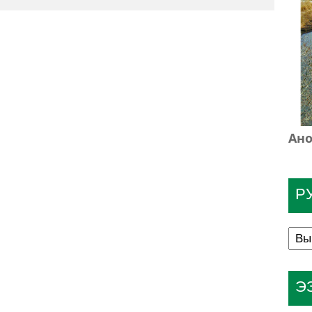
Ано
Р
Э