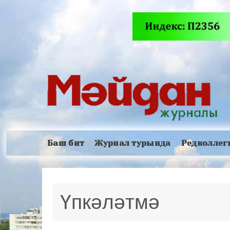
Баш бит
Журнал турында
Редколлег
Үпкәләтмә