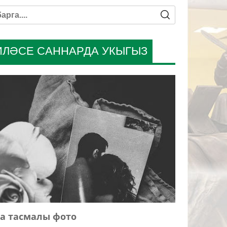
ИЛӘСЕ САННАРДА УКЫГЫЗ
а тасмалы фото