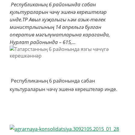
Республиканың 6 районында сабан
культураларын чәчү эшенә керештеләр
инде.ТР Авыл хуҗалыгы һәм азык-төлек
министрлыгының 14 апрельгә булган
оператив мәгълүматларына караганда,
Нурлат районында – 615,...
Республиканың 6 районында сабан
культураларын чәчү эшенә керештеләр инде.