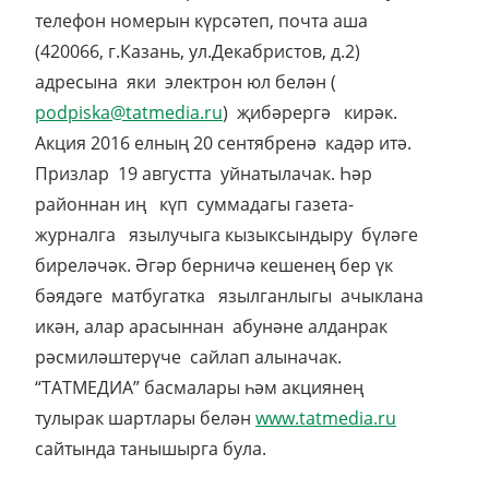
телефон номерын күрсәтеп, почта аша
(420066, г.Казань, ул.Декабристов, д.2)
адресына яки электрон юл белән (
podpiska@tatmedia.ru
) җибәрергә кирәк.
Акция 2016 елның 20 сентябренә кадәр итә.
Призлар 19 августта уйнатылачак. Һәр
районнан иң күп суммадагы газета-
журналга язылучыга кызыксындыру бүләге
биреләчәк. Әгәр берничә кешенең бер үк
бәядәге матбугатка язылганлыгы ачыклана
икән, алар арасыннан абунәне алданрак
рәсмиләштерүче сайлап алыначак.
“ТАТМЕДИА” басмалары һәм акциянең
тулырак шартлары белән
www.tatmedia.ru
сайтында танышырга була.