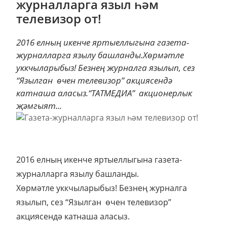
журналларга языл һәм
телевизор от!
2016 елның икенче яртыеллыгына газета-
журналларга язылу башланды.Хөрмәтле
уккчыларыбыз! Безнең журналга язылып, сез
“Язылган өчен телевизор” акциясендә
катнаша аласыз.“ТАТМЕДИА” акционерлык
җәмгыят...
2016 елның икенче яртыеллыгына газета-
журналларга язылу башланды.
Хөрмәтле уккчыларыбыз! Безнең журналга
язылып, сез “Язылган өчен телевизор”
акциясендә катнаша аласыз.