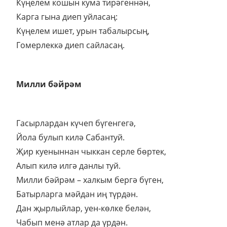
Күңелем кошын кума тирәгеннән,
Карга гына диеп уйласаң:
Күңелем ишет, урын табалырсың,
Гомерлеккә диеп сайласаң.
Милли бәйрәм
Гасырлардан күчеп бүгенгегә,
Йола булып килә Сабантуй.
Җир куеныннан чыккан серле бөртек,
Алып килә илгә данлы туй.
Милли бәйрәм – халкым бергә бүген,
Батырларга мәйдан иң түрдән.
Дан җырлыйлар, уен-көлке белән,
Чабып менә атлар да үрдән.