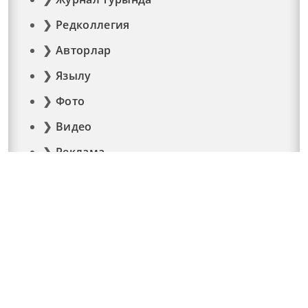
Редколлегия
Авторлар
Язылу
Фото
Видео
Реклама
Элемтә
Документлар
© 2015 - 2026. Мәйдан челтәр басмасы © ТАТМЕДИА..