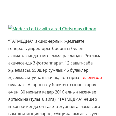
“ТАТМЕДИА” акционерлык җәмгыяте
генераль директоры боерыгы белән
акция хакында нигезләмә расланды. Реклама
акциясендә 3 фотоаппарат, 12 савыт-саба
җыелмасы, 550шәр сумлык 45 бүләкләр
җыелмасы уйнатылачак, төп приз
телевизор
булачак. Аларны оту бәхетен сынап карау
өчен 30 июньгә кадәр 2016 елның икенчее
яртысына (тулы 6 айга) “ТАТМЕДИА” нәшер
иткән кимендә өч газета-журналга язылырга
һәм квитанцияләрне, «Акция» тамгасы куеп,