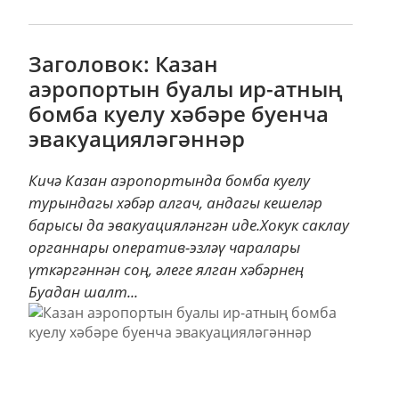
Заголовок: Казан
аэропортын буалы ир-атның
бомба куелу хәбәре буенча
эвакуацияләгәннәр
Кичә Казан аэропортында бомба куелу
турындагы хәбәр алгач, андагы кешеләр
барысы да эвакуацияләнгән иде.Хокук саклау
органнары оператив-эзләү чаралары
үткәргәннән соң, әлеге ялган хәбәрнең
Буадан шалт...