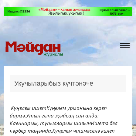
Укучыларыбыз күчтәнәче
Күңелем ишетКүңелем урманына кереп
йөрмә,Утын гына җыйсаң син анда:
Каеннарым, тупылларым шавынИшетә бел
һәрбер таңында.Күңелем чишмәсенә килеп