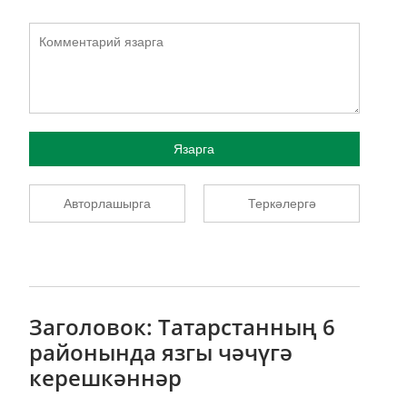
Язарга
Авторлашырга
Теркәлергә
Заголовок: Татарстанның 6
районында язгы чәчүгә
керешкәннәр