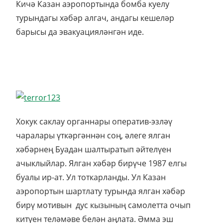
Кичә Казан аэропортында бомба куелу
турындагы хәбәр алгач, андагы кешеләр
барысы да эвакуацияләнгән иде.
Хокук саклау органнары оператив-эзләү
чаралары үткәргәннән соң, әлеге ялган
хәбәрнең Буадан шалтыратып әйтелүен
ачыклыйлар. Ялган хәбәр бирүче 1987 елгы
буалы ир-ат. Ул тоткарланды. Ул Казан
аэропортын шартлату турында ялган хәбәр
бирү мотивын дус кызының самолетта очып
китүен теләмәве белән аңлата. Әмма эш