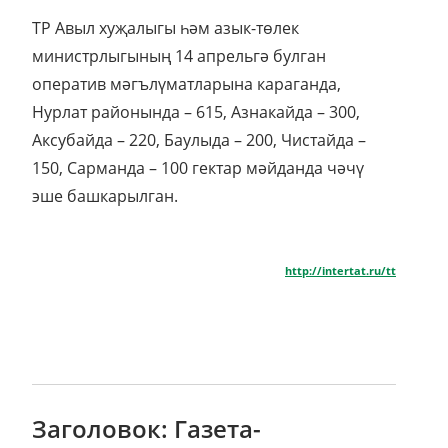
ТР Авыл хуҗалыгы һәм азык-төлек
министрлыгының 14 апрельгә булган
оператив мәгълүматларына караганда,
Нурлат районында – 615, Азнакайда – 300,
Аксубайда – 220, Баулыда – 200, Чистайда –
150, Сарманда – 100 гектар мәйданда чәчү
эше башкарылган.
http://intertat.ru/tt
Заголовок: Газета-