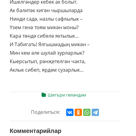
Ишелгәндер кебек ак болыт.
Ак балитәк кигән чыршыларда
Нинди садә, назлы сафлылык –
Үзем генә тоям микән моны?
Кара төндә сибелә яктылык...
И Табигать! Ялгышмадың микән –
Мин кем әле шулай зурларлык?
Кыерсытып, рәнҗетелгән чакта,
Аклык сибеп, ярдәм сузарлык...
Шигъри гөләндәм
Поделиться:
Комментарийлар