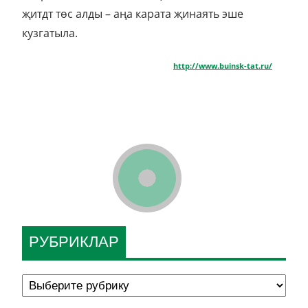
җитдт төс алды – аңа карата җинаять эше
кузгатыла.
http://www.buinsk-tat.ru/
РУБРИКЛАР