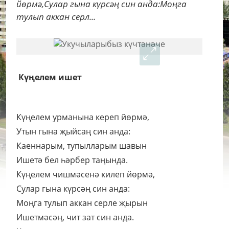
йөрмә,Сулар гына күрсәң син анда:Моңга
тулып аккан серл...
Күңелем ишет
Күңелем урманына кереп йөрмә,
Утын гына җыйсаң син анда:
Каеннарым, тупылларым шавын
Ишетә бел һәрбер таңында.
Күңелем чишмәсенә килеп йөрмә,
Сулар гына күрсәң син анда:
Моңга тулып аккан серле җырын
Ишетмәсәң, чит зат син анда.