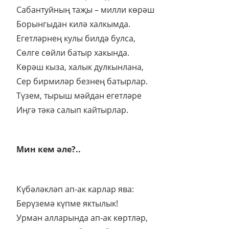
Сабантуйның таҗы – милли көрәш
Борынгыдан килә халкымда.
Егетләрнең кулы билдә булса,
Сөлге сөйли батыр хакында.
Көрәш кыза, халык дулкынлана,
Сер бирмиләр безнең батырлар.
Түзем, тырыш мәйдан егетләре
Иңгә тәкә салып кайтырлар.
Мин кем әле?..
Күбәләкләп ап-ак карлар ява:
Берүземә күпме яктылык!
Урман алларында ап-ак көртләр,