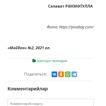
Салават РӘХМӘТУЛЛА
Фото: https://pixabay.com/
«Мәйдан» №2, 2021 ел.
Шигъри гөләндәм
Поделиться:
Комментарийлар