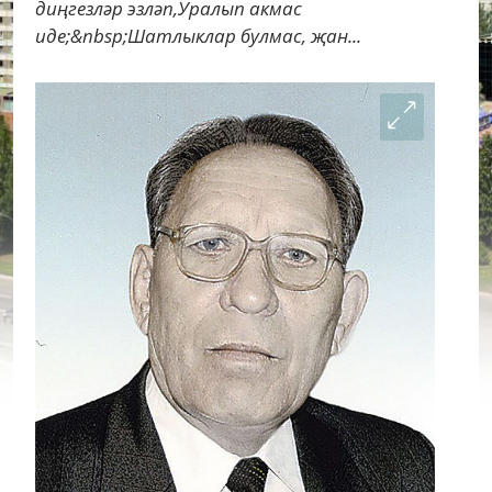
диңгезләр эзләп,Уралып акмас
иде;&nbsp;Шатлыклар булмас, җан...