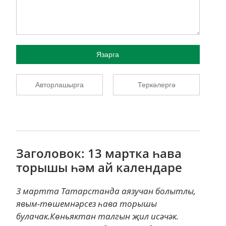
Язарга
Авторлашырга
Теркәлергә
Заголовок: 13 мартка һава
торышы һәм ай календаре
3 мартта Татарстанда аязучан болытлы,
явым-төшемнәрсез һава торышы
булачак.Көньяктан талгын җил исәчәк.