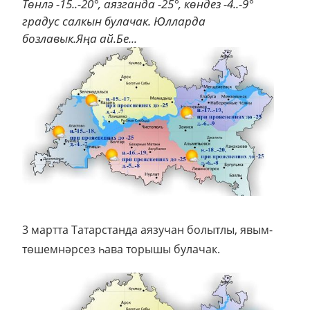
Төнлә -15..-20°, аязганда -25°, көндез -4..-9°
градус салкын булачак. Юлларда
бозлавык.Яңа ай.Бе...
3 мартта Татарстанда аязучан болытлы, явым-
төшемнәрсез һава торышы булачак.