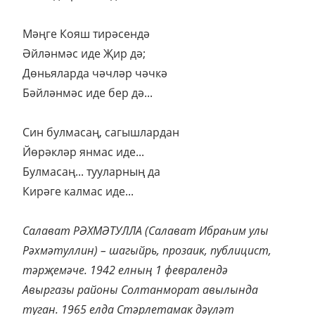
Мәңге Кояш тирәсендә
Әйләнмәс иде Җир дә;
Дөньяларда чәчләр чәчкә
Бәйләнмәс иде бер дә...
Син булмасаң, сагышлардан
Йөрәкләр янмас иде...
Булмасаң... тууларның да
Кирәге калмас иде...
Салават РӘХМӘТУЛЛА (Салават Ибраһим улы
Рәхмәтуллин) – шагыйрь, прозаик, публицист,
тәрҗемәче. 1942 елның 1 февралендә
Авыргазы районы Солтанморат авылында
туган. 1965 елда Стәрлетамак дәүләт