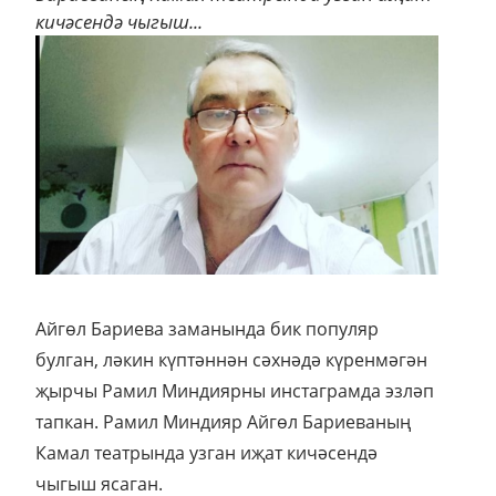
кичәсендә чыгыш...
Айгөл Бариева заманында бик популяр
булган, ләкин күптәннән сәхнәдә күренмәгән
җырчы Рамил Миндиярны инстаграмда эзләп
тапкан. Рамил Миндияр Айгөл Бариеваның
Камал театрында узган иҗат кичәсендә
чыгыш ясаган.