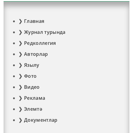
Главная
Журнал турында
Редколлегия
Авторлар
Язылу
Фото
Видео
Реклама
Элемтә
Документлар