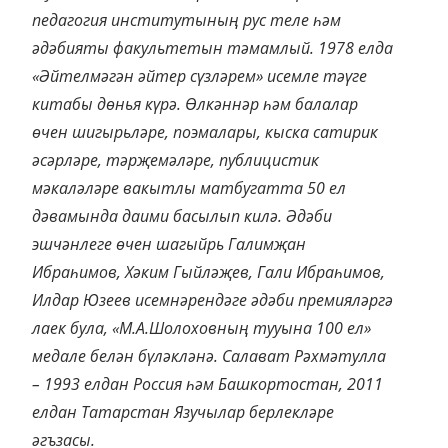
педагогия институтының рус теле һәм
әдәбияты факультетын тәмамлый. 1978 елда
«Әйтелмәгән әйтер сүзләрем» исемле тәүге
китабы дөнья күрә. Өлкәннәр һәм балалар
өчен шигырьләре, поэмалары, кыска сатирик
әсәрләре, тәрҗемәләре, публицистик
мәкаләләре вакытлы матбугатта 50 ел
дәвамында даими басылып килә. Әдәби
эшчәнлеге өчен шагыйрь Галимҗан
Ибраһимов, Хәким Гыйләҗев, Гали Ибраһимов,
Илдар Юзеев исемнәрендәге әдәби премияләргә
лаек була, «М.А.Шолоховның тууына 100 ел»
медале белән бүләкләнә. Салават Рәхмәтулла
– 1993 елдан Россия һәм Башкортостан, 2011
елдан Татарстан Язучылар берлекләре
әгъзасы.