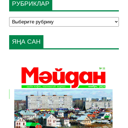
РУБРИКЛАР
ЯҢА САН