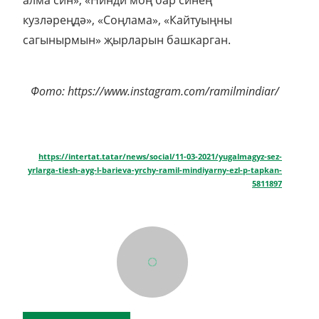
алма син», «Нинди моң бар синең
кузләреңдә», «Соңлама», «Кайтуыңны
сагынырмын» җырларын башкарган.
Фото: https://www.instagram.com/ramilmindiar/
https://intertat.tatar/news/social/11-03-2021/yugalmagyz-sez-
yrlarga-tiesh-ayg-l-barieva-yrchy-ramil-mindiyarny-ezl-p-tapkan-
5811897