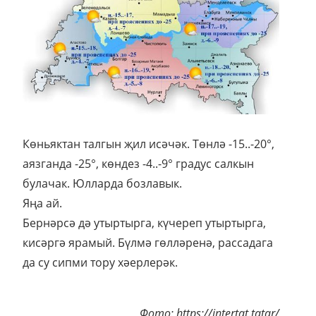
Көньяктан талгын җил исәчәк. Төнлә -15..-20°,
аязганда -25°, көндез -4..-9° градус салкын
булачак. Юлларда бозлавык.
Яңа ай.
Бернәрсә дә утыртырга, күчереп утыртырга,
кисәргә ярамый. Бүлмә гөлләренә, рассадага
да су сипми тору хәерлерәк.
Фото: https://intertat.tatar/