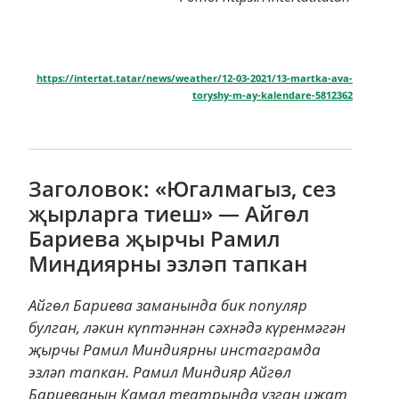
https://intertat.tatar/news/weather/12-03-2021/13-martka-ava-
toryshy-m-ay-kalendare-5812362
Заголовок: «Югалмагыз, сез
җырларга тиеш» — Айгөл
Бариева җырчы Рамил
Миндиярны эзләп тапкан
Айгөл Бариева заманында бик популяр
булган, ләкин күптәннән сәхнәдә күренмәгән
җырчы Рамил Миндиярны инстаграмда
эзләп тапкан. Рамил Миндияр Айгөл
Бариеваның Камал театрында узган иҗат