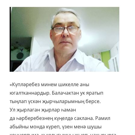
«Күпләребез минем шикелле аны
югалтканнардыр. Балачактан ук яратып
тыңлап үскән җырчыларымның берсе.
Ул җырлаган җырлар һаман
да һәрберебезнең күңелдә саклана. Рамил
абыйны монда күреп, үзен менә шушы