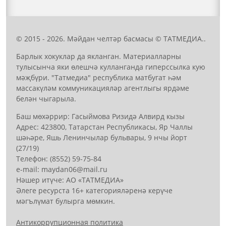
© 2015 - 2026. Мәйдан челтәр басмасы © ТАТМЕДИА..
Барлык хокуклар да якланган. Материалларны
тулысынча яки өлешчә кулланганда гиперссылка кую
мәҗбүри. "Татмедиа" республика матбугат һәм
массакүләм коммуникацияләр агентлыгы ярдәме
белән чыгарыла.
Баш мөхәррир: Гасыймова Ризидә Алвирд кызы
Адрес: 423800, Татарстан Республикасы, Яр Чаллы
шәһәре, Яшь Ленинчылар бульвары, 9 нчы йорт
(27/19)
Телефон: (8552) 59-75-84
е-mail: mауdаn06@mail.гu
Нәшер итүче: АО «ТАТМЕДИА»
Әлеге ресурста 16+ категорияләренә керүче
мәгълүмат булырга мөмкин.
Антикоррупционная политика