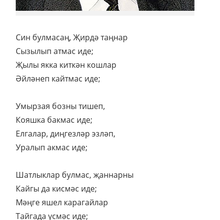
Син булмасаң, Җирдә таңнар
Сызылып атмас иде;
Җылы якка киткән кошлар
Әйләнеп кайтмас иде;
Умырзая бозны тишеп,
Кояшка бакмас иде;
Елгалар, диңгезләр эзләп,
Уралып акмас иде;
Шатлыклар булмас, җаннарны
Кайгы да кисмәс иде;
Мәңге яшел карагайлар
Тайгада үсмәс иде;