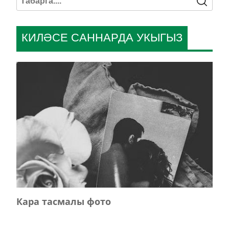
КИЛӘСЕ САННАРДА УКЫГЫЗ
Кара тасмалы фото