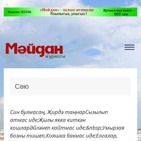
Сөю
Син булмасаң, Җирдә таңнарСызылып
атмас иде;Җылы якка киткән
кошларӘйләнеп кайтмас иде;&nbsp;Умырзая
бозны тишеп,Кояшка бакмас иде;Елгалар,