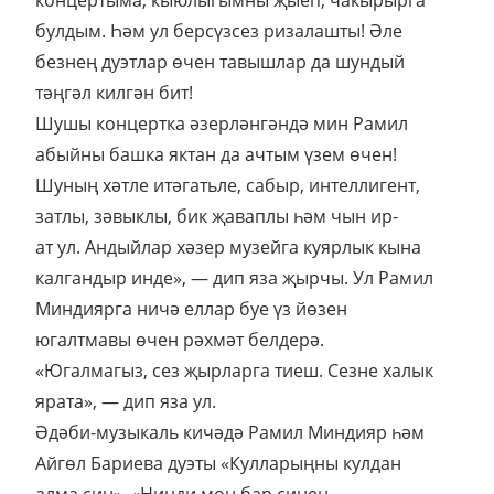
концертыма, кыюлыгымны җыеп, чакырырга
булдым. Һәм ул берсүзсез ризалашты! Әле
безнең дуэтлар өчен тавышлар да шундый
тәңгәл килгән бит!
Шушы концертка әзерләнгәндә мин Рамил
абыйны башка яктан да ачтым үзем өчен!
Шуның хәтле итәгатьле, сабыр, интеллигент,
затлы, зәвыклы, бик җаваплы һәм чын ир-
ат ул. Андыйлар хәзер музейга куярлык кына
калгандыр инде», — дип яза җырчы. Ул Рамил
Миндиярга ничә еллар буе үз йөзен
югалтмавы өчен рәхмәт белдерә.
«Югалмагыз, сез җырларга тиеш. Сезне халык
ярата», — дип яза ул.
Әдәби-музыкаль кичәдә Рамил Миндияр һәм
Айгөл Бариева дуэты «Кулларыңны кулдан