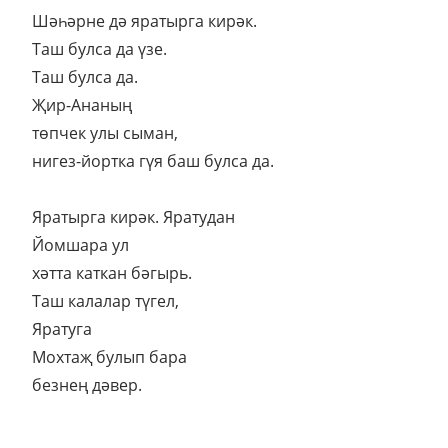
Шәһәрне дә яратырга кирәк.
Таш булса да үзе.
Таш булса да.
Җир-Ананың
төпчек улы сыман,
нигез-йортка гүя баш булса да.
Яратырга кирәк. Яратудан
Йомшара ул
хәтта каткан бәгырь.
Таш калалар түгел,
Яратуга
Мохтаҗ булып бара
безнең дәвер.