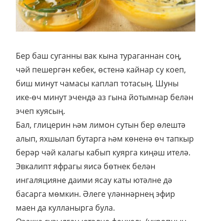
Бер баш суганны вак кына тураганнан соң,
чәй пешергән кебек, өстенә кайнар су коеп,
биш минут чамасы каплап тотасың. Шуны
ике-өч минут эчендә аз гына йотымнар белән
эчеп куясың.
Бал, глицерин һәм лимон сутын бер өлештә
алып, яхшылап бутарга һәм көненә өч тапкыр
берәр чәй калагы кабып куярга киңәш ителә.
Эвкалипт яфрагы яисә бөтнек белән
ингаляцияне даими ясау каты ютәлне дә
басарга мөмкин. Әлеге үләннәрнең эфир
маен да кулланырга була.