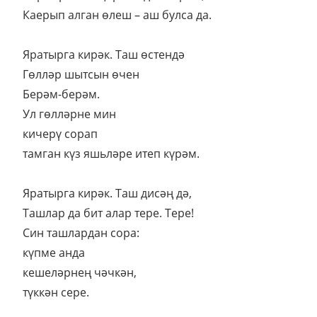
Каерып алган өлеш – аш булса да.
Яратырга кирәк. Таш өстендә
Гөлләр шытсын өчен
Берәм-берәм.
Ул гөлләрне мин
кичерү сорап
тамган күз яшьләре итеп күрәм.
Яратырга кирәк. Таш дисәң дә,
Ташлар да бит алар тере. Тере!
Син ташлардан сора:
күпме анда
кешеләрнең чәчкән,
түккән сере.