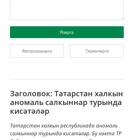
Язарга
Авторлашырга
Теркәлергә
Заголовок: Татарстан халкын
аномаль салкыннар турында
кисәтәләр
Татарстан халкын республикада аномаль
салкыннар турында кисәтәләр. Бу хакта ТР