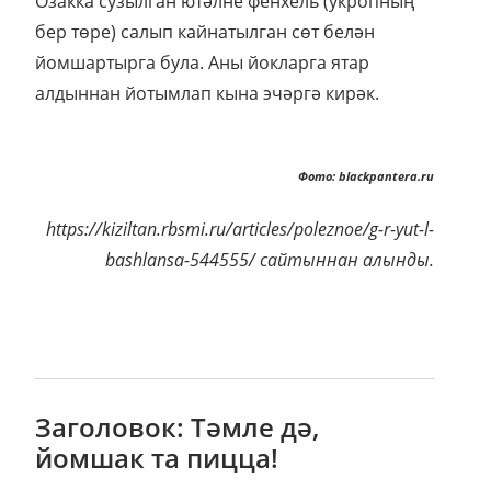
Озакка сузылган ютәлне фенхель (укропның
бер төре) салып кайнатылган сөт белән
йомшартырга була. Аны йокларга ятар
алдыннан йотымлап кына эчәргә кирәк.
Фото: blackpantera.ru
https://kiziltan.rbsmi.ru/articles/poleznoe/g-r-yut-l-
bashlansa-544555/ сайтыннан алынды.
Заголовок: Тәмле дә,
йомшак та пицца!