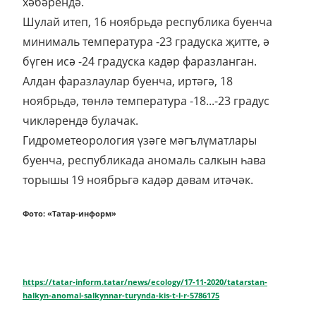
хәбәрендә.
Шулай итеп, 16 ноябрьдә республика буенча
минималь температура -23 градуска җитте, ә
бүген исә -24 градуска кадәр фаразланган.
Алдан фаразлаулар буенча, иртәгә, 18
ноябрьдә, төнлә температура -18...-23 градус
чикләрендә булачак.
Гидрометеорология үзәге мәгълүматлары
буенча, республикада аномаль салкын һава
торышы 19 ноябрьгә кадәр дәвам итәчәк.
Фото: «Татар-информ»
https://tatar-inform.tatar/news/ecology/17-11-2020/tatarstan-
halkyn-anomal-salkynnar-turynda-kis-t-l-r-5786175