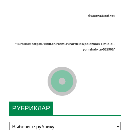
Фото:rabstol.net
Чыганак: https://kiziltan.rbsmi.ru/articles/poleznoe/T-mle-d--
yomshak-ta-528906/
РУБРИКЛАР