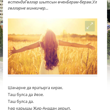
өстендәГөлләр шытсын өченБерәм-берәм.Ул
гөлләрне минкичер...
Шәһәрне дә яратырга кирәк.
Таш булса да йөзе.
Таш булса да.
Һәр карышы Җир-Анадан аерып,