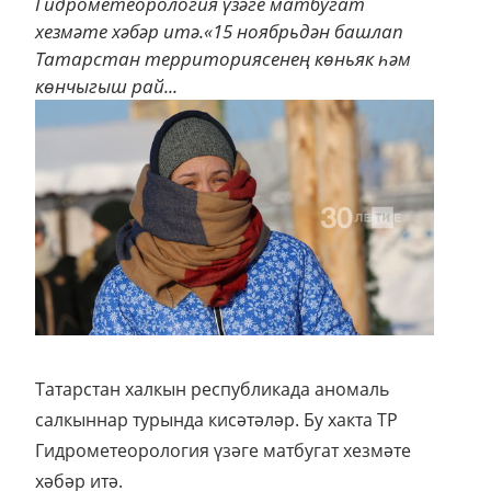
Гидрометеорология үзәге матбугат
хезмәте хәбәр итә.«15 ноябрьдән башлап
Татарстан территориясенең көньяк һәм
көнчыгыш рай...
Татарстан халкын республикада аномаль
салкыннар турында кисәтәләр. Бу хакта ТР
Гидрометеорология үзәге матбугат хезмәте
хәбәр итә.