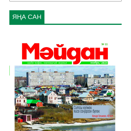
ЯҢА САН