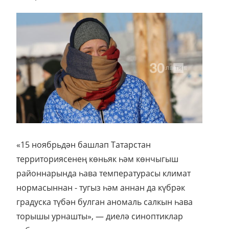
«15 ноябрьдән башлап Татарстан
территориясенең көньяк һәм көнчыгыш
районнарында һава температурасы климат
нормасыннан - тугыз һәм аннан да күбрәк
градуска түбән булган аномаль салкын һава
торышы урнашты», — диелә синоптиклар