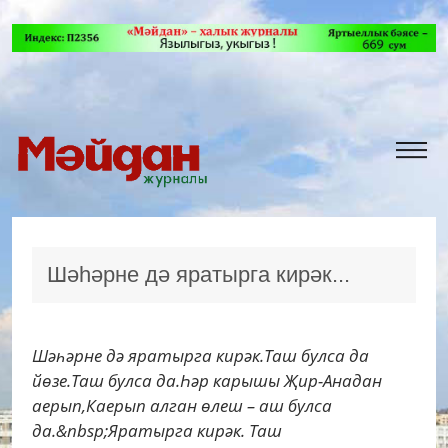
Шәһәрне дә яратырга кирәк...
Шәһәрне дә яратырга кирәк.Таш булса да
йөзе.Таш булса да.Һәр карышы Җир-Анадан
аерып,Каерып алган өлеш – аш булса
да.&nbsp;Яратырга кирәк. Таш