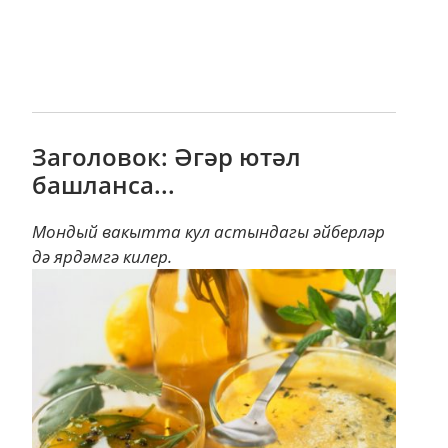
Заголовок: Әгәр ютәл
башланса...
Мондый вакытта кул астындагы әйберләр
дә ярдәмгә килер.