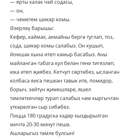
— ярты калак чәй содасы,
— он,
— чеметем шикәр комы.
Әзерләү барышы:
Кефир, каймак, акмайны бергә туглап, тоз,
сода, шикәр комы салабыз. Он кушып,
йомшак кына итеп камыр басабыз. Аны
майланган табага кул белән генә тигезләп,
юка итеп җәябез. Кетчуп сөртәбез, ысланган
колбаса яисә пешкән тавык ите, помидор,
борыч, зәйтүн җимешләре, яшел
тәмләткечләр турап салабыз һәм кыргычтан
үткәрелгән сыр сибәбез.
Пицца 180 градуска кадәр кыздырылган
мичтә 20-30 минут пешә.
Ашларыгыз тәмле булсын!