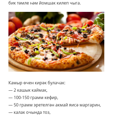
бик тәмле һәм йомшак килеп чыга.
Камыр өчен кирәк булачак:
— 2 кашык каймак,
— 100-150 грамм кефир,
— 50 грамм эретелгән акмай яисә маргарин,
— калак очында тоз,