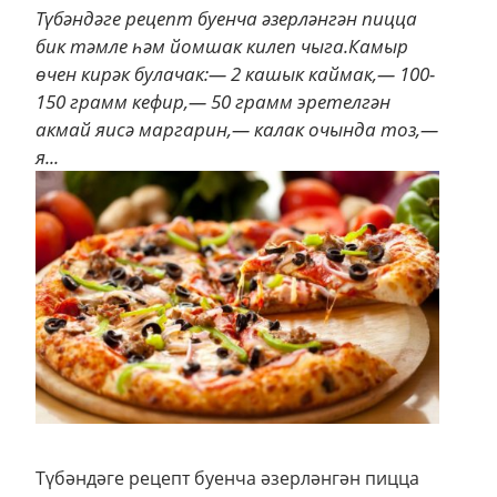
Түбәндәге рецепт буенча әзерләнгән пицца
бик тәмле һәм йомшак килеп чыга.Камыр
өчен кирәк булачак:— 2 кашык каймак,— 100-
150 грамм кефир,— 50 грамм эретелгән
акмай яисә маргарин,— калак очында тоз,—
я...
Т
үбәндәге рецепт буенча әзерләнгән пицца