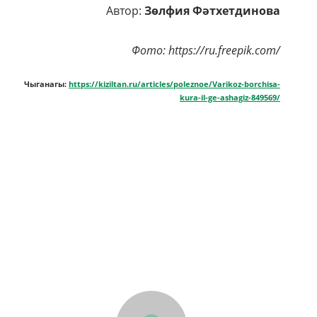
Автор:
Зөлфия Фәтхетдинова
Фото: https://ru.freepik.com/
Чыганагы:
https://kiziltan.ru/articles/poleznoe/Varikoz-borchisa-
kura-il-ge-ashagiz-849569/