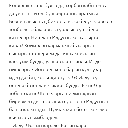
Көнләшү көчле булса да, корбан кабып ятса
да уен эш түгел. Су шаярганны яратмый.
Безнең авылның бик оста йөзә белүчеләре дә
төнбоек сабакларына уралып су төбенә
киттеләр. Ничек тә Илдусны коткарырга
кирәк! Көймәдән кармак чыбыкларын
сыпырып төшердем дә, ишкәкне алып
каеруым булды, ул шартлап сынды. Инде
нишләргә? Йөгереп кенә барып кул сузар
идең дә бит, коры җир түгел! Ә Илдус су
өстенә бөтенләй чыкмас булды. Бетте! Су
төбенә китте! Кешеләргә ни дип җавап
бирермен дип торганда су өстенә Илдусның
башы калкынды. Шулчак мин бөтен көчемә
кычкырып җибәрдем:
– Илдус! Басып карале! Басып кара!