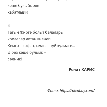
кеше булыйк әле –
кабатлыйк!
4
Тагын Җиргә болыт балалары
коелалар актан киенеп...
Кемгә – кәфен, кемгә – туй күлмәге...
Ә без кеше булыйк –
сөеник!
Ренат ХАРИС
Фото: https://pixabay.com/