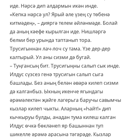
иде. Нәрсә дип алдармын икән инде.
«Кепка нәрсә ул? Ярый әле үзең су төбенә
китмәдең», – дияргә телем әйләнмәде. Болай
да аның кәефе кырылган иде. Нишләргә
белми бер урында таптанып тора.
Трусигыннан лач-лоч су тама. Үзе дер-дер
калтырый. Ул аны сизми дә бугай.
– Туңгансың бит. Трусигыңны салып сык инде.
Илдус сүзсез генә трусигын салып сыга
башлады. Без аның белән әвәрә килеп сизми
дә калганбыз. Ыкның икенче ягындагы
әрәмәлектән җәйге лагерьга баручы савымчы
кызлар килеп чыкты. Аларның «Һайт!» дип
кычкыруы булды, анадан тума килеш калган
Илдус өчкә бөкләнеп яр башыннан туп
шикелле әрәмә арасына тәгәрәде. Кызлар