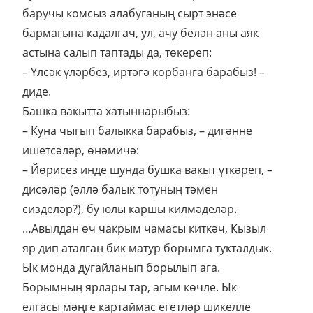
баручы комсыз алабуганың сырт энәсе
бармагына кадалгач, ул, ачу белән аны аяк
астына салып таптады да, төкереп:
– Үлсәк үләрбез, иртәгә корбанга барабыз! –
диде.
Башка вакытта хатыннарыбыз:
– Куна чыгып балыкка барабыз, – дигәнне
ишетсәләр, өнәмичә:
– Йөрисез инде шунда бушка вакыт үткәреп, –
дисәләр (әллә балык тотуның тәмен
сизделәр?), бу юлы каршы килмәделәр.
…Авылдан өч чакрым чамасы киткәч, Кызыл
яр дип аталган бик матур борымга тукталдык.
Ык монда дугайланып борылып ага.
Борымның ярлары тар, агым көчле. Ык
елгасы мәңге картаймас егетләр шикелле