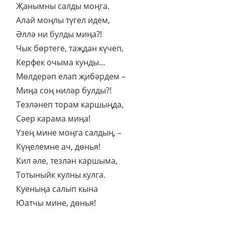
Җанымны салды моңга.
Алай моңлы түгел идем,
Әллә ни булды миңа?!
Чык бөртеге, таҗдан күчеп,
Керфек очыма кунды…
Мөлдерәп елап җибәрдем –
Миңа соң ниләр булды?!
Тезләнеп торам каршыңда,
Сәер карама миңа!
Үзең мине моңга салдың, –
Күңелемне ач, дөнья!
Кил әле, тезлән каршыма,
Тотыныйк кулны кулга.
Куеныңа салып кына
Юатчы мине, дөнья!