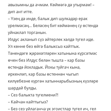
авызымны да ачмам. Көймәгә дә утырмам! –
дип ант итте.
– Үзең дә инде, балык дип шулкадәр ерак
үрелмәсәң… Беләсең бит көймәнең су өстендә
уйнаклап торганын.
Илдус акланып сүз әйтерлек хәлдә түгел иде.
Ул көнне без өйгә балыксыз кайттык.
Тәнендәге җәрәхәтләрен хатынына күрсәтмәс
өчен без Илдус белән тышта – кар базы
өстендә йокладык. Йокы туйгач кына,
иркенләп, кар базы өстеннән чыгып
килүебезне күргән хатыннарыбызның күзләре
шардай булды.
– Сез балыкта түгелмени?!
– Кайчан кайттыгыз?
– Без сез уйлаганча ук эгоистлар түгел ич, гел