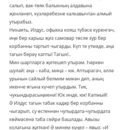
салып, вак-төяк балыкның алдавына
җенләнеп, күзләребезне калкавычтан алмый
утырабыз.
Ниһаять, Илдус, офыкка кояш түбәсе күренгәч,
иңе бер карыш җиз самовар төсле зур бер
корбанны тартып чыгарды. Күп тә үтмәде, аңа
тагын берәү капты! Тагын!..
Мин шартларга җитешеп утырам. Һәркөн
шулай: аңа – каба, миңа – юк. Аптырагач, әллә
урынын сайлый белмим микән дип, аның
икенче ягына күчеп утырдым. Тик,
чукындырасыңмени! Юк инде, юк! Капмый!
Ә Илдус тагын табак кадәр бер корбанны
чыгарып, су өстеннән чупырдата-чупырдата
көймәсенә таба сөйри башлады. Авызы
колагына җиткән! Ә минем күңел – явыз: «И