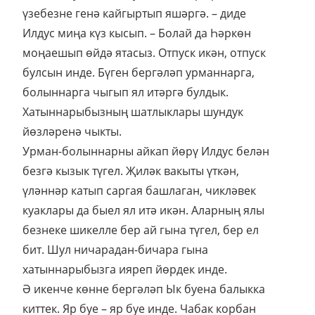
үзебезне генә кайгыртып яшәргә. – диде
Илдус миңа күз кысып. – Болай да Һәркөн
моңаешып өйдә ятасыз. Отпуск икән, отпуск
булсын инде. Бүген бергәләп урманнарга,
болыннарга чыгып ял итәргә булдык.
Хатыннарыбызның шатлыклары шундук
йөзләренә чыкты.
Урман-болыннарны айкап йөрү Илдус белән
безгә кызык түгел. Җиләк вакыты үткән,
үләннәр катып саргая башлаган, чикләвек
куаклары да быел ял итә икән. Аларның ялы
безнеке шикелле бер ай гына түгел, бер ел
бит. Шул ничарадан-бичара гына
хатыннарыбызга ияреп йөрдек инде.
Ә икенче көнне бергәләп Ык буена балыкка
киттек. Яр буе – яр буе инде. Чабак корбан