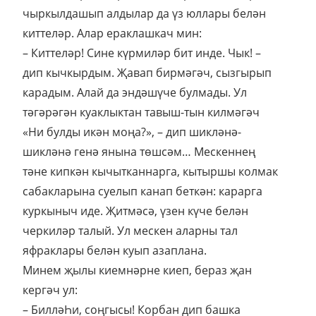
чыркылдашып алдылар да үз юллары белән
киттеләр. Алар ераклашкач мин:
– Киттеләр! Сине күрмиләр бит инде. Чык! –
дип кычкырдым. Җавап бирмәгәч, сызгырып
карадым. Алай да эндәшүче булмады. Ул
тәгәрәгән куаклыктан тавыш-тын килмәгәч
«Ни булды икән моңа?», – дип шикләнә-
шикләнә генә янына төшсәм… Мескеннең
тәне кипкән кычытканнарга, кытыршы колмак
сабакларына суелып канап беткән: карарга
куркыныч иде. Җитмәсә, үзен күче белән
черкиләр талый. Ул мескен аларны тал
яфраклары белән куып азаплана.
Минем җылы киемнәрне киеп, бераз җан
кергәч ул:
– БилләҺи, соңгысы! Корбан дип башка