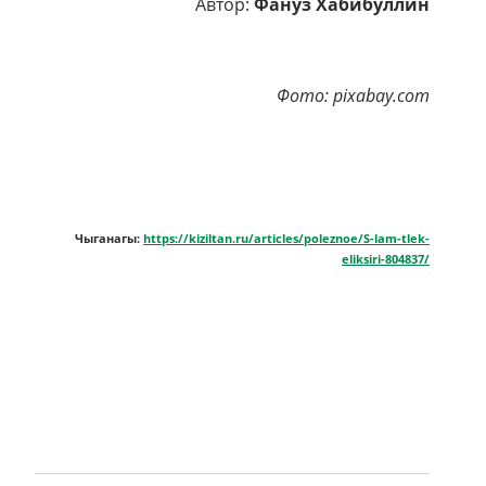
Автор:
Фануз Хабибуллин
Фото: pixabay.com
Чыганагы:
https://kiziltan.ru/articles/poleznoe/S-lam-tlek-
eliksiri-804837/