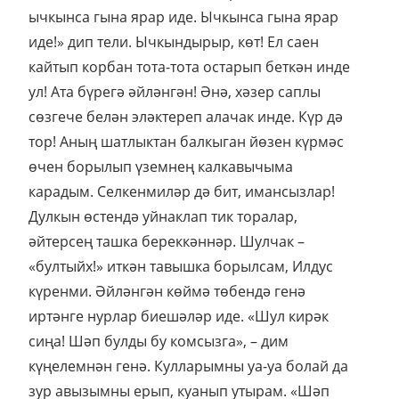
ычкынса гына ярар иде. Ычкынса гына ярар
иде!» дип тели. Ычкындырыр, көт! Ел саен
кайтып корбан тота-тота остарып беткән инде
ул! Ата бүрегә әйләнгән! Әнә, хәзер саплы
сөзгече белән эләктереп алачак инде. Күр дә
тор! Аның шатлыктан балкыган йөзен күрмәс
өчен борылып үземнең калкавычыма
карадым. Селкенмиләр дә бит, имансызлар!
Дулкын өстендә уйнаклап тик торалар,
әйтерсең ташка береккәннәр. Шулчак –
«бултыйх!» иткән тавышка борылсам, Илдус
күренми. Әйләнгән көймә төбендә генә
иртәнге нурлар биешәләр иде. «Шул кирәк
сиңа! Шәп булды бу комсызга», – дим
күңелемнән генә. Кулларымны уа-уа болай да
зур авызымны ерып, куанып утырам. «Шәп