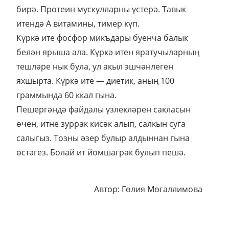
бирә. Протеин мускулларны үстерә. Тавык
итендә А витамины, тимер күп.
Күркә ите фосфор микъдары буенча балык
белән ярыша ала. Күркә итен яратучыларның
тешләре нык була, ул акыл эшчәнлеген
яхшырта. Күркә ите — диетик, аның 100
граммында 60 ккал гына.
Пешергәндә файдалы үзлекләрен сакласын
өчен, итне зуррак кисәк алып, салкын суга
салыгыз. Тозны әзер булыр алдыннан гына
өстәгез. Болай ит йомшаграк булып пешә.
Автор: Гөлия Мөгаллимова