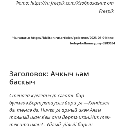
Фото: https://ru.freepik.com/Изображение от
Freepik
Чыганагы: https://kiziltan.ru/articles/poleznoe/2023-06-01/itne-
belep-kullanasyzmy-3283634
Заголовок: Ачкыч һәм
баскыч
Стенага куелганЗур сәгать бар
бүлмәдә.Бертуктаусыз йөри ул —Көндезен
дә, төнлә дә. Ничек ул армый икән,Аягы
талмый икән.Кем аны йөртә икән,Ник тек-
тек итә икән?.. Уйлый-уйлый барын