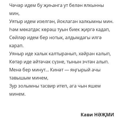
Чәчәр идем бу җиһанга ут белән ялкынны
мин,
Уятыр идем изелгән, йоклаган халкымны мин.
Һәм мөкатдәс көрәш туын биек җиргә кадап,
Сөйләр идем бер нотык, алдымдагы илгә
карап.
Уяныр иде халык калтыранып, хәйран калып,
Көтәр иде әйтәчәк сүзне, тынын эчтән алып.
Менә бер минут... Кинәт — яңгырый ачы
тавышым минем,
Зур золымны тасвир итеп, ага чын яшем
минем.
Кави НӘҖМИ