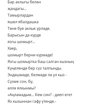
Бар аклыгы белән
җандагы...
Тамырлардан
яшел ябалдашка
Төне буе аклык үрләде.
Барысын да күрде
язгы шомырт...
Хәер,
шомырт берни күрмәде!
Язгы шомыртка баш салган кызның
Күңелендә бер сүз талпынды.
Эндәшмәде, белмәде лә ул кыз -
Сүзме сон, бу,
әллә ялкынмы?
«Аңламадым... Кем син? - диеп егет
Яз кызыннан гафу үтенде.-