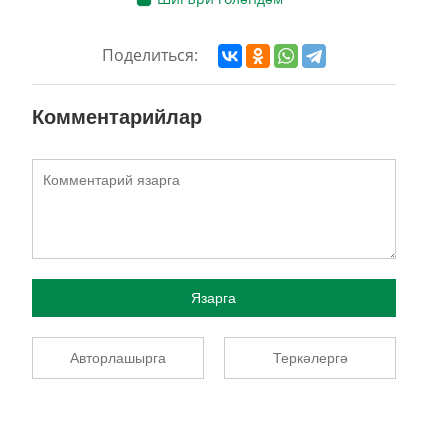
Поделиться:
Комментарийлар
Язарга
Авторлашырга
Теркәлергә