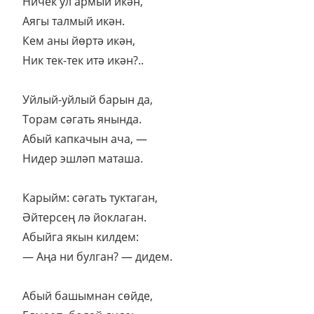
Ничек ул армый икән,
Аягы талмый икән.
Кем аны йөртә икән,
Ник тек-тек итә икән?..
Уйлый-уйлый барын да,
Торам сәгать янында.
Абый капкачын ача, —
Нидер эшләп маташа.
Карыйм: сәгать туктаган,
Әйтерсең лә йоклаган.
Абыйга якын килдем:
— Аңа ни булган? — дидем.
Абый башымнан сөйде,