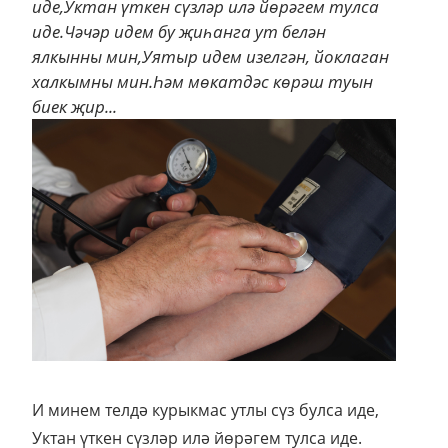
иде,Уктан үткен сүзләр илә йөрәгем тулса
иде.Чәчәр идем бу җиһанга ут белән
ялкынны мин,Уятыр идем изелгән, йоклаган
халкымны мин.Һәм мөкатдәс көрәш туын
биек җир...
И минем телдә курыкмас утлы сүз булса иде,
Уктан үткен сүзләр илә йөрәгем тулса иде.