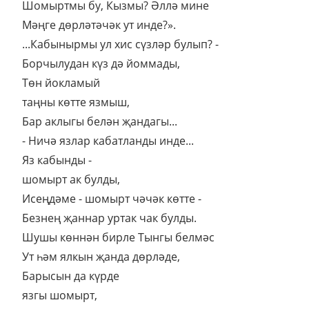
Шомыртмы бу, Кызмы? Әллә мине
Мәңге дөрләтәчәк ут инде?».
...Кабынырмы ул хис сүзләр булып? -
Борчылудан күз дә йоммады,
Төн йокламый
таңны көтте язмыш,
Бар аклыгы белән җандагы...
- Ничә язлар кабатланды инде...
Яз кабынды -
шомырт ак булды,
Исеңдәме - шомырт чәчәк көтте -
Безнең җаннар уртак чак булды.
Шушы көннән бирле Тынгы белмәс
Ут һәм ялкын җанда дөрләде,
Барысын да күрде
язгы шомырт,