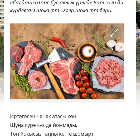
ябалдашкаТөне буе аклык үрләде.Барысын да
күрдеязгы шомырт...Хәер,шомырт берн...
Иртәгәсен чәчәк атасы көн.
Шуңа күрә күз дә йоммады,
Төн йокысыз таңны көтте шомырт