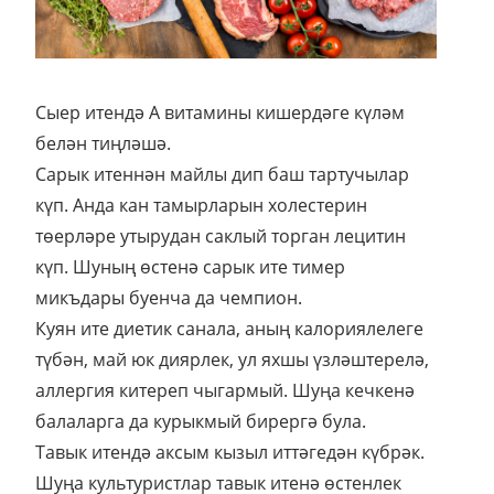
Сыер итендә А витамины кишердәге күләм
белән тиңләшә.
Сарык итеннән майлы дип баш тартучылар
күп. Анда кан тамырларын холестерин
төерләре утырудан саклый торган лецитин
күп. Шуның өстенә сарык ите тимер
микъдары буенча да чемпион.
Куян ите диетик санала, аның калориялелеге
түбән, май юк диярлек, ул яхшы үзләштерелә,
аллергия китереп чыгармый. Шуңа кечкенә
балаларга да курыкмый бирергә була.
Тавык итендә аксым кызыл иттәгедән күбрәк.
Шуңа культуристлар тавык итенә өстенлек