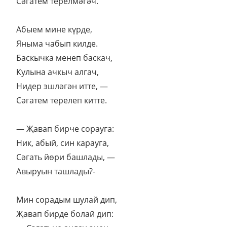
Сәгатем терелмәгәч.
Абыем мине күрде,
Яныма чабып килде.
Баскычка менеп баскач,
Кулына ачкыч алгач,
Нидер эшләгән итте, —
Сәгатем терелеп китте.
— Җавап бирче сорауга:
Ник, абый, син карауга,
Сәгать йөри башлады, —
Авыруын ташлады?-
Мин сорадым шулай дип,
Җавап бирде болай дип: