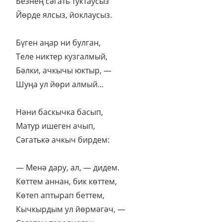
Безнең сәгать туктаусыз
Йөрде ялсыз, йоклаусыз.
Бүген аңар ни булган,
Теле никтер кузгалмый,
Бәлки, ачкычы юктыр, —
Шуңа ул йөри алмый...
Нәни баскычка басып,
Матур ишеген ачып,
Сәгатькә ачкыч бирдем:
— Менә дару, ал, — дидем.
Көттем аннан, бик көттем,
Көтеп аптырап беттем,
Кычкырдым ул йөрмәгәч, —