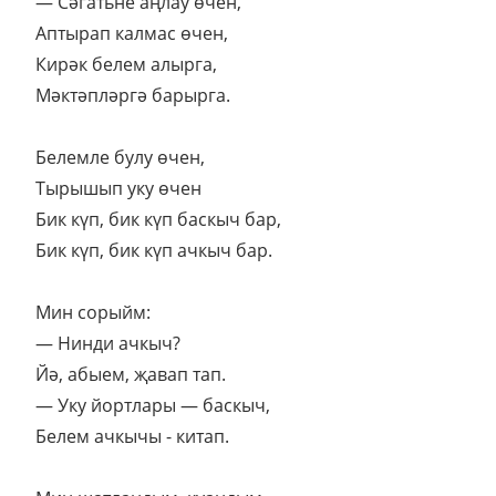
— Сәгатьне аңлау өчен,
Аптырап калмас өчен,
Кирәк белем алырга,
Мәктәпләргә барырга.
Белемле булу өчен,
Тырышып уку өчен
Бик күп, бик күп баскыч бар,
Бик күп, бик күп ачкыч бар.
Мин сорыйм:
— Нинди ачкыч?
Йә, абыем, җавап тап.
— Уку йортлары — баскыч,
Белем ачкычы - китап.