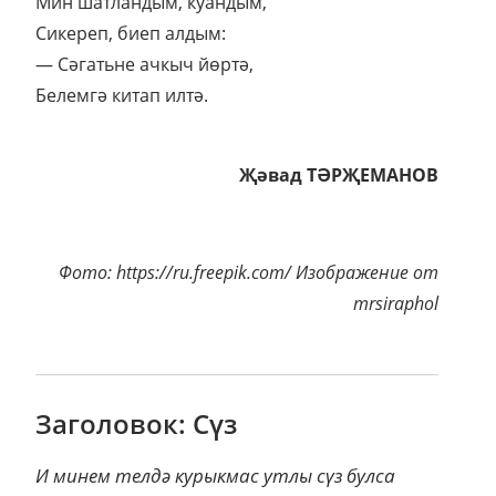
Мин шатландым, куандым,
Сикереп, биеп алдым:
— Сәгатьне ачкыч йөртә,
Белемгә китап илтә.
Җәвад ТӘРҖЕМАНОВ
Фото: https://ru.freepik.com/ Изображение от
mrsiraphol
Заголовок: Сүз
И минем телдә курыкмас утлы сүз булса