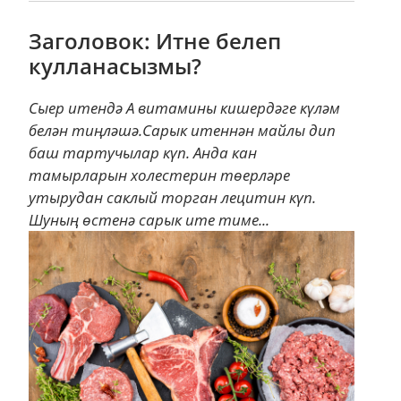
Заголовок: Итне белеп
кулланасызмы?
Сыер итендә А витамины кишердәге күләм
белән тиңләшә.Сарык итеннән майлы дип
баш тартучылар күп. Анда кан
тамырларын холестерин төерләре
утырудан саклый торган лецитин күп.
Шуның өстенә сарык ите тиме...