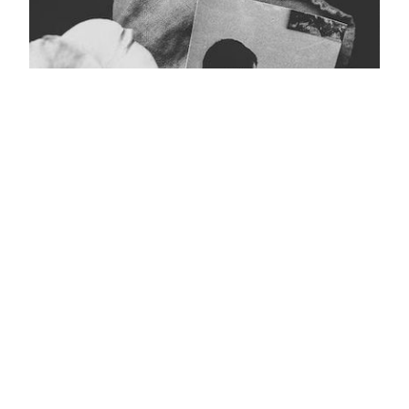
Кара тасмалы фото
Главная
Журнал турында
Редколлегия
Авторлар