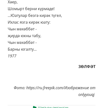
Хәер,
Шомырт берни күрмәде!
...Юатулар безгә кирәк түгел,
Ихлас язга кирәк юату:
Чын мәхәббәт -
җирдә юкны табу,
Чын мәхәббәт -
Барны югалту...
1977
ЗӨЛФӘТ
Фото: https://ru.freepik.com/Изображение от
onlyyouqj
Шигъри гөләндәм