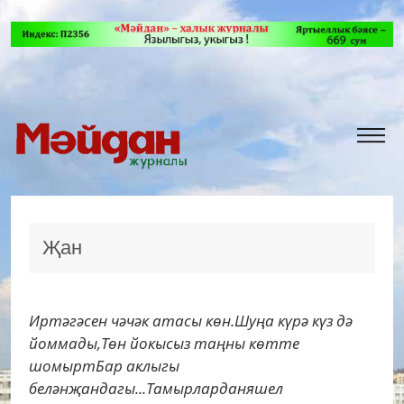
Җан
Иртәгәсен чәчәк атасы көн.Шуңа күрә күз дә
йоммады,Төн йокысыз таңны көтте
шомыртБар аклыгы
беләнҗандагы...Тамырларданяшел