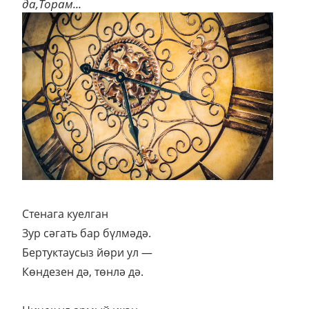
да,Торам...
Стенага куелган
Зур сәгать бар бүлмәдә.
Бертуктаусыз йөри ул —
Көндезен дә, төнлә дә.