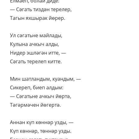
Елмаеп, болай диде:
— Сәгать тиздән терелер,
Тагын яхшырак йөрер.
Ул сәгатьне майлады,
Кулына ачкыч алды,
Нидер эшләгән итте, —
Сәгать терелеп китте.
Мин шатландым, куандым, —
Сикереп, биеп алдым:
— Сәгатьне ачкыч йөртә,
Тәгәрмәчен йөгертә.
Аннан күп көннәр узды, —
Күп көннәр, төннәр узды.