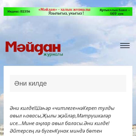
Әни килде
Әни килде!Шәһәр «читлеге»нәКереп тулды
авыл һавасы,Җылы җәйләр,Мәтрүшкәләр
исе…Мине аңлар авыл баласы.Әни килде!
Әйтерсең лә бүгенКунак миндә бөтен