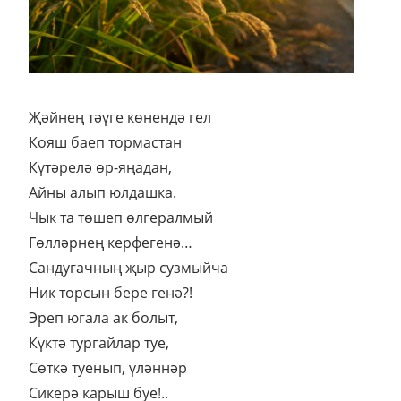
Җәйнең тәүге көнендә гел
Кояш баеп тормастан
Күтәрелә өр-яңадан,
Айны алып юлдашка.
Чык та төшеп өлгералмый
Гөлләрнең керфегенә…
Сандугачның җыр сузмыйча
Ник торсын бере генә?!
Эреп югала ак болыт,
Күктә тургайлар туе,
Сөткә туенып, үләннәр
Сикерә карыш буе!..