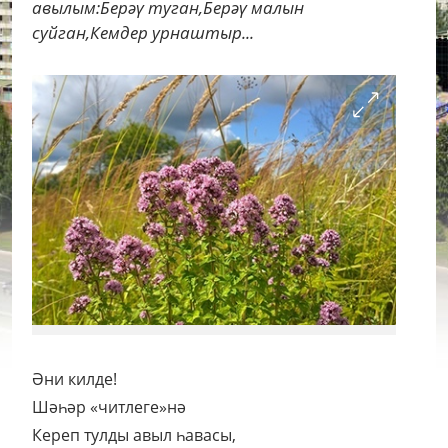
авылым:Берәү туган,Берәү малын
суйган,Кемдер урнаштыр...
Әни килде!
Шәһәр «читлеге»нә
Кереп тулды авыл һавасы,