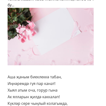
бу...
Аша җаным биеклеккә табан,
Иңнәремдә гүя пар канат!
Хыял атым оча, горур гына
Ак ялларын җилдә каккалап!
Күкләр сере чыңлый колагымда,