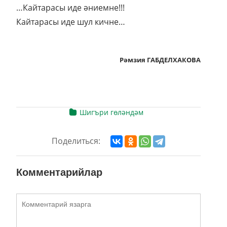
…Кайтарасы иде әниемне!!!
Кайтарасы иде шул кичне…
Рәмзия ГАБДЕЛХАКОВА
Шигъри гөләндәм
Поделиться:
Комментарийлар