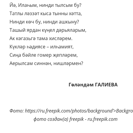
Йә, Илаһым, нинди тылсым бу?
Татлы ләззәт кыса тынны хәтта,
Нинди көч бу, нинди ашкыну?
Ташый ярдан күңел дәрьяларым,
Ак кәгазьгә тама хисләрем.
Күкләр һәдиясе – илһамият,
Сиңа бәйле гомер җепләрем,
Аерылсам синнән, нишләрмен?
Гөләндәм ГАЛИЕВА
Фото: https://ru.freepik.com/photos/background'>Backgr
фото создан(а) freepik - ru.freepik.com