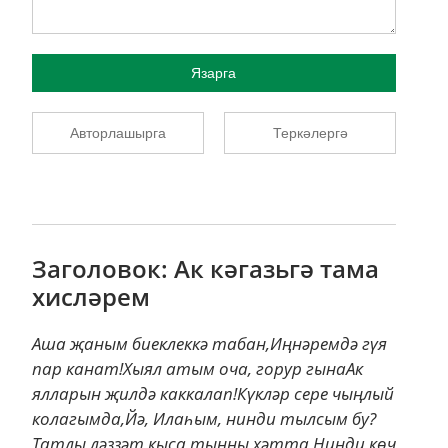
Язарга
Авторлашырга
Теркәлергә
Заголовок: Ак кәгазьгә тама
хисләрем
Аша җаным биеклеккә табан,Иңнәремдә гүя
пар канат!Хыял атым оча, горур гынаАк
ялларын җилдә каккалап!Күкләр сере чыңлый
колагымда,Йә, Илаһым, нинди тылсым бу?
Татлы ләззәт кыса тынны хәтта,Нинди көч