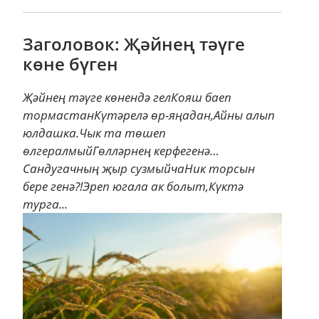
Заголовок: Җәйнең тәүге
көне бүген
Җәйнең тәүге көнендә гелКояш баеп
тормастанКүтәрелә өр-яңадан,Айны алып
юлдашка.Чык та төшеп
өлгералмыйГөлләрнең керфегенә…
Сандугачның җыр сузмыйчаНик торсын
бере генә?!Эреп югала ак болыт,Күктә
турга...