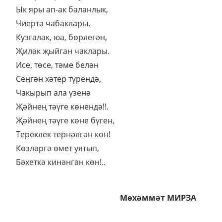
Ык яры ап-ак баланлык,
Чиертә чабаклары.
Кузгалак, юа, бөрлегән,
Җиләк җыйган чаклары.
Исе, төсе, тәме белән
Сеңгән хәтер түрендә,
Чакырып ала үзенә
Җәйнең тәүге көнендә!!.
Җәйнең тәүге көне бүген,
Тереклек тернәлгән көн!
Көзләргә өмет уятып,
Бәхеткә кинәнгән көн!..
Мөхәммәт МИРЗА