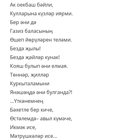
Ак оекбаш бәйли,
Кулларына күзләр иярми.
Бер әни дә
Газиз баласының
Өшеп йөрүләрен теләми.
Бездә җылы!
Бездә җәйләр кунак!
Кояш булып әни елмая.
Төннәр, җилләр
Куркыталамыни
Янәшәңдә әни булганда?!
…Үткәнемнең
Бәхетле бер киче,
Өстәлемдә– авыл күмәче,
Икмәк исе,
Мәтрүшкәләр исе…