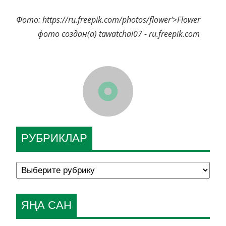
Фото: https://ru.freepik.com/photos/flower'>Flower
фото создан(а) tawatchai07 - ru.freepik.com
РУБРИКЛАР
ЯҢА САН