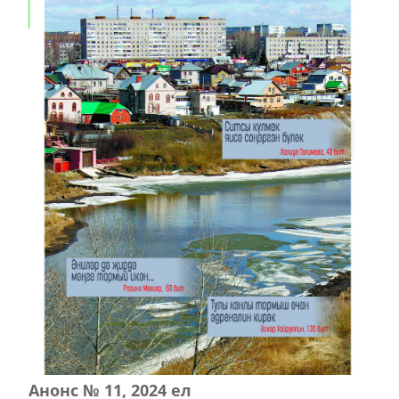
Анонс № 11, 2024 ел