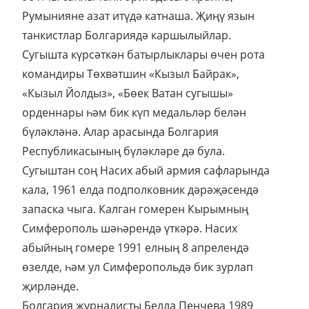
Сугыштан соң Насих абый армия сафларында
кала, 1961 елда подполковник дәрәҗәсендә
запаска чыга. Калган гомерен Кырымның
Симферополь шәһәрендә үткәрә. Насих
абыйның гомере 1991 елның 8 апрелендә
өзелде, һәм ул Симферопольдә бик зурлап
җирләнде.
Болгария журналисты Белла Пенчева 1989
елда, Болгарияне фашистлардан азат итүнең
45 еллыгын бәйрәм иткәндә, СССР хөкүмәтенә
хат яза. Болгарияне азат итүдә катнашкан
Кызыл Армия солдат һәм офицерларыннан үз
илләре турында хатирәләре белән бүлешү
тәкъдиме була анда. Бөек Җиңүнең 70
еллыгын бәйрәм иткән вакытта Белла
Пенчеваның кызы Милана Пенчева