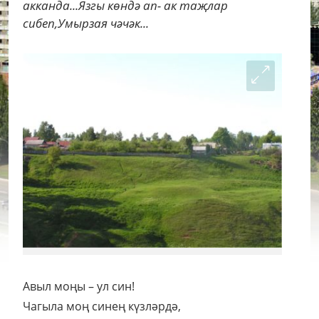
акканда...Язгы көндә ап- ак таҗлар
сибеп,Умырзая чәчәк...
Авыл моңы – ул син!
Чагыла моң синең күзләрдә,