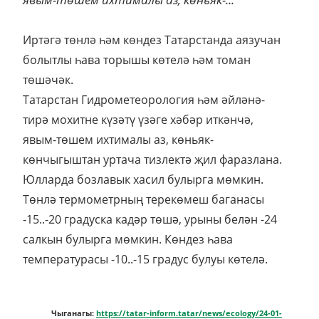
Юлларда бозлавык хасил булырга мөмкин.
Төнлә термометрның терекөмеш баганасы
-15..-20 градуска кадәр төшә, урыны белән -24
салкын булырга мөмкин. Көндез һава
температурасы -10..-15 градус булуы көтелә.
Чыганагы:
https://tatar-inform.tatar/news/ecology/24-01-
2022/tatarstanda-24-graduska-kad-r-salkynaytachak-5847901
Заголовок: Илгиз Зәйниев
Тинчурин театрында
спектакль куя башлаган
«Әкият» курчак театрының сәнгать