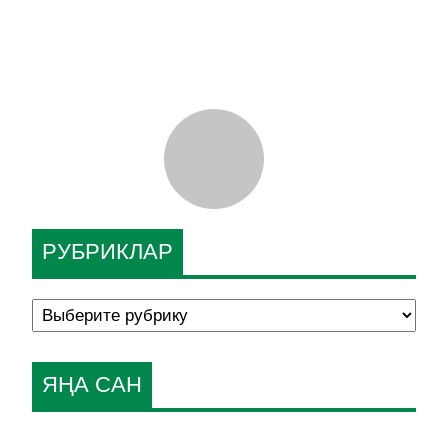
РУБРИКЛАР
ЯҢА САН