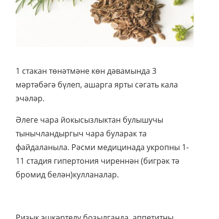
Әлеге чара йокысызлыктан булышучы
тынычландыргыч чара буларак та
файдаланыла. Рәсми медицинада укропны 1-
11 стадия гипертония чиреннән (бигрәк тә
бромид белән)кулланалар.
Ризык эшкәртелү бозылганда, аппетитны
яхшырту өчен, тын кысылудан һәм тын
юллары авыруларыннан укроп орлыгын
порошок рәвешендә дә, төнәтмә ясап та
файдаланалар. Төнәтмәне 1:10 нисбәтендә
ясыйлар (ягъни 1 өлешкә— 10 өлеш су).
Мондый төнәтмә сидек кудыргыч буларак та
яхшы. Укроп орлыгын какырык чыгаручы, үт
бүленеп чыгуны көчәйтүче, ашказаны-