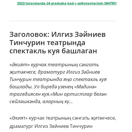
җитәкчесе, драматург Илгиз Зәйниев
Тинчурин театрында яңа спектакль куя
башлады. Ул биредә үзенең «Мәдинә»
трагедиясен куя.«Мин артистлар белән
сөйләшкәндә, аларның кү...
«Әкият» курчак театрының сәнгать җитәкчесе,
драматург Илгиз Зәйниев Тинчурин
театрында яңа спектакль куя башлады.
Ул биредә үзенең «Мәдинә» трагедиясен куя.
«Мин артистлар белән сөйләшкәндә, аларның
күбесе Илгиз Зәйниевнең биредә спектакль
куюын теләде», — ди театрның баш
режиссеры Туфан Имаметдинов.
«Мәдинә» пьесасын автор моннан берничә
ел элек язган. Ул пьеса буларак «Казан