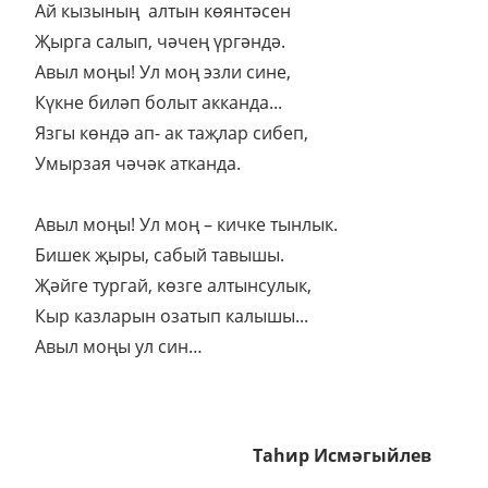
Ай кызының алтын көянтәсен
Җырга салып, чәчең үргәндә.
Авыл моңы! Ул моң эзли сине,
Күкне биләп болыт акканда...
Язгы көндә ап- ак таҗлар сибеп,
Умырзая чәчәк атканда.
Авыл моңы! Ул моң – кичке тынлык.
Бишек җыры, сабый тавышы.
Җәйге тургай, көзге алтынсулык,
Кыр казларын озатып калышы...
Авыл моңы ул син…
Таhир Исмәгыйлев