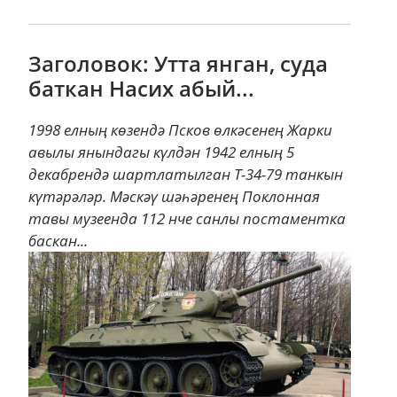
Заголовок: Утта янган, суда
баткан Насих абый...
1998 елның көзендә Псков өлкәсенең Жарки
авылы янындагы күлдән 1942 елның 5
декабрендә шартлатылган Т-34-79 танкын
күтәрәләр. Мәскәү шәһәренең Поклонная
тавы музеенда 112 нче санлы постаментка
баскан...