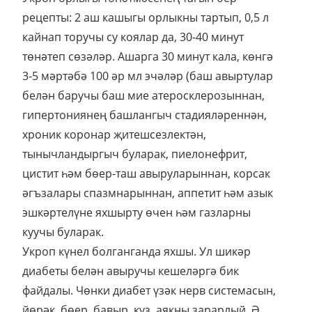
цистит һәм бөер-таш авыруларыннан, корсак
әгъзалары спазмнарыннан, аппетит һәм азык
эшкәртелүне яхшырту өчен һәм газларны
куучы буларак.
Укроп күнел болганганда яхшы. Ул шикәр
диабеты белән авыручы кешеләргә бик
файдалы. Чөнки диабет үзәк нерв системасын,
йөрәк, бөер, бавыр, күз, аякны зарарлый. Ә
укроп әгъзалардагы патологик процессларны
тоткарлый, инвалидлыкны кисәтә.
Күз авырулары булганда, салфетканы укроп
төнәтмәсендә чылатып, 20 көн дәвамында көн
саен 20 минутка күзләргә ябыгыз. Төнәтмә
болай ясала: 1 аш кашыгы орлыкка 1 стакан
кайнап торучы су коеп, 30 минут төнәтеп
сөзегез.