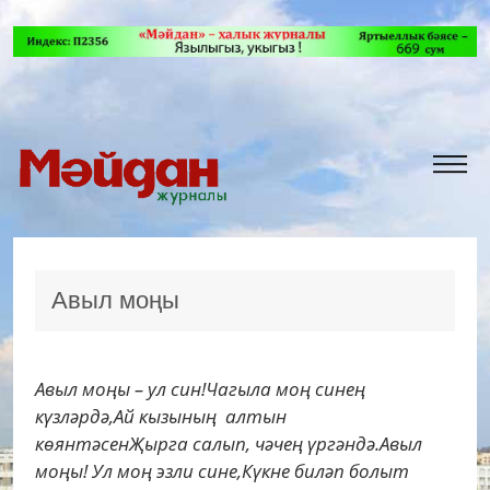
Авыл моңы
Авыл моңы – ул син!Чагыла моң синең
күзләрдә,Ай кызының алтын
көянтәсенҖырга салып, чәчең үргәндә.Авыл
моңы! Ул моң эзли сине,Күкне биләп болыт