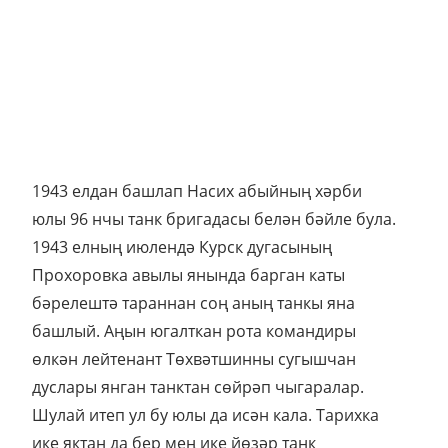
1943 елның июлендә Курск дугасының
Прохоровка авылы янында барган каты
бәрелештә тараннан соң аның танкы яна
башлый. Аңын югалткан рота командиры
өлкән лейтенант Төхвәтшинны сугышчан
дуслары янган танктан сөйрәп чыгаралар.
Шулай итеп ул бу юлы да исән кала. Тарихка
ике яктан да бер мең ике йөзәр танк
бәрелешкән куркыныч орыш булып кереп
калган Прохоровка сугышы бу!