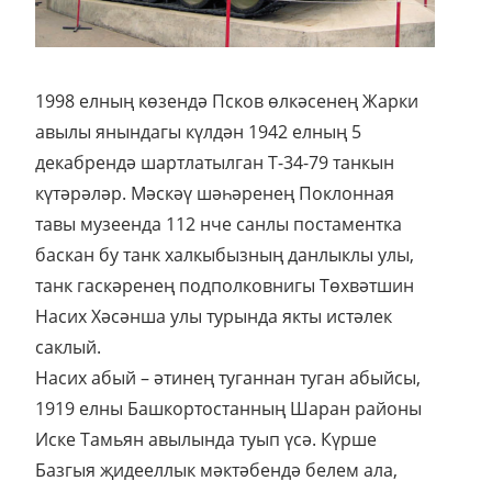
1998 елның көзендә Псков өлкәсенең Жарки
авылы янындагы күлдән 1942 елның 5
декабрендә шартлатылган Т-34-79 танкын
күтәрәләр. Мәскәү шәһәренең Поклонная
тавы музеенда 112 нче санлы постаментка
баскан бу танк халкыбызның данлыклы улы,
танк гаскәренең подполковнигы Төхвәтшин
Насих Хәсәнша улы турында якты истәлек
саклый.
Насих абый – әтинең туганнан туган абыйсы,
1919 елны Башкортостанның Шаран районы
Иске Тамьян авылында туып үсә. Күрше
Базгыя җидееллык мәктәбендә белем ала,