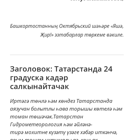
градуска кадәр
салкынайтачак
Иртәгә төнлә һәм көндез Татарстанда
аязучан болытлы һава торышы көтелә һәм
томан төшәчәк.Татарстан
Гидрометеорология һәм әйләнә-
тирә мохитне күзәтү үзәге хәбәр иткәнчә,
явым-төшем ихтималы аз, көньяк-...
Иртәгә төнлә һәм көндез Татарстанда аязучан
болытлы һава торышы көтелә һәм томан
төшәчәк.
Татарстан Гидрометеорология һәм әйләнә-
тирә мохитне күзәтү үзәге хәбәр иткәнчә,
явым-төшем ихтималы аз, көньяк-
көнчыгыштан уртача тизлектә җил фаразлана.