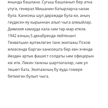
янында башлана. Сугыш башланып бер атна
үтүгә, генерал Мишанин батырларча һәлак
була. Канкоеш шул дәрәҗәдә була ки, аның
гәүдәсен яу кырыннан алып чыга алмыйлар.
Дивизия камауда кала һәм тар-мар ителә.
1942 елның 5 декабрендә лейтенант
Төхвәтшин җитәкләгән танк экипажы Псков
өлкәсендә барган канкоешта бер көн эчендә
йөздән артык фашист солдаты һәм офицерын
юк итә. Ләкин танкны шартлаталар, һәм ул
төшеп бата. Экипажның бу яуда гомере
бетмәгән булып чыга.
1943 елдан башлап Насих абыйның хәрби
юлы 96 нчы танк бригадасы белән бәйле була.