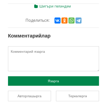
Шигъри гөләндәм
Поделиться:
Комментарийлар
Язарга
Авторлашырга
Теркәлергә