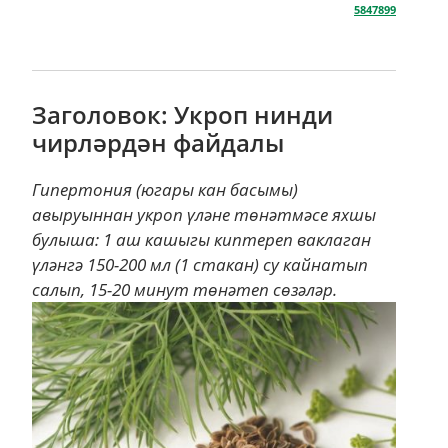
булыша: 1 аш кашыгы киптереп ваклаган
үләнгә 150-200 мл (1 стакан) су кайнатып
салып, 15-20 минут төнәтеп сөзәләр.
1 стакан төнәтмәне көн дәвамында 3
мәртәбәгә бүлеп, ашарга ярты сәгать кала
эчәләр.