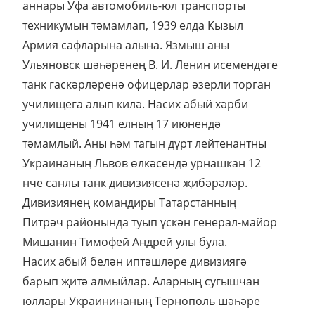
аннары Уфа автомобиль-юл транспорты
техникумын тәмамлап, 1939 елда Кызыл
Армия сафларына алына. Язмыш аны
Ульяновск шәһәренең В. И. Ленин исемендәге
танк гаскәрләренә офицерлар әзерли торган
училищега алып килә. Насих абый хәрби
училищены 1941 елның 17 июнендә
тәмамлый. Аны һәм тагын дүрт лейтенантны
Украинаның Львов өлкәсендә урнашкан 12
нче санлы танк дивизиясенә җибәрәләр.
Дивизиянең командиры Татарстанның
Питрәч районында туып үскән генерал-майор
Мишанин Тимофей Андрей улы була.
Насих абый белән иптәшләре дивизиягә
барып җитә алмыйлар. Аларның сугышчан
юллары Украининаның Тернополь шәһәре