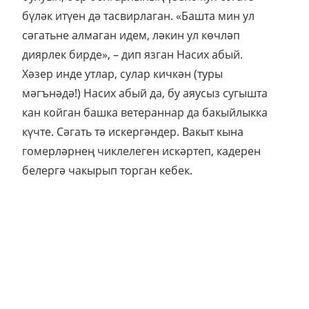
белергә чакырып торган кебек.