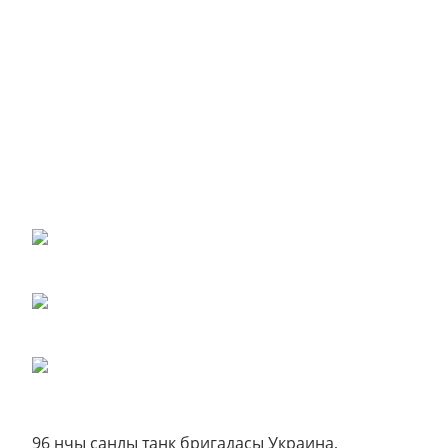
96 нчы санлы танк бригадасы Украина,
Румынияне азат итүдә катнаша. Җиңү язын
танкистлар Болгариядә каршылыйлар.
Сугышта күрсәткән батырлыклары өчен рота
командиры Төхвәтшин «Кызыл Байрак»,
«Кызыл Йолдыз», «Бөек Ватан сугышы»
орденнары һәм бик күп медальләр белән
бүләкләнә. Алар арасында Болгария
Республикасының бүләкләре дә була.