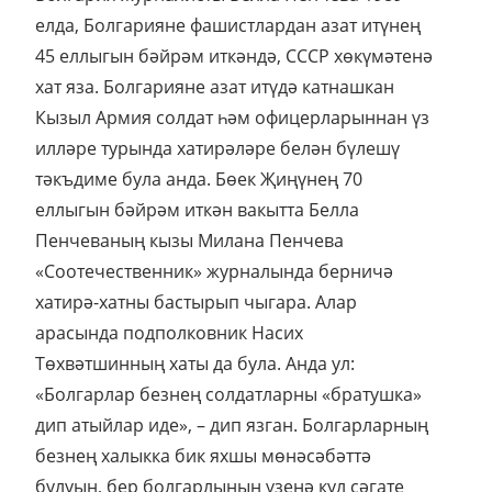
«Соотечественник» журналында берничә
хатирә-хатны бастырып чыгара. Алар
арасында подполковник Насих
Төхвәтшинның хаты да була. Анда ул:
«Болгарлар безнең солдатларны «братушка»
дип атыйлар иде», – дип язган. Болгарларның
безнең халыкка бик яхшы мөнәсәбәттә
булуын, бер болгарлының үзенә кул сәгате
бүләк итүен дә тасвирлаган. «Башта мин ул
сәгатьне алмаган идем, ләкин ул көчләп
диярлек бирде», – дип язган Насих абый.
Хәзер инде утлар, сулар кичкән (туры
мәгънәдә!) Насих абый да, бу аяусыз сугышта
кан койган башка ветераннар да бакыйлыкка
күчте. Сәгать тә искергәндер. Вакыт кына
гомерләрнең чиклелеген искәртеп, кадерен