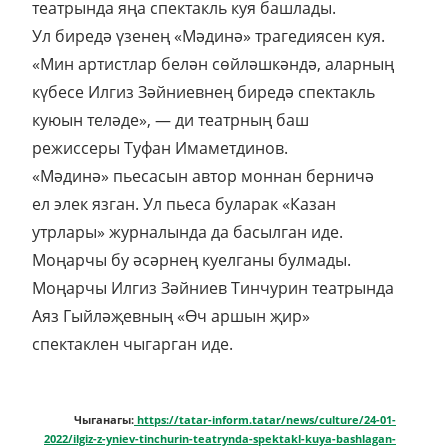
утрлары» журналында да басылган иде.
Моңарчы бу әсәрнең куелганы булмады.
Моңарчы Илгиз Зәйниев Тинчурин театрында
Аяз Гыйләҗевның «Өч аршын җир»
спектаклен чыгарган иде.
Чыганагы:
https://tatar-inform.tatar/news/culture/24-01-
2022/ilgiz-z-yniev-tinchurin-teatrynda-spektakl-kuya-bashlagan-
5847899
Заголовок: Укроп нинди
чирләрдән файдалы
Гипертония (югары кан басымы)
авыруыннан укроп үләне төнәтмәсе яхшы