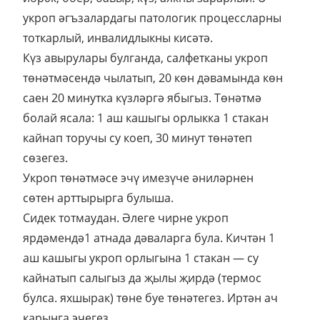
Укроп төнәтмәсе эчү имезүче әниләрнен
сөтен арттырырга булыша.
Сидек тотмаудан. Әлеге чирне укроп
ярдәмендә1 атнада дәваларга була. Кичтән 1
аш кашыгы укроп орлыгына 1 стакан — су
кайнатып салыгыз да җылы җирдә (термос
булса. яхшырак) төне буе төнәтегез. Иртән ач
карынга эчегез.
Фото: https://vk.com/salamtlek?w=wall-