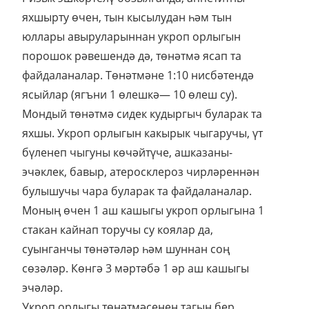
эчәклек, бавыр, атеросклероз чирләреннән
булышучы чара буларак та файдаланалар.
Моның өчен 1 аш кашыгы укроп орлыгына 1
стакан кайнап торучы су коялар да,
суынганчы төнәтәләр һәм шуннан соң
сөзәләр. Көнгә 3 мәртәбә 1 әр аш кашыгы
эчәләр.
Укроп орлыгы төнәтмәсенең тагын бер
рецепты: 2 аш кашыгы орлыкны тартып, 0,5 л
кайнап торучы су коялар да, 30-40 минут
төнәтеп сөзәләр. Ашарга 30 минут кала, көнгә
3-5 мәртәбә 100 әр мл эчәләр (баш авыртулар
белән баручы баш мие атеросклерозыннан,
гипертониянең башлангыч стадияләреннән,
хроник коронар җитешсезлектән,
тынычландыргыч буларак, пиелонефрит,