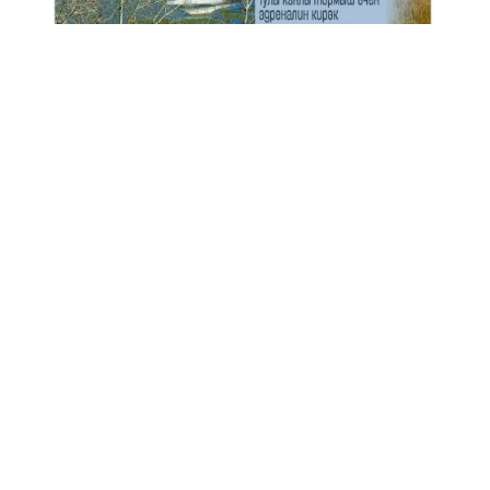
КИЛӘСЕ САННАРДА УКЫГЫЗ
Кара тасмалы фото