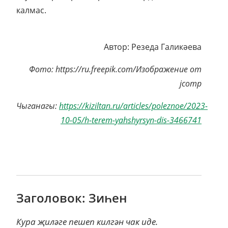
калмас.
Автор: Резеда Галикәева
Фото: https://ru.freepik.com/Изображение от
jcomp
Чыганагы:
https://kiziltan.ru/articles/poleznoe/2023-
10-05/h-terem-yahshyrsyn-dis-3466741
Заголовок: Зиһен
Кура җиләге пешеп килгән чак иде.