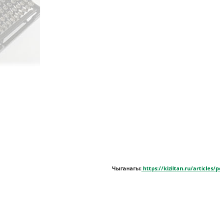
Чыганагы:
https://kiziltan.ru/articles