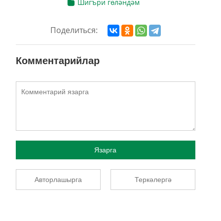
Шигъри гөләндәм
Поделиться:
Комментарийлар
Язарга
Авторлашырга
Теркәлергә