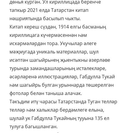
дөнья күргән. Ул кириллицада беренче
тапкыр 2021 елда Татарстан китап
нәшриятында басылып чыкты.
Китап кереш сүздән, 1914 елгы басманың
кириллицага күчермәсеннән һәм
искәрмәләрдән тора. Укучылар әлеге
мәҗмугада уникаль материаллар, шул
исәптән шагыйрьнең җыентыкны әзерләве
турында замандашларының истәлекләре,
әсәрләренә иллюстрацияләр, Габдулла Тукай
һәм шагыйрь булган урыннарда төшерелгән
фотолар белән таныша алачак.
Тәкъдим итү чарасы Татарстанда Туган телләр
телләр һәм халыклар бердәмлеге елына,
шулай ук Габдулла Тукайның тууына 135 ел
тулуга багышланган.