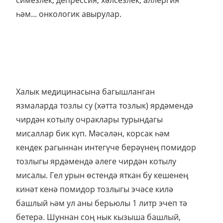
һәм... онкологик авырулар.
Халык медицинасына багышланган
язмаларда тозлы су (хәтта тозлык) ярдәмендә
чирдән котылу очраклары турындагы
мисаллар бик күп. Мәсәлән, корсак һәм
кендек рагыннан интегүче берәүнең помидор
тозлыгы ярдәмендә әлеге чирдән котылу
мисалы. Гел урын өстендә яткан бу кешенең
кинәт кенә помидор тозлыгы эчәсе килә
башлый һәм ул аны берьюлы 1 литр эчеп тә
бетерә. Шуннан соң нык кызыша башлый,