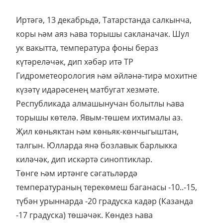
Иртәгә, 13 декабрьдә, Татарстанда салкынча,
коры һәм аяз һава торышы сакланачак. Шул
ук вакытта, температура фоны бераз
күтәреләчәк, дип хәбәр итә ТР
Гидрометеорология һәм әйләнә-тирә мохитне
күзәтү идарәсенең матбугат хезмәте.
Республикада алмашынучан болытлы һава
торышы көтелә. Явым-төшем ихтималы аз.
Җил көньяктан һәм көньяк-көнчыгыштан,
талгын. Юлларда янә бозлавык барлыкка
киләчәк, дип искәртә синоптиклар.
Төнге һәм иртәнге сәгатьләрдә
температураның терекөмеш баганасы -10..-15,
түбән урыннарда -20 градуска кадәр (Казанда
-17 градуска) төшәчәк. Көндез һава