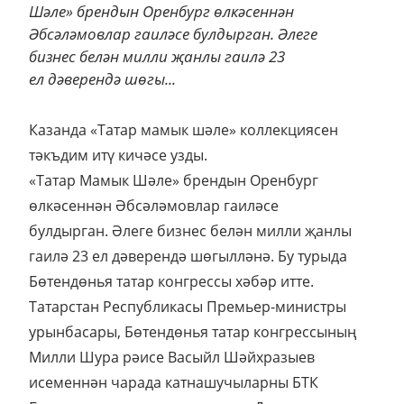
Шәле» брендын Оренбург өлкәсеннән
Әбсәләмовлар гаиләсе булдырган. Әлеге
бизнес белән милли җанлы гаилә 23
ел дәверендә шөгы...
Казанда «Татар мамык шәле» коллекциясен
тәкъдим итү кичәсе узды.
«Татар Мамык Шәле» брендын Оренбург
өлкәсеннән Әбсәләмовлар гаиләсе
булдырган. Әлеге бизнес белән милли җанлы
гаилә 23 ел дәверендә шөгылләнә. Бу турыда
Бөтендөнья татар конгрессы хәбәр итте.
Татарстан Республикасы Премьер-министры
урынбасары, Бөтендөнья татар конгрессының
Милли Шура рәисе Васыйл Шәйхразыев
исеменнән чарада катнашучыларны БТК