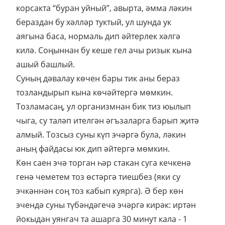
корсакта “буран уйный”, авырта, әмма ләкин
бераздан бу хәлләр туктый, ул шунда ук
аягына баса, нормаль дип әйтерлек хәлгә
килә. Соңыннан бу кеше гел ачы ризык кына
ашый башлый.
Суның дәвалау көчен бары тик аны бераз
тозландырып кына көчәйтергә мөмкин.
Тозламасаң, ул организмнан бик тиз юылып
чыга, су таләп ителгән әгъзаларга барып җитә
алмый. Тозсыз суны күп эчәргә була, ләкин
аның файдасы юк дип әйтергә мөмкин.
Көн саен эчә торган һәр стакан суга кечкенә
генә чеметем тоз өстәргә тиешбез (яки су
эчкәннән соң тоз кабып куярга). Ә бер көн
эчендә суны түбәндәгечә эчәргә кирәк: иртән
йокыдан уянгач та ашарга 30 минут кала - 1