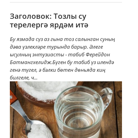
Заголовок: Тозлы су
терелергә ярдәм итә
Бу язмада сүз аз гына тоз салынган суның
дәва үзлекләре турында барыр. Әлеге
ысулның энтузиасты - табиб Ферейдон
Батмангхелидж.Бүген бу табиб үз илендә
генә түгел, ә бәлки бөтен дөньяда киң
билгеле, ч...