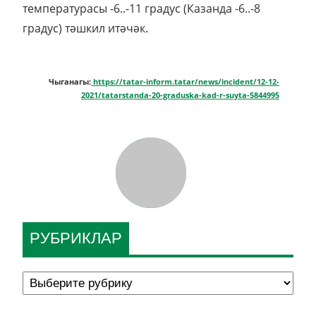
температурасы -6..-11 градус (Казанда -6..-8
градус) тәшкил итәчәк.
Чыганагы:
https://tatar-inform.tatar/news/incident/12-12-
2021/tatarstanda-20-graduska-kad-r-suyta-5844995
РУБРИКЛАР