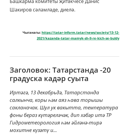
Башкарма комитеты җитәкчесе Данис
Шакиров сәламләде, диелә.
Чыганагы:
https://tatar-inform.tatar/news/society/13-12-
2021/kazanda-tatar-mamyk-sh-ll-re-kich-se-buldy
Заголовок: Татарстанда -20
градуска кадәр суыта
Иртәгә, 13 декабрьдә, Татарстанда
салкынча, коры һәм аяз һава торышы
сакланачак. Шул ук вакытта, температура
фоны бераз күтәреләчәк, дип хәбәр итә ТР
Гидрометеорология һәм әйләнә-тирә
мохитне күзәтү и...