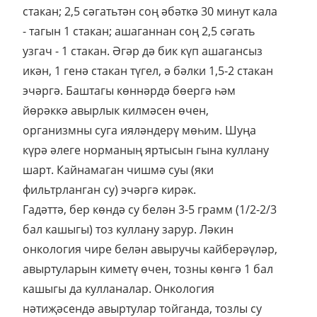
стакан; 2,5 сәгатьтән соң әбәткә 30 минут кала
- тагын 1 стакан; ашаганнан соң 2,5 сәгать
узгач - 1 стакан. Әгәр дә бик күп ашагансыз
икән, 1 генә стакан түгел, ә бәлки 1,5-2 стакан
эчәргә. Баштагы көннәрдә бөергә һәм
йөрәккә авырлык килмәсен өчен,
организмны суга ияләндерү мөһим. Шуңа
күрә әлеге норманың яртысын гына куллану
шарт. Кайнамаган чишмә суы (яки
фильтрланган су) эчәргә кирәк.
Гадәттә, бер көндә су белән 3-5 грамм (1/2-2/3
бал кашыгы) тоз куллану зарур. Ләкин
онкология чире белән авыручы кайберәүләр,
авыртуларын киметү өчен, тозны көнгә 1 бал
кашыгы да кулланалар. Онкология
нәтиҗәсендә авыртулар тойганда, тозлы су