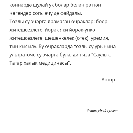
көннәрдә шулай ук болар белән рәттән
чөгендер согы эчү дә файдалы.
Тозлы су эчәргә ярамаган очраклар: бөер
җитешсезлеге, йөрәк яки йөрәк-үпкә
җитешсезлеге, шешенкелек (отек), уремия,
тын кысылу. Бу очракларда тозлы су урынына
ультратөче су эчәргә була, дип яза “Саулык.
Татар халык медицинасы”.
Автор:
Фото: pixabay.com