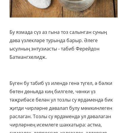
Бу язмада сүз аз гына тоз салынган суның
дәва үзлекләре турында барыр. Әлеге
ысулның энтузиасты - табиб Ферейдон
Батмангхелидж.
Бүген бу табиб үз илендә генә түгел, ә бәлки
бөтен дөньяда киң билгеле, чөнки үз
тәҗрибәсе белән ул тозлы су ярдәмендә бик
җитди чирләрне дәвалап булу мөмкинлеген
раслаган. Тозлы су ярдәмендә ул дәвалаган
чирләрнең исемлеге шаккатыра: астма,
симезлек, депрессия, хәлсезлек, аллергия