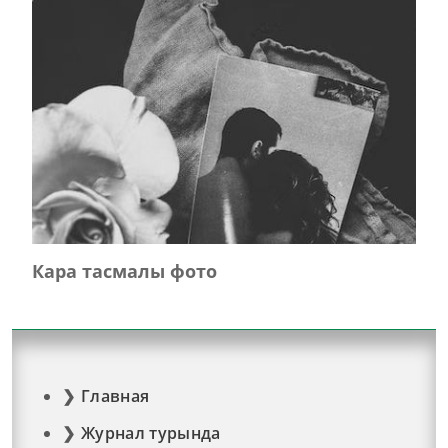
Кара тасмалы фото
Главная
Журнал турында