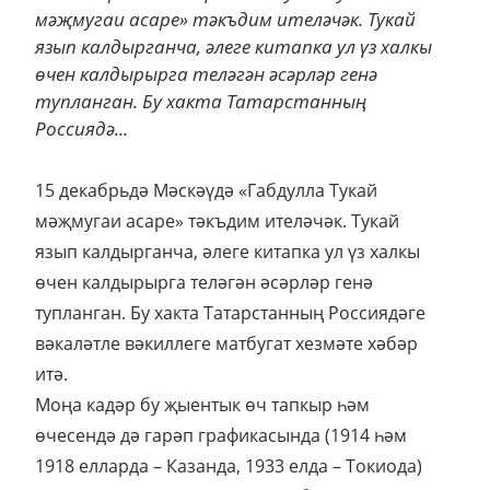
мәҗмугаи асаре» тәкъдим ителәчәк. Тукай
язып калдырганча, әлеге китапка ул үз халкы
өчен калдырырга теләгән әсәрләр генә
тупланган. Бу хакта Татарстанның
Россиядә...
15 декабрьдә Мәскәүдә «Габдулла Тукай
мәҗмугаи асаре» тәкъдим ителәчәк. Тукай
язып калдырганча, әлеге китапка ул үз халкы
өчен калдырырга теләгән әсәрләр генә
тупланган. Бу хакта Татарстанның Россиядәге
вәкаләтле вәкиллеге матбугат хезмәте хәбәр
итә.
Моңа кадәр бу җыентык өч тапкыр һәм
өчесендә дә гарәп графикасында (1914 һәм
1918 елларда – Казанда, 1933 елда – Токиода)