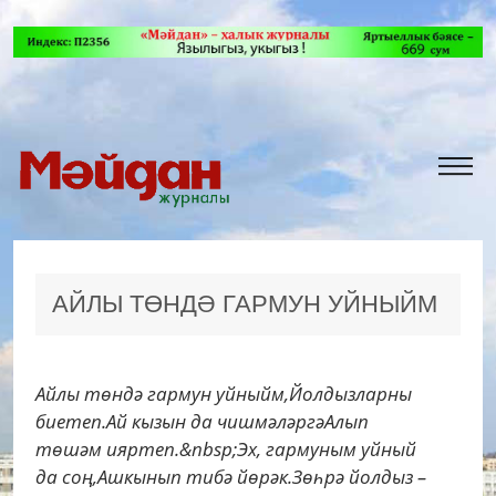
АЙЛЫ ТӨНДӘ ГАРМУН УЙНЫЙМ
Айлы төндә гармун уйныйм,Йолдызларны
биетеп.Ай кызын да чишмәләргәАлып
төшәм ияртеп.&nbsp;Эх, гармуным уйный
да соң,Ашкынып тибә йөрәк.Зөһрә йолдыз –