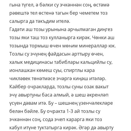
гына түгел, ә бәлки су эчкәннән соң, өстәмә
рәвештә тел өстенә тагын бер чеметем тоз
салырга да тәкъдим ителә.
Гадәти аш тозы урынына арчылмаган диңгез
тозы яки таш тоз кулланырга кирәк. Чөнки аш
тозында тормыш өчен мөһим минераллар юк.
Тозлы су эчүнең файдасын арттыру өчен,
халык медицинасы табиблары кальцийлы су,
ионлашкан көмеш суы, спиртлы кара
чикләвек төнәтмәсе эчәргә киңәш итәләр.
Кайбер очракларда, тозлы суны озак вакыт
эчү авыртуны баса алмый, ә шеш әкренләп
үсүен дәвам итә. Бу – шешнең үзенчәлекләре
белән бәйле. Бу очракта 1-3 ай тозлы су
эчкәннән соң, сода эчеп карарга яки тоз
кабул итүне туктатырга кирәк. Әгәр дә авырту