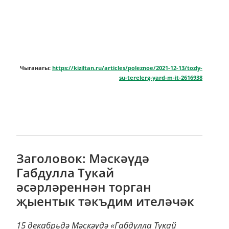
Чыганагы:
https://kiziltan.ru/articles/poleznoe/2021-12-13/tozly-
su-terelerg-yard-m-it-2616938
Заголовок: Мәскәүдә
Габдулла Тукай
әсәрләреннән торган
җыентык тәкъдим ителәчәк
15 декабрьдә Мәскәүдә «Габдулла Тукай