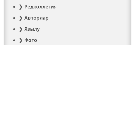
Редколлегия
Авторлар
Язылу
Фото
Видео
Реклама
Элемтә
Документлар
© 2015 - 2026. Мәйдан челтәр басмасы © ТАТМЕДИА..
Барлык хокуклар да якланган. Материалларны