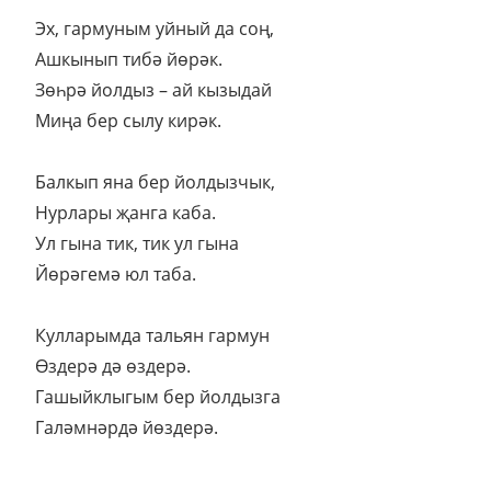
Эх, гармуным уйный да соң,
Ашкынып тибә йөрәк.
Зөһрә йолдыз – ай кызыдай
Миңа бер сылу кирәк.
Балкып яна бер йолдызчык,
Нурлары җанга каба.
Ул гына тик, тик ул гына
Йөрәгемә юл таба.
Кулларымда тальян гармун
Өздерә дә өздерә.
Гашыйклыгым бер йолдызга
Галәмнәрдә йөздерә.