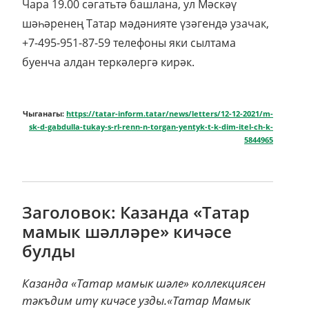
Чара 19.00 сәгатьтә башлана, ул Мәскәү
шәһәренең Татар мәдәнияте үзәгендә узачак,
+7-495-951-87-59 телефоны яки сылтама
буенча алдан теркәлергә кирәк.
Чыганагы:
https://tatar-inform.tatar/news/letters/12-12-2021/m-
sk-d-gabdulla-tukay-s-rl-renn-n-torgan-yentyk-t-k-dim-itel-ch-k-
5844965
Заголовок: Казанда «Татар
мамык шәлләре» кичәсе
булды
Казанда «Татар мамык шәле» коллекциясен
тәкъдим итү кичәсе узды.«Татар Мамык