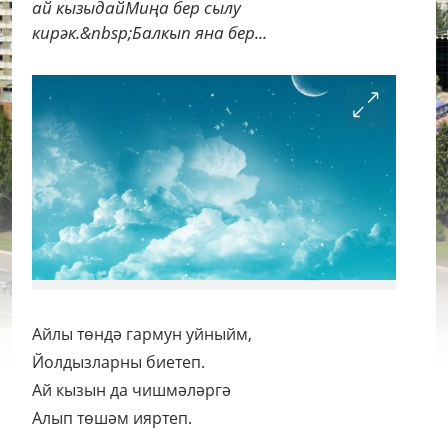
ай кызыдайМиңа бер сылу
кирәк.&nbsp;Балкып яна бер...
Айлы төндә гармун уйныйм,
Йолдызларны биетеп.
Ай кызын да чишмәләргә
Алып төшәм ияртеп.