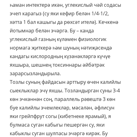
һаман интектерә икән, углекислый чәй содасы
эчеп карагыз (су яки кефир белән 1/4-1/2,
хәтта 1 бал кашыгы да рөхсәт ителә). Кечкенә
йотымнар белән эчәргә. Бу – канда
углекислый газның күләмен физиологик
нормага җиткерә һәм шуның нәтиҗәсендә
кандагы кислородның күзәнәкләргә күчүе
яхшыра, шешнең токсиннары әйбәтрәк
зарарсызландырыла.
Тозлы суның файдасын арттыру өчен калийлы
сыеклыклар эчү яхшы. Тозландырган суны 3-4
көн эчкәннән соң, параллель рәвештә 3 көн
буе калийлы эчемлекләр, мәсәлән, әфлисун
яки грейпфрут согы (кибетнеке ярамый), я
булмаса суган кабыгы пешергән су, яки
кабыклы суган шулпасы эчәргә кирәк. Бу