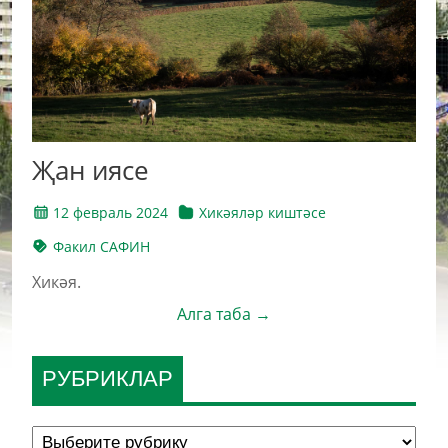
Җан иясе
12 февраль 2024
Хикәяләр киштәсе
Факил САФИН
Хикәя.
Алга таба →
РУБРИКЛАР