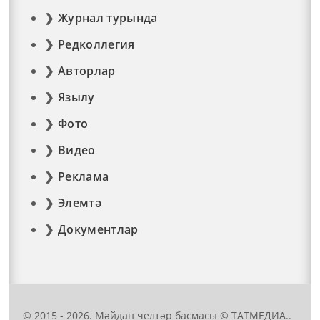
Журнал турында
Редколлегия
Авторлар
Язылу
Фото
Видео
Реклама
Элемтә
Документлар
© 2015 - 2026. Мәйдан челтәр басмасы © ТАТМЕДИА..