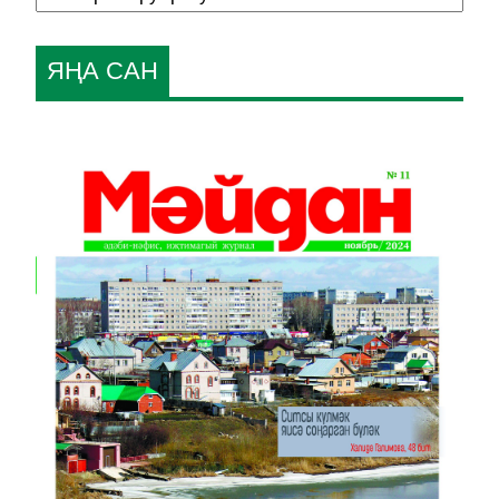
ЯҢА САН