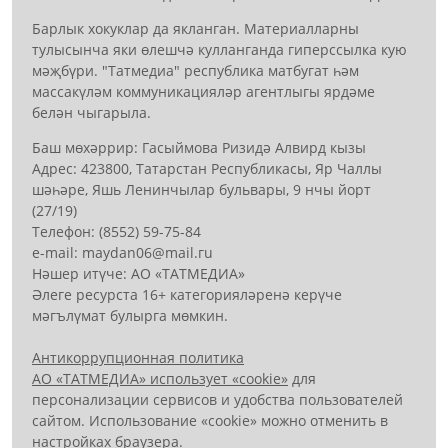
Барлык хокуклар да якланган. Материалларны
тулысынча яки өлешчә кулланганда гиперссылка кую
мәҗбүри. "Татмедиа" республика матбугат һәм
массакүләм коммуникацияләр агентлыгы ярдәме
белән чыгарыла.
Баш мөхәррир: Гасыймова Ризидә Алвирд кызы
Адрес: 423800, Татарстан Республикасы, Яр Чаллы
шәһәре, Яшь Ленинчылар бульвары, 9 нчы йорт
(27/19)
Телефон: (8552) 59-75-84
е-mail: mауdаn06@mail.гu
Нәшер итүче: АО «ТАТМЕДИА»
Әлеге ресурста 16+ категорияләренә керүче
мәгълүмат булырга мөмкин.
Антикоррупционная политика
АО «ТАТМЕДИА» использует «cookie»
для
персонализации сервисов и удобства пользователей
сайтом. Использование «cookie» можно отменить в
настройках браузера.