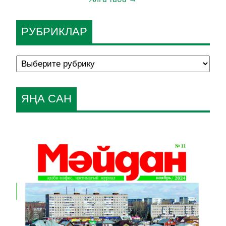
РУБРИКЛАР
ЯҢА САН