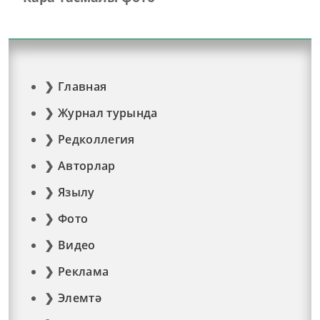
Главная
Журнал турында
Редколлегия
Авторлар
Язылу
Фото
Видео
Реклама
Элемтә