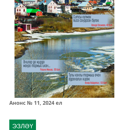
Анонс № 11, 2024 ел
ЭЗЛӘҮ