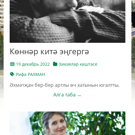
Көннәр китә эңгергә
19 декабрь 2022
Хикәяләр киштәсе
Рифә РАХМАН
Әхмәтҗан бер-бер артлы өч хатынын югалтты.
Алга таба →