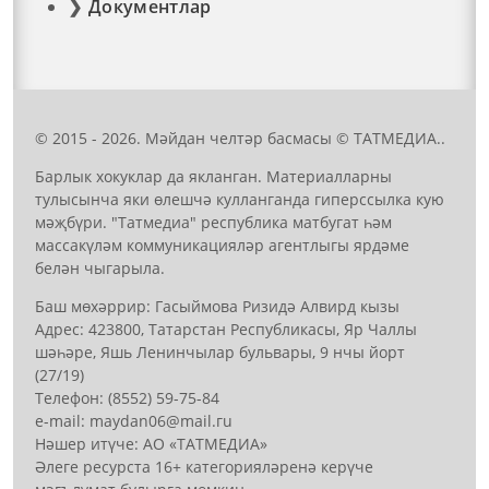
Документлар
© 2015 - 2026. Мәйдан челтәр басмасы © ТАТМЕДИА..
Барлык хокуклар да якланган. Материалларны
тулысынча яки өлешчә кулланганда гиперссылка кую
мәҗбүри. "Татмедиа" республика матбугат һәм
массакүләм коммуникацияләр агентлыгы ярдәме
белән чыгарыла.
Баш мөхәррир: Гасыймова Ризидә Алвирд кызы
Адрес: 423800, Татарстан Республикасы, Яр Чаллы
шәһәре, Яшь Ленинчылар бульвары, 9 нчы йорт
(27/19)
Телефон: (8552) 59-75-84
е-mail: mауdаn06@mail.гu
Нәшер итүче: АО «ТАТМЕДИА»
Әлеге ресурста 16+ категорияләренә керүче