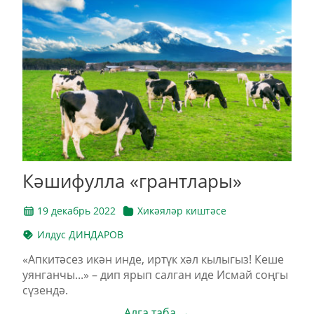
Кәшифулла «грантлары»
19 декабрь 2022
Хикәяләр киштәсе
Илдус ДИНДАРОВ
«Апкитәсез икән инде, иртүк хәл кылыгыз! Кеше
уянганчы...» – дип ярып салган иде Исмай соңгы
сүзендә.
Алга таба →