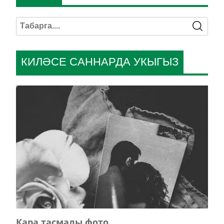
КИЛӘСЕ САННАРДА УКЫГЫЗ
Кара тасмалы фото