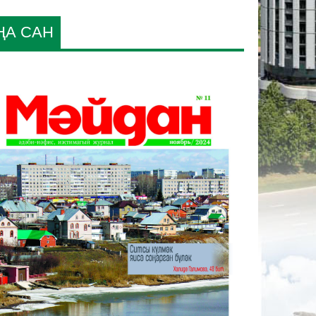
ҢА САН