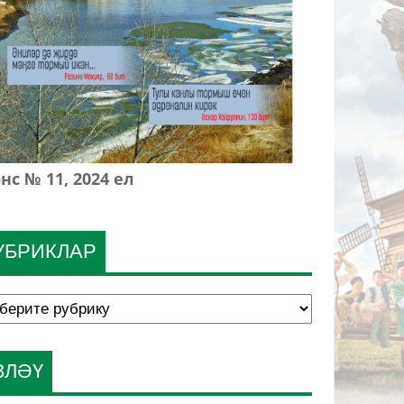
нс № 11, 2024 ел
УБРИКЛАР
ЗЛӘҮ