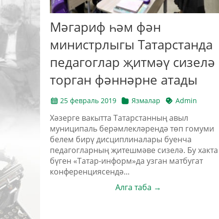
Мәгариф һәм фән
министрлыгы Татарстанда
педагоглар җитмәү сизелә
торган фәннәрне атады
25 февраль 2019
Язмалар
Admin
Хәзерге вакытта Татарстанның авыл
муниципаль берәмлекләрендә төп гомуми
белем бирү дисциплиналары буенча
педагогларның җитешмәве сизелә. Бу хакта
бүген «Татар-информ»да узган матбугат
конференциясендә...
Алга таба →