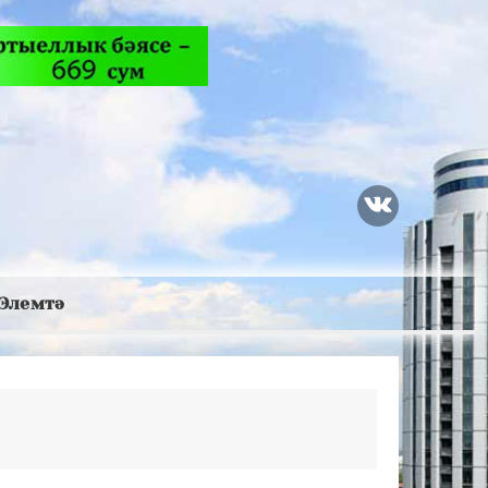
Элемтә