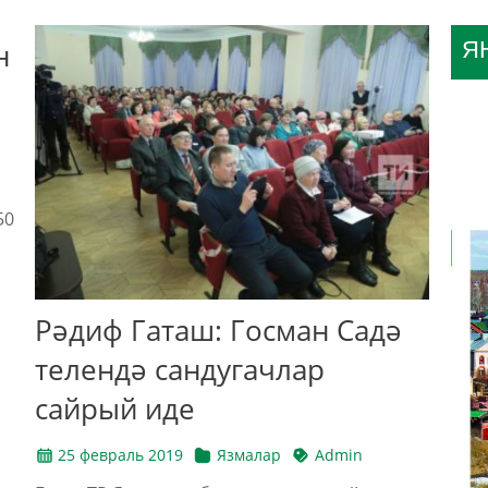
н
Я
50
Рәдиф Гаташ: Госман Садә
телендә сандугачлар
сайрый иде
25 февраль 2019
Язмалар
Admin