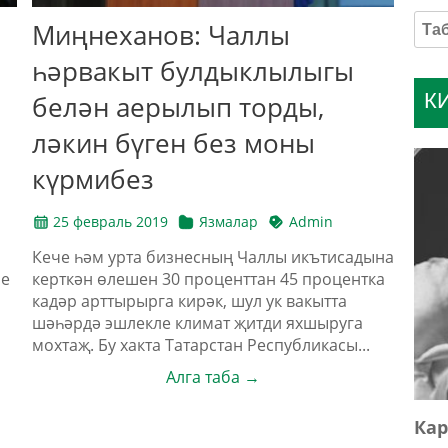
Миңнеханов: Чаллы
һәрвакыт булдыклылыгы
К
белән аерылып торды,
ләкин бүген без моны
күрмибез
25 февраль 2019
Язмалар
Admin
Кече һәм урта бизнесның Чаллы икътисадына
ре
керткән өлешен 30 проценттан 45 процентка
кадәр арттырырга кирәк, шул ук вакытта
шәһәрдә эшлекле климат җитди яхшыруга
мохтаҗ. Бу хакта Татарстан Республикасы...
Алга таба →
Кар