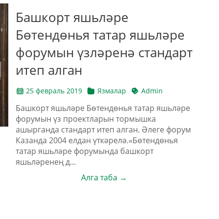
Башкорт яшьләре
Бөтендөнья татар яшьләре
форумын үзләренә стандарт
итеп алган
25 февраль 2019
Язмалар
Admin
Башкорт яшьләре Бөтендөнья татар яшьләре
форумын үз проектларын тормышка
ашырганда стандарт итеп алган. Әлеге форум
Казанда 2004 елдан үткәрелә.«Бөтендөнья
татар яшьләре форумында башкорт
яшьләренең д...
Алга таба →