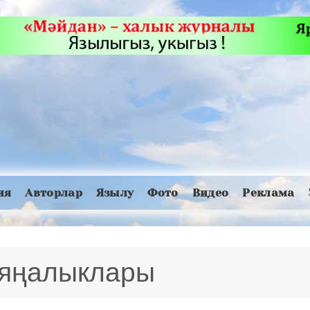
ия
Авторлар
Язылу
Фото
Видео
Реклама
 яңалыклары