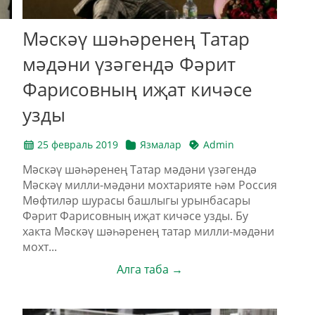
Мәскәү шәһәренең Татар
мәдәни үзәгендә Фәрит
Фарисовның иҗат кичәсе
узды
25 февраль 2019
Язмалар
Admin
Мәскәү шәһәренең Татар мәдәни үзәгендә
Мәскәү милли-мәдәни мохтарияте һәм Россия
Мөфтиләр шурасы башлыгы урынбасары
Фәрит Фарисовның иҗат кичәсе узды. Бу
хакта Мәскәү шәһәренең татар милли-мәдәни
мохт...
Алга таба →