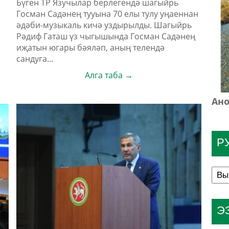
Бүген ТР Язучылар берлегендә шагыйрь
Госман Садәнең тууына 70 елы тулу уңаеннан
әдәби-музыкаль кичә уздырылды. Шагыйрь
Рәдиф Гаташ үз чыгышында Госман Садәнең
иҗатын югары бәяләп, аның телендә
сандуга...
Алга таба →
Ано
Р
Э