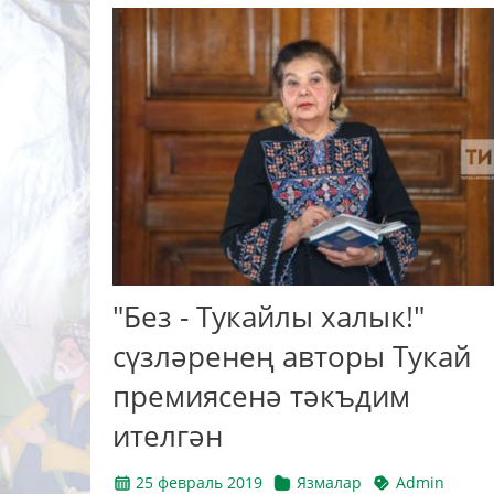
"Без - Тукайлы халык!"
сүзләренең авторы Тукай
премиясенә тәкъдим
ителгән
25 февраль 2019
Язмалар
Admin