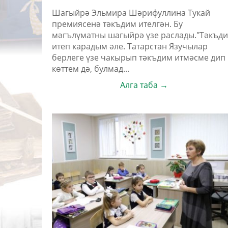
Шагыйрә Эльмира Шәрифуллина Тукай
премиясенә тәкъдим ителгән. Бу
мәгълүматны шагыйрә үзе раслады."Тәкъд
итеп карадым әле. Татарстан Язучылар
берлеге үзе чакырып тәкъдим итмәсме дип
көттем дә, булмад...
Алга таба →