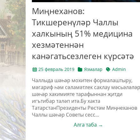
Миңнеханов:
Тикшеренүләр Чаллы
халкының 51% медицина
хезмәтеннән
канәгатьсезлеген күрсәтә
25 февраль 2019
Язмалар
Admin
Чаллыда шәһәр мохитен формалаштыру,
мәгариф һәм сәламәтлек саклау мәсьәләлә
шәһәр хакимияте тарафыннан җитди
игътибар таләп итә.Бу хакта
ТатарстанПрезиденты Рөстәм Миңнеханов
Чаллы шәһәр Советы сесс...
Алга таба →