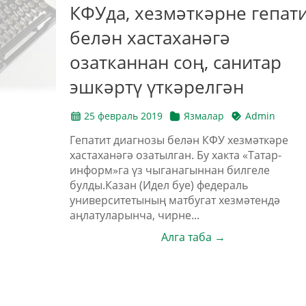
КФУда, хезмәткәрне гепат
белән хастаханәгә
озатканнан соң, санитар
эшкәртү үткәрелгән
25 февраль 2019
Язмалар
Admin
Гепатит диагнозы белән КФУ хезмәткәре
хастаханәгә озатылган. Бу хакта «Татар-
информ»га үз чыганагыннан билгеле
булды.Казан (Идел буе) федераль
университетының матбугат хезмәтендә
аңлатуларынча, чирне...
Алга таба →