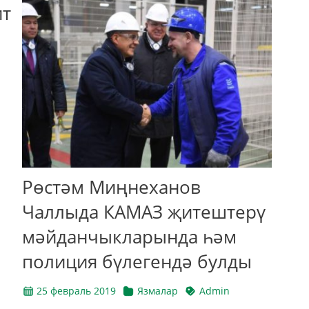
ит
Рөстәм Миңнеханов
Чаллыда КАМАЗ җитештерү
мәйданчыкларында һәм
полиция бүлегендә булды
25 февраль 2019
Язмалар
Admin