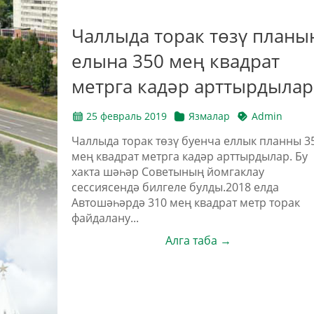
Чаллыда торак төзү планы
елына 350 мең квадрат
метрга кадәр арттырдылар
25 февраль 2019
Язмалар
Admin
Чаллыда торак төзү буенча еллык планны 3
мең квадрат метрга кадәр арттырдылар. Бу
хакта шәһәр Советының йомгаклау
сессиясендә билгеле булды.2018 елда
Автошәһәрдә 310 мең квадрат метр торак
файдалану...
Алга таба →