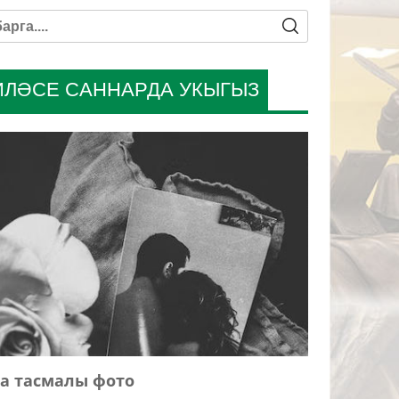
ИЛӘСЕ САННАРДА УКЫГЫЗ
а тасмалы фото