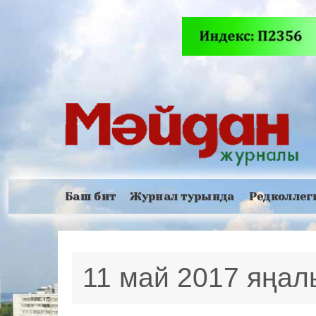
Баш бит
Журнал турында
Редколлег
11 май 2017 яңа