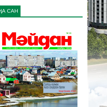
ҢА САН