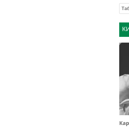
К
Кар