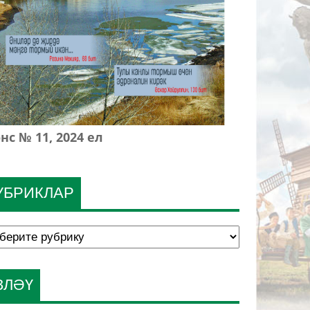
нс № 11, 2024 ел
УБРИКЛАР
ЗЛӘҮ