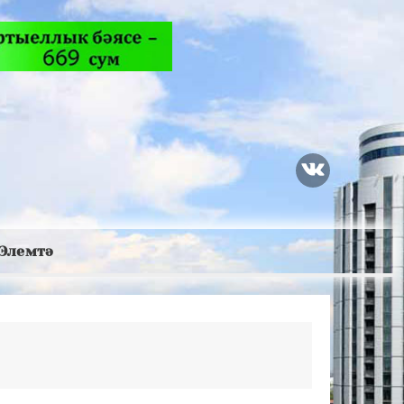
Элемтә