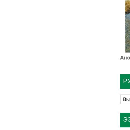
Ано
Р
Э