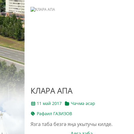
КЛАРА АПА
11 май 2017
Чәчмә әсәр
Рафаил ГАЗИЗОВ
Язга таба безгә яңа укытучы килде.
Алга таба →