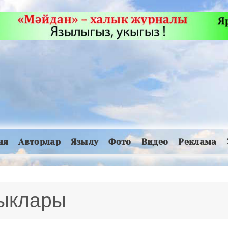
ия
Авторлар
Язылу
Фото
Видео
Реклама
лыклары