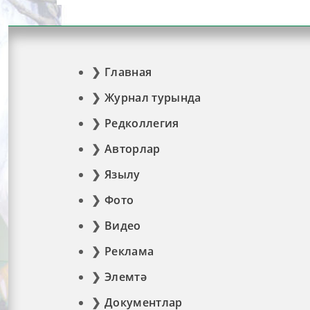
Главная
Журнал турында
Редколлегия
Авторлар
Язылу
Фото
Видео
Реклама
Элемтә
Документлар