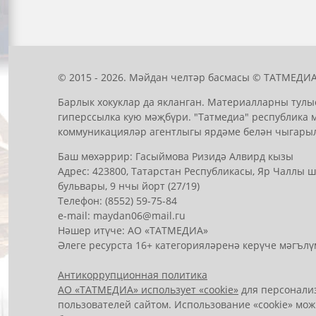
© 2015 - 2026. Мәйдан челтәр басмасы © ТАТМЕДИА
Барлык хокуклар да якланган. Материалларны тулы
гиперссылка кую мәҗбүри. "Татмедиа" республика 
коммуникацияләр агентлыгы ярдәме белән чыгары
Баш мөхәррир: Гасыймова Ризидә Алвирд кызы
Адрес: 423800, Татарстан Республикасы, Яр Чаллы
бульвары, 9 нчы йорт (27/19)
Телефон: (8552) 59-75-84
е-mail: mауdаn06@mail.гu
Нәшер итүче: АО «ТАТМЕДИА»
Әлеге ресурста 16+ категорияләренә керүче мәгълү
Антикоррупционная политика
АО «ТАТМЕДИА» использует «cookie»
для персонализ
пользователей сайтом. Использование «cookie» мож