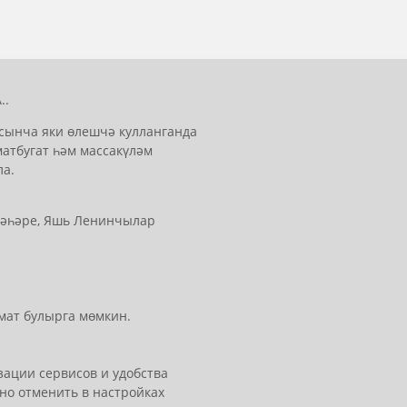
..
сынча яки өлешчә кулланганда
матбугат һәм массакүләм
ла.
 шәһәре, Яшь Ленинчылар
мат булырга мөмкин.
ации сервисов и удобства
но отменить в настройках