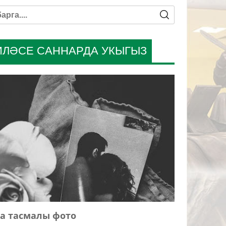
ИЛӘСЕ САННАРДА УКЫГЫЗ
а тасмалы фото