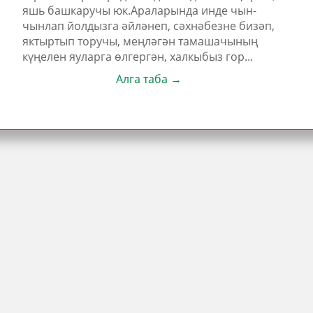
яшь башкаручы юк.Араларында инде чын-
чынлап йолдызга әйләнеп, сәхнәбезне бизәп,
яктыртып торучы, меңләгән тамашачының
күңелен яуларга өлгергән, халкыбыз гор...
Алга таба →