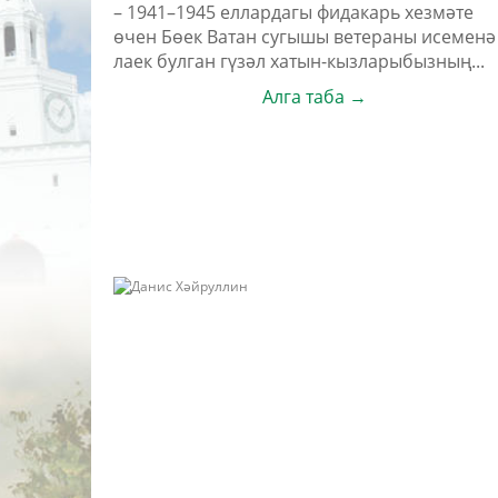
– 1941–1945 ел­лар­да­гы фидакарь хезмәте
өчен Бөек Ватан сугышы ветераны исеменә
лаек бул­ган гүзәл хатын-кызларыбызның...
Алга таба →