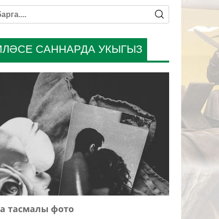
ИЛӘСЕ САННАРДА УКЫГЫЗ
а тасмалы фото