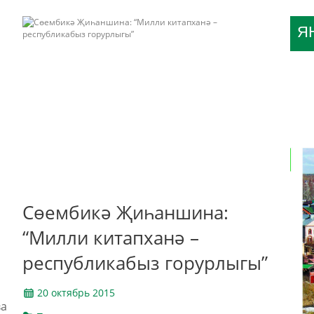
Я
Сөембикә Җиһаншина:
“Милли китапханә –
республикабыз горурлыгы”
20 октябрь 2015
ва