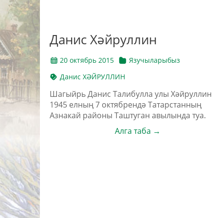
Данис Хәйруллин
20 октябрь 2015
Язучыларыбыз
Данис ХӘЙРУЛЛИН
Шагыйрь Данис Талибулла улы Хәйруллин
1945 елның 7 октябрендә Татарстанның
Азнакай районы Таштуган авылында туа.
Алга таба →