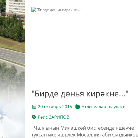
"Бирде дөнья кирәкне..."
20 октябрь 2015
Утлы еллар шәүләсе
Рәис ЗАРИПОВ
Чаллының Миләшкәй бистәсендә яшәүче
туксан ике яшьлек Мосаллия әби Ситдыйко