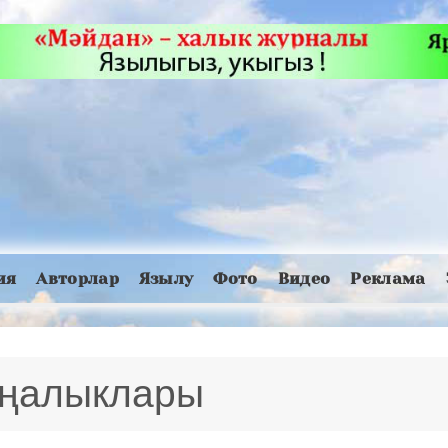
ия
Авторлар
Язылу
Фото
Видео
Реклама
яңалыклары