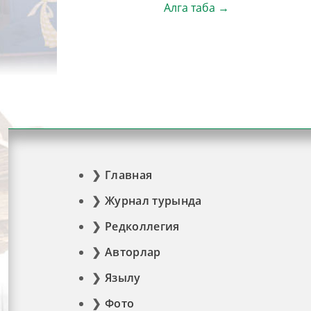
Алга таба →
Главная
Журнал турында
Редколлегия
Авторлар
Язылу
Фото