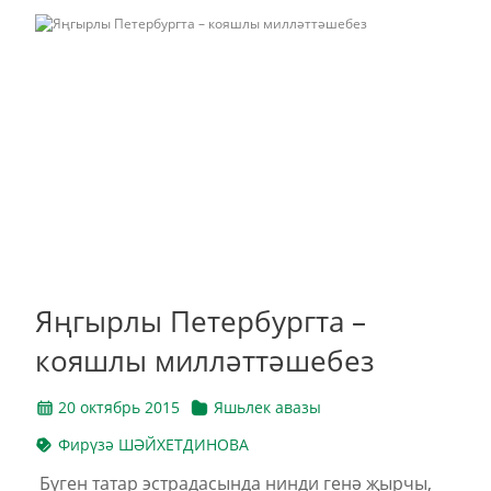
Яңгырлы Петербургта –
кояшлы милләттәшебез
20 октябрь 2015
Яшьлек авазы
Фирүзә ШӘЙХЕТДИНОВА
Бүген татар эстрадасында нинди генә җырчы,