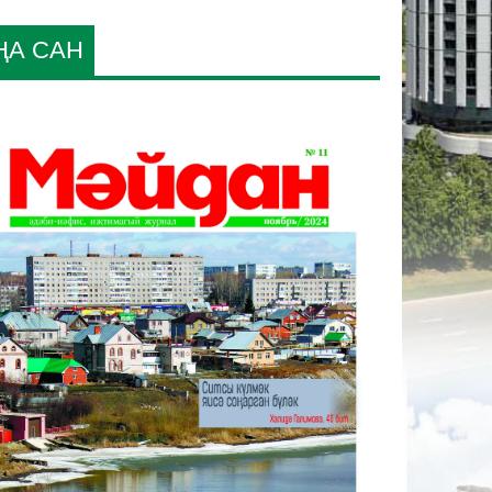
ҢА САН