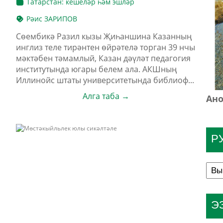
Татарстан: кешеләр һәм эшләр
Рәис ЗАРИПОВ
Сөембикә Разил кызы Җиһаншина Казанның
инглиз теле тирәнтен өйрәтелә торган 39 нчы
мәктәбен тәмамлый, Казан дәүләт педагогия
институтында югары белем ала. АКШның
Иллинойс штаты университетында библиоф...
Алга таба →
Ано
Р
Э