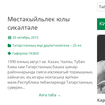
Мөстәкыйльлек юлы
К
сикәлтәле
20 октябрь 2015
Татарстанның яңа дәүләтчелегенә – 25 ел
Гафиулла ГАЗИЗ
1990 елның август ае. Казан, Чаллы, Түбән
Кама һәм Татарстанның башка шәһәр-
районнарында сәяси-иҗтимагый тормышның
кайнаган, иң югары ноктасына җиткән
мәле.Республика төбәкләрендә Татарстанның
суверен...
Алга таба →
Кар