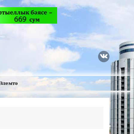
Элемтә