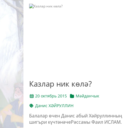
Казлар ник көлә?
20 октябрь 2015
Мәйданчык
Данис ХӘЙРУЛЛИН
Балалар өчен Данис абый Хәйруллинның
шигъри күчтәнәчеРәссамы Фаил ИСЛАМ.