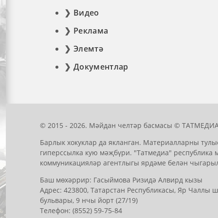
Видео
Реклама
Элемтә
Документлар
© 2015 - 2026. Мәйдан челтәр басмасы © ТАТМЕДИА
Барлык хокуклар да якланган. Материалларны тулы
гиперссылка кую мәҗбүри. "Татмедиа" республика 
коммуникацияләр агентлыгы ярдәме белән чыгары
Баш мөхәррир: Гасыймова Ризидә Алвирд кызы
Адрес: 423800, Татарстан Республикасы, Яр Чаллы
бульвары, 9 нчы йорт (27/19)
Телефон: (8552) 59-75-84