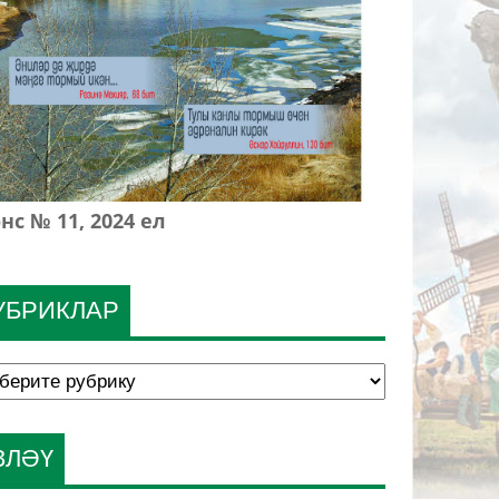
нс № 11, 2024 ел
УБРИКЛАР
ЗЛӘҮ