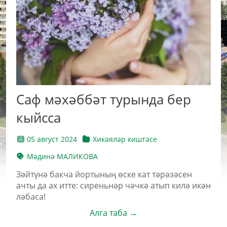
Саф мәхәббәт турында бер
кыйсса
05 август 2024
Хикәяләр киштәсе
Мәдинә МАЛИКОВА
Зәйтүнә бакча йортының өске кат тәрәзәсен
ачты да ах итте: сиреньнәр чәчкә атып килә икән
ләбаса!
Алга таба →