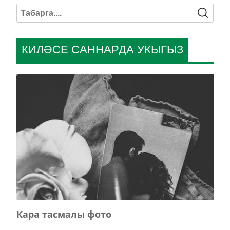
КИЛӘСЕ САННАРДА УКЫГЫЗ
Кара тасмалы фото