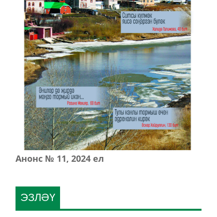
Анонс № 11, 2024 ел
ЭЗЛӘҮ