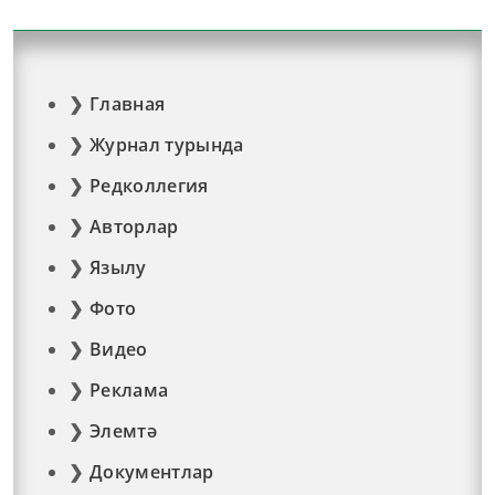
Главная
Журнал турында
Редколлегия
Авторлар
Язылу
Фото
Видео
Реклама
Элемтә
Документлар