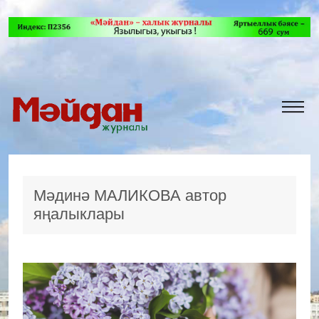
Мәдинә МАЛИКОВА автор
яңалыклары