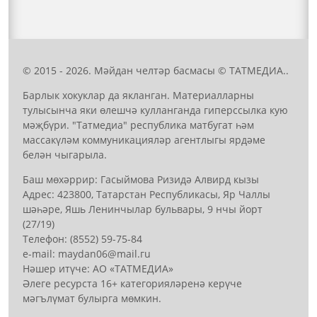
© 2015 - 2026. Мәйдан челтәр басмасы © ТАТМЕДИА..
Барлык хокуклар да якланган. Материалларны
тулысынча яки өлешчә кулланганда гиперссылка кую
мәҗбүри. "Татмедиа" республика матбугат һәм
массакүләм коммуникацияләр агентлыгы ярдәме
белән чыгарыла.
Баш мөхәррир: Гасыймова Ризидә Алвирд кызы
Адрес: 423800, Татарстан Республикасы, Яр Чаллы
шәһәре, Яшь Ленинчылар бульвары, 9 нчы йорт
(27/19)
Телефон: (8552) 59-75-84
е-mail: mауdаn06@mail.гu
Нәшер итүче: АО «ТАТМЕДИА»
Әлеге ресурста 16+ категорияләренә керүче
мәгълүмат булырга мөмкин.