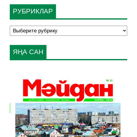
РУБРИКЛАР
ЯҢА САН