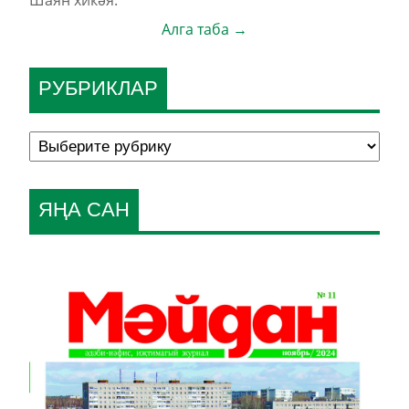
Шаян хикәя.
Алга таба →
РУБРИКЛАР
ЯҢА САН