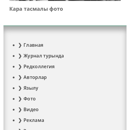
Кара тасмалы фото
Главная
Журнал турында
Редколлегия
Авторлар
Язылу
Фото
Видео
Реклама