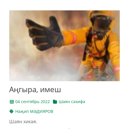
Аңгыра, имеш
04 сентябрь 2022
Шаян сәхифә
Нәҗип МӘДИЯРОВ
Шаян хикәя.