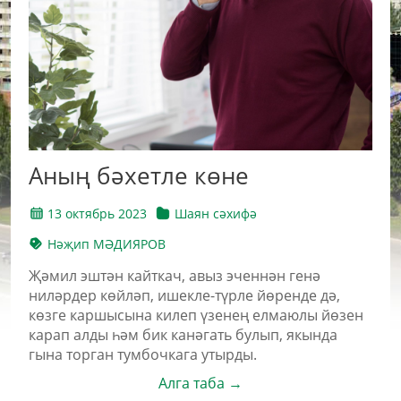
Аның бәхетле көне
13 октябрь 2023
Шаян сәхифә
Нәҗип МӘДИЯРОВ
Җәмил эштән кайткач, авыз эченнән генә
ниләрдер көйләп, ишекле-түрле йөренде дә,
көзге каршысына килеп үзенең елмаюлы йөзен
карап алды һәм бик канәгать булып, якында
гына торган тумбочкага утырды.
Алга таба →