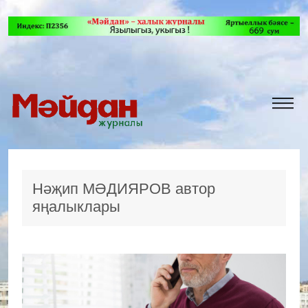
Нәҗип МӘДИЯРОВ автор
яңалыклары