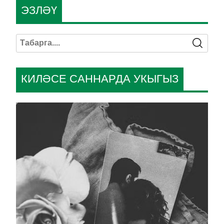
ЭЗЛӘҮ
КИЛӘСЕ САННАРДА УКЫГЫЗ