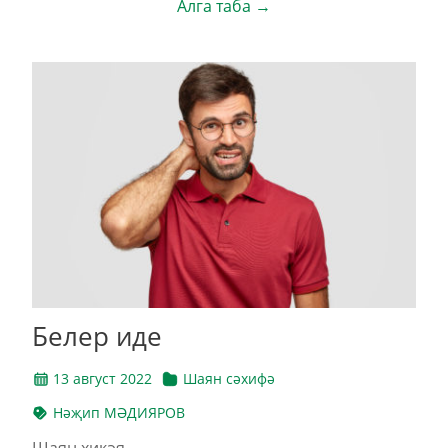
Алга таба →
Белер иде
13 август 2022
Шаян сәхифә
Нәҗип МӘДИЯРОВ