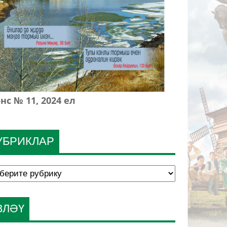
нс № 11, 2024 ел
УБРИКЛАР
ЗЛӘҮ