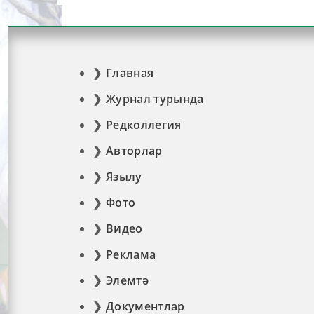
Главная
Журнал турында
Редколлегия
Авторлар
Язылу
Фото
Видео
Реклама
Элемтә
Документлар