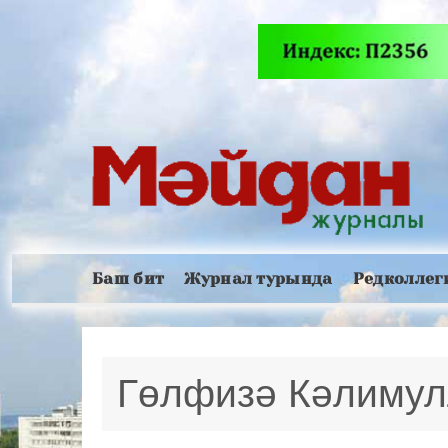
Баш бит
Журнал турында
Редколлег
Гөлфизә Кәлимул