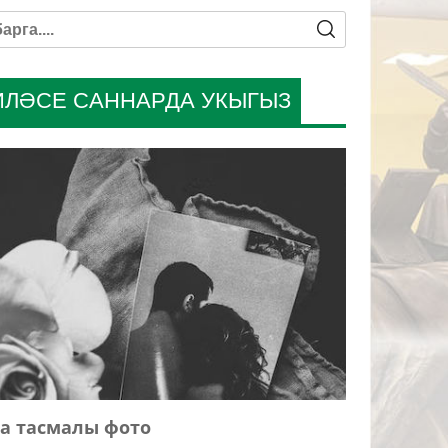
ИЛӘСЕ САННАРДА УКЫГЫЗ
а тасмалы фото