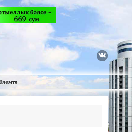
Элемтә