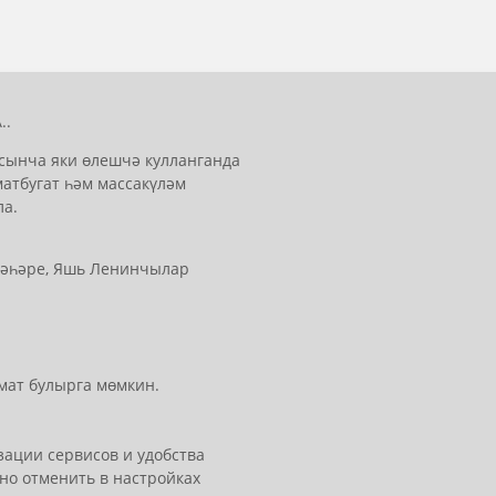
..
сынча яки өлешчә кулланганда
матбугат һәм массакүләм
ла.
 шәһәре, Яшь Ленинчылар
мат булырга мөмкин.
ации сервисов и удобства
но отменить в настройках