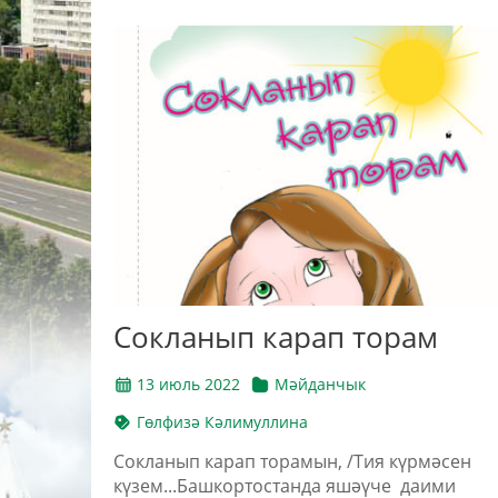
Сокланып карап торам
13 июль 2022
Мәйданчык
Гөлфизә Кәлимуллина
Сокланып карап торамын, /Тия күрмәсен
күзем...Башкортостанда яшәүче даими