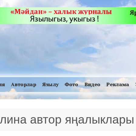
ия
Авторлар
Язылу
Фото
Видео
Реклама
лина автор яңалыклары