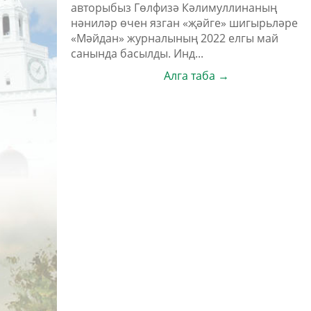
авторыбыз Гөлфизә Кәлимуллинаның
нәниләр өчен язган «җәйге» шигырьләре
«Мәйдан» журналының 2022 елгы май
санында басылды. Инд...
Алга таба →