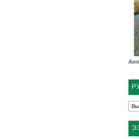
Ано
Р
Э