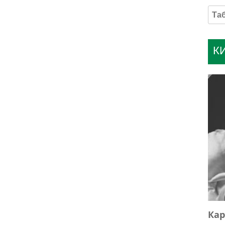
К
Кар