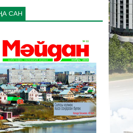
ҢА САН