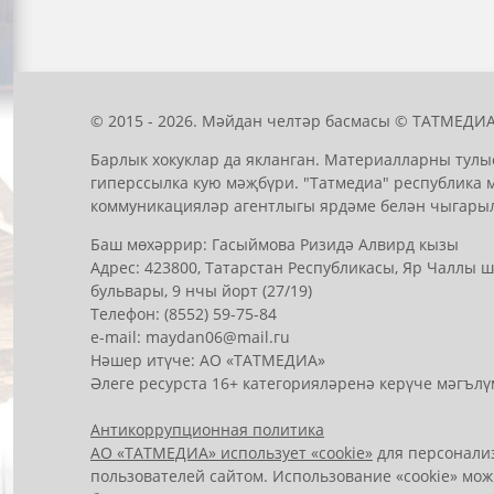
© 2015 - 2026. Мәйдан челтәр басмасы © ТАТМЕДИА
Барлык хокуклар да якланган. Материалларны тулы
гиперссылка кую мәҗбүри. "Татмедиа" республика 
коммуникацияләр агентлыгы ярдәме белән чыгары
Баш мөхәррир: Гасыймова Ризидә Алвирд кызы
Адрес: 423800, Татарстан Республикасы, Яр Чаллы
бульвары, 9 нчы йорт (27/19)
Телефон: (8552) 59-75-84
е-mail: mауdаn06@mail.гu
Нәшер итүче: АО «ТАТМЕДИА»
Әлеге ресурста 16+ категорияләренә керүче мәгълү
Антикоррупционная политика
АО «ТАТМЕДИА» использует «cookie»
для персонализ
пользователей сайтом. Использование «cookie» мож