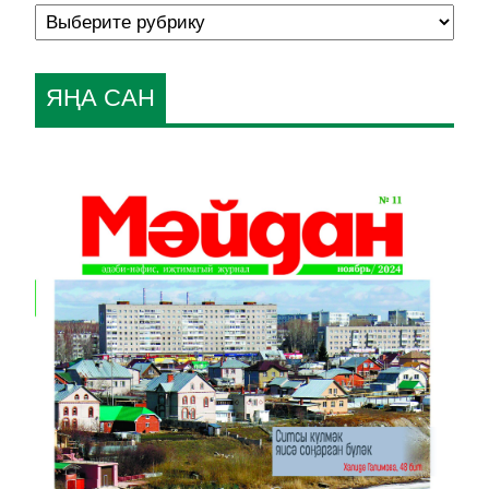
ЯҢА САН