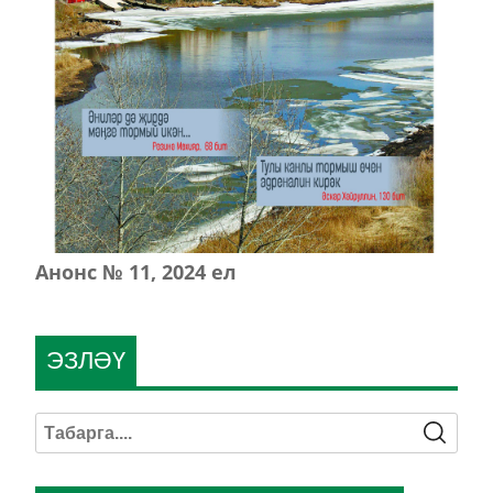
Анонс № 11, 2024 ел
ЭЗЛӘҮ