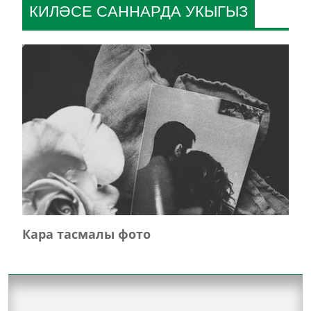
КИЛӘСЕ САННАРДА УКЫГЫЗ
Кара тасмалы фото