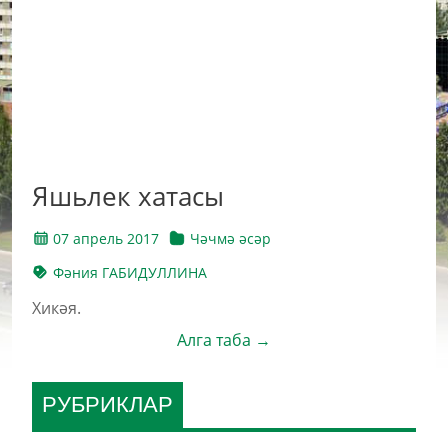
Яшьлек хатасы
07 апрель 2017
Чәчмә әсәр
Фәния ГАБИДУЛЛИНА
Хикәя.
Алга таба →
РУБРИКЛАР