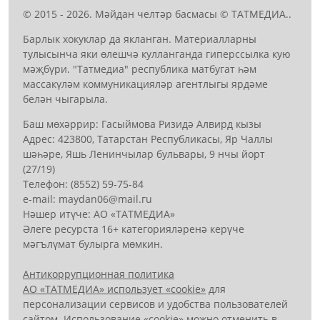
© 2015 - 2026. Мәйдан челтәр басмасы © ТАТМЕДИА..
Барлык хокуклар да якланган. Материалларны
тулысынча яки өлешчә кулланганда гиперссылка кую
мәҗбүри. "Татмедиа" республика матбугат һәм
массакүләм коммуникацияләр агентлыгы ярдәме
белән чыгарыла.
Баш мөхәррир: Гасыймова Ризидә Алвирд кызы
Адрес: 423800, Татарстан Республикасы, Яр Чаллы
шәһәре, Яшь Ленинчылар бульвары, 9 нчы йорт
(27/19)
Телефон: (8552) 59-75-84
е-mail: mауdаn06@mail.гu
Нәшер итүче: АО «ТАТМЕДИА»
Әлеге ресурста 16+ категорияләренә керүче
мәгълүмат булырга мөмкин.
Антикоррупционная политика
АО «ТАТМЕДИА» использует «cookie»
для
персонализации сервисов и удобства пользователей
сайтом. Использование «cookie» можно отменить в