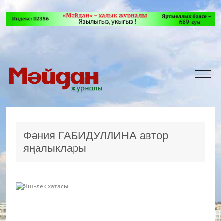
Фәния ГАБИДУЛЛИНА автор
яңалыклары