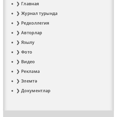
Главная
Журнал турында
Редколлегия
Авторлар
Язылу
Фото
Видео
Реклама
Элемтә
Документлар