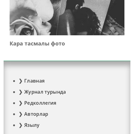
Кара тасмалы фото
Главная
Журнал турында
Редколлегия
Авторлар
Язылу