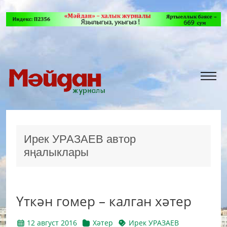
Ирек УРАЗАЕВ автор
яңалыклары
Үткән гомер – калган хәтер
12 август 2016
Хәтер
Ирек УРАЗАЕВ