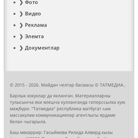
Фото
Видео
Реклама
Элемтә
Документлар
© 2015 - 2026. Мәйдан челтәр басмасы © ТАТМЕДИА..
Барлык хокуклар да якланган. Материалларны
тулысынча яки өлешчә кулланганда гиперссылка кую
мәҗбүри. "Татмедиа" республика матбугат һәм
массакүләм коммуникацияләр агентлыгы ярдәме
белән чыгарыла.
Баш мөхәррир: Гасыймова Ризидә Алвирд кызы