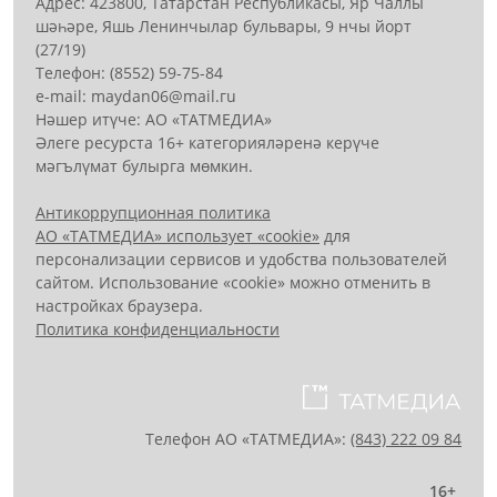
Адрес: 423800, Татарстан Республикасы, Яр Чаллы
шәһәре, Яшь Ленинчылар бульвары, 9 нчы йорт
(27/19)
Телефон: (8552) 59-75-84
е-mail: mауdаn06@mail.гu
Нәшер итүче: АО «ТАТМЕДИА»
Әлеге ресурста 16+ категорияләренә керүче
мәгълүмат булырга мөмкин.
Антикоррупционная политика
АО «ТАТМЕДИА» использует «cookie»
для
персонализации сервисов и удобства пользователей
сайтом. Использование «cookie» можно отменить в
настройках браузера.
Политика конфиденциальности
Телефон АО «ТАТМЕДИА»:
(843) 222 09 84
16+