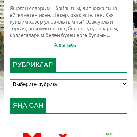
Яшәгән елларым – байлыгым, дип юкка гына
әйтелмәгән икән.Шөкер, озак яшәлгән. Кая
куйыйм хәзер ул байлыгымны? Озак уйлый
торгач, аны мин сезнең белән – укучыларым,
коллегаларым белән бүлешергә булдым....
Алга таба →
РУБРИКЛАР
ЯҢА САН