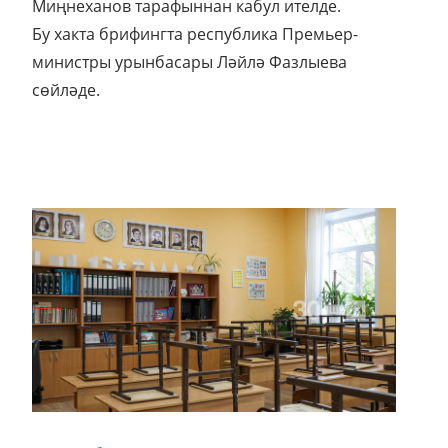
Миңнеханов тарафыннан кабул ителде.
Бу хакта брифингта республика Премьер-
министры урынбасары Ләйлә Фазлыева
сөйләде.