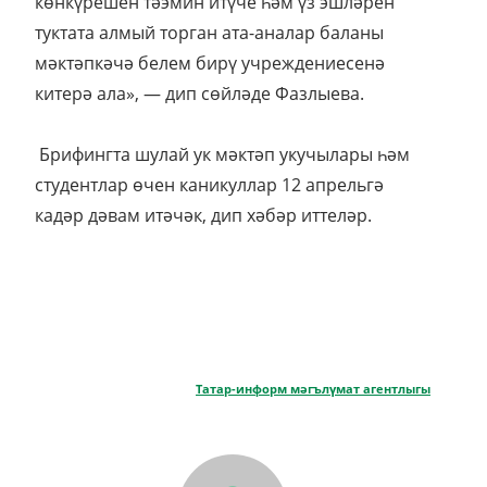
көнкүрешен тәэмин итүче һәм үз эшләрен
туктата алмый торган ата-аналар баланы
мәктәпкәчә белем бирү учреждениесенә
китерә ала», — дип сөйләде Фазлыева.
Брифингта шулай ук мәктәп укучылары һәм
студентлар өчен каникуллар 12 апрельгә
кадәр дәвам итәчәк, дип хәбәр иттеләр.
Татар-информ мәгълүмат агентлыгы