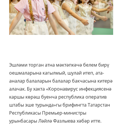
Эшләми торган атна мәктәпкәчә белем бирү
оешмаларына кагылмый, шулай итеп, ата-
аналар балаларын балалар бакчасына китерә
алачак. Бу хакта «Коронавирус инфекциясенә
каршы көрәш буенча республика оператив
штабы эше турында»гы брифингта Татарстан
Республикасы Премьер-министры
урынбасары Ләйлә Фазлыева хәбәр итте.