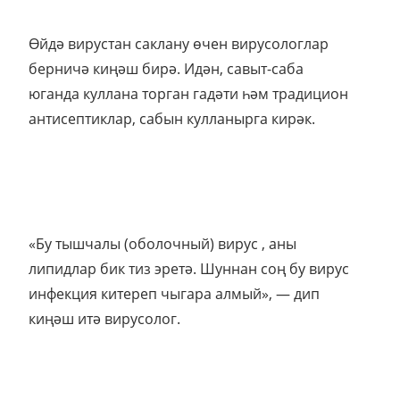
Өйдә вирустан саклану өчен вирусологлар
берничә киңәш бирә. Идән, савыт-саба
юганда куллана торган гадәти һәм традицион
антисептиклар, сабын кулланырга кирәк.
«Бу тышчалы (оболочный) вирус , аны
липидлар бик тиз эретә. Шуннан соң бу вирус
инфекция китереп чыгара алмый», — дип
киңәш итә вирусолог.