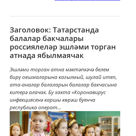
Заголовок: Татарстанда
балалар бакчалары
россиялеләр эшләми торган
атнада ябылмаячак
Эшләми торган атна мәктәпкәчә белем
бирү оешмаларына кагылмый, шулай итеп,
ата-аналар балаларын балалар бакчасына
китерә алачак. Бу хакта «Коронавирус
инфекциясенә каршы көрәш буенча
республика операт...