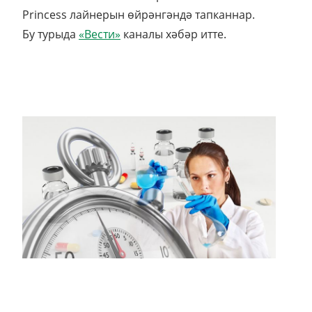
Princess лайнерын өйрәнгәндә тапканнар.
Бу турыда
«Вести»
каналы хәбәр итте.