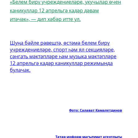
«Белем бирү учреждениеләре, укучылар өчен
каникуллар 12 апрельгә кадәр дәвам
итәчәк», — дип хәбәр итте ул.
Шуңа бәйле рәвештә, өстәмә белем бирү
учреждениеләре, спорт һәм ял секцияләре,
сәнгать мәктәпләре һәм музыка мәктәпләре
12 апрельгә кадәр каникуллар режимында
булачак.
Фото: Салават Камалетдинов
Татар-информ мәгълүмат агентлыгы