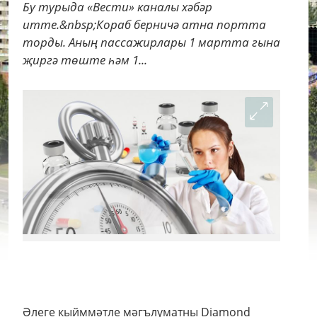
Бу турыда «Вести» каналы хәбәр
итте.&nbsp;Кораб берничә атна портта
торды. Аның пассажирлары 1 мартта гына
җиргә төште һәм 1...
Әлеге кыйммәтле мәгълүматны Diamond