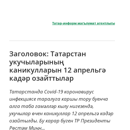
Татар-информ мәгълүмат агентлыгы
Заголовок: Татарстан
укучыларының
каникулларын 12 апрельгә
кадәр озайттылар
Татарстанда Соvid-19 коронавирус
инфекциясе таралуга каршы тору буенча
алга таба гамәлләр кылу нигезендә,
укучылар өчен каникуллар 12 апрельгә кадәр
озайтылды. Бу карар бүген ТР Президенты
Рөстәм Миңн...