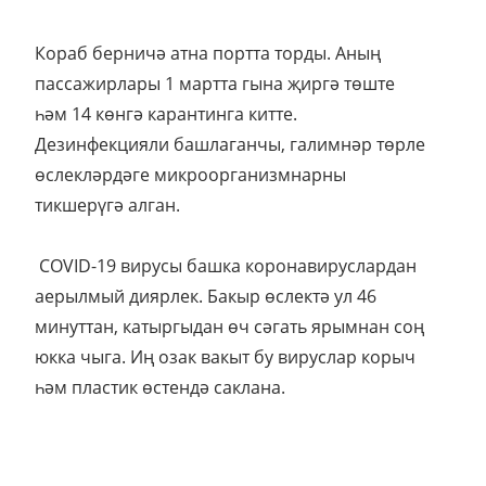
Кораб берничә атна портта торды. Аның
пассажирлары 1 мартта гына җиргә төште
һәм 14 көнгә карантинга китте.
Дезинфекцияли башлаганчы, галимнәр төрле
өслекләрдәге микроорганизмнарны
тикшерүгә алган.
COVID-19 вирусы башка коронавируслардан
аерылмый диярлек. Бакыр өслектә ул 46
минуттан, катыргыдан өч сәгать ярымнан соң
юкка чыга. Иң озак вакыт бу вируслар корыч
һәм пластик өстендә саклана.