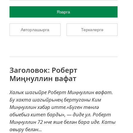
Язарга
Авторлашырга
Теркәлергә
Заголовок: Роберт
Миңнуллин вафат
Халык шагыйре Роберт Миңнуллин вафат.
Бу хакта шагыйрьнең бертуганы Ким
Миңнуллин хәбәр итте.«Бүген төнлә
абыебыз китеп барды», — диде ул. Роберт
Миңнуллин 72 нче яше белән бара иде. Каты
авыру белән...