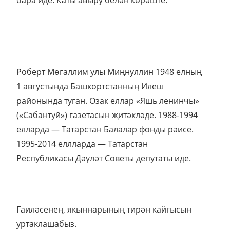
бара иде. Каты авыру белән көрәште.
Роберт Мөгаллим улы Миңнуллин 1948 елның
1 августында Башкортстанның Илеш
районында туган. Озак еллар «Яшь ленинчы»
(«Сабантуй») газетасын җитәкләде. 1988-1994
елларда — Татарстан Балалар фонды рәисе.
1995-2014 еллларда — Татарстан
Республикасы Дәүләт Советы депутаты иде.
Гаиләсенең, якыннарының тирән кайгысын
уртаклашабыз.