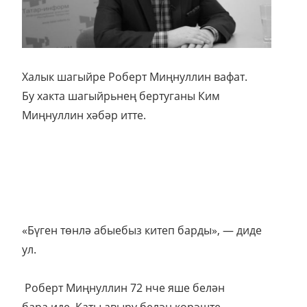
Халык шагыйре Роберт Миңнуллин вафат.
Бу хакта шагыйрьнең бертуганы Ким
Миңнуллин хәбәр итте.
«Бүген төнлә абыебыз китеп барды», — диде
ул.
Роберт Миңнуллин 72 нче яше белән