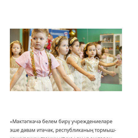
«Мәктәпкәчә белем бирү учреждениеләре
эше дәвам итәчәк, республиканың тормыш-