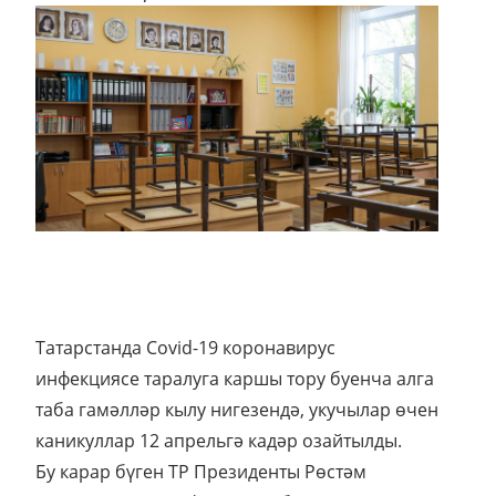
Татарстанда Соvid-19 коронавирус
инфекциясе таралуга каршы тору буенча алга
таба гамәлләр кылу нигезендә, укучылар өчен
каникуллар 12 апрельгә кадәр озайтылды.
Бу карар бүген ТР Президенты Рөстәм