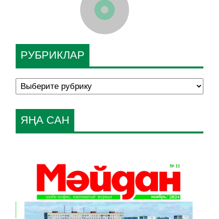
РУБРИКЛАР
ЯҢА САН