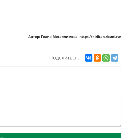
Автор: Гөлия Мөгаллимова, https://kiziltan.rbsmi.ru/
Поделиться: