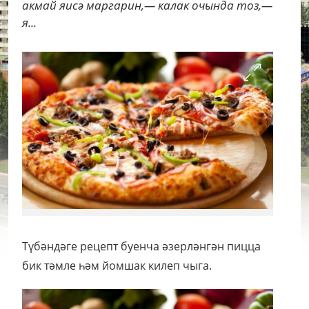
акмай яисә маргарин,— калак очында тоз,—
я...
Т
үбәндәге рецепт буенча әзерләнгән пицца
бик тәмле һәм йомшак килеп чыга.