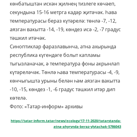
көнбатыштан искән җилнең тизлеге көчәеп,
секундына 15-16 метрга кадәр җитәчәк. Һава
температурасы бераз күтәрелә: төнлә -7, -12,
аязган вакытта -14, -19, көндез исә -2, -7 градус
тәшкил итәчәк.
Синоптиклар фаразлавынча, атна ахырында
республика күгендәге болыт капламы
тыгызланачак, ә температура фоны акрынлап
күтәреләчәк. Төнлә һава температурасы -4, -9,
көнчыгышта урыны белән һәм аязган вакытта
-10, -15, көндез -1, -6 градус тәшкил итәр дип
көтелә.
Фото: «Татар-информ» архивы
https://tatar-inform.tatar/news/ecology/17-11-2020/tatarstanda-
atna-ahyrynda-beraz-ylytachak-5786043