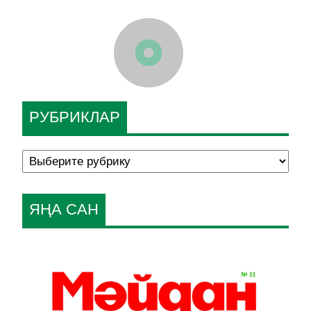
РУБРИКЛАР
ЯҢА САН