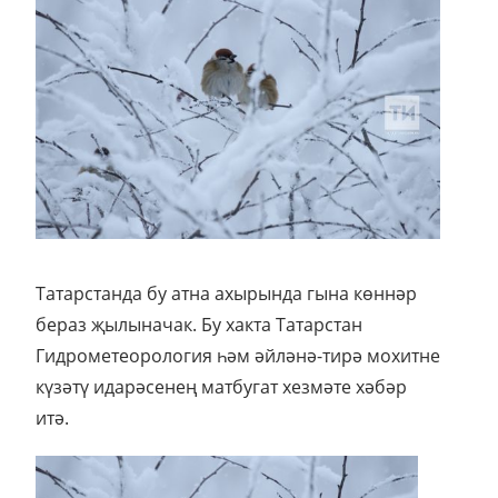
Татарстанда бу атна ахырында гына көннәр
бераз җылыначак. Бу хакта Татарстан
Гидрометеорология һәм әйләнә-тирә мохитне
күзәтү идарәсенең матбугат хезмәте хәбәр
итә.