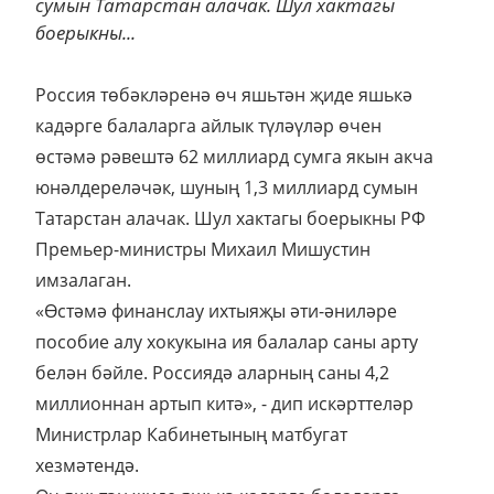
сумын Татарстан алачак. Шул хактагы
боерыкны...
Россия төбәкләренә өч яшьтән җиде яшькә
кадәрге балаларга айлык түләүләр өчен
өстәмә рәвештә 62 миллиард сумга якын акча
юнәлдереләчәк, шуның 1,3 миллиард сумын
Татарстан алачак. Шул хактагы боерыкны РФ
Премьер-министры Михаил Мишустин
имзалаган.
«Өстәмә финанслау ихтыяҗы әти-әниләре
пособие алу хокукына ия балалар саны арту
белән бәйле. Россиядә аларның саны 4,2
миллионнан артып китә», - дип искәрттеләр
Министрлар Кабинетының матбугат
хезмәтендә.