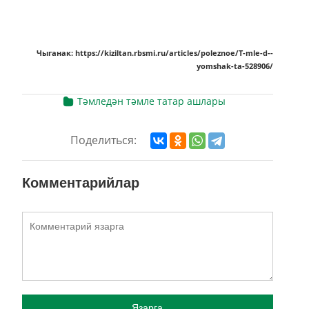
Чыганак: https://kiziltan.rbsmi.ru/articles/poleznoe/T-mle-d--
yomshak-ta-528906/
Тәмледән тәмле татар ашлары
Поделиться:
Комментарийлар
Язарга