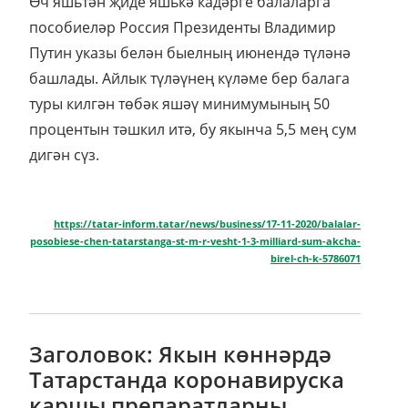
Өч яшьтән җиде яшькә кадәрге балаларга
пособиеләр Россия Президенты Владимир
Путин указы белән быелның июнендә түләнә
башлады. Айлык түләүнең күләме бер балага
туры килгән төбәк яшәү минимумының 50
процентын тәшкил итә, бу якынча 5,5 мең сум
дигән сүз.
https://tatar-inform.tatar/news/business/17-11-2020/balalar-
posobiese-chen-tatarstanga-st-m-r-vesht-1-3-milliard-sum-akcha-
birel-ch-k-5786071
Заголовок: Якын көннәрдә
Татарстанда коронавируска
каршы препаратларны