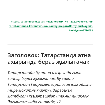
https://tatar-inform.tatar/news/health/17-11-2020/yakyn-k-nn-
rd-tatarstanda-koronaviruska-karshy-preparatlarny-bushlay-bir-
bashlyylar-5786052
Заголовок: Татарстанда атна
ахырында бераз җылытачак
Татарстанда бу атна ахырында гына
көннәр бераз җылыначак. Бу хакта
Татарстан Гидрометеорология һәм әйләнә-
тирә мохитне күзәтү идарәсенең
матбугат хезмәте хәбәр итә.Антициклон
йогынтысында сишәмбе, 17...