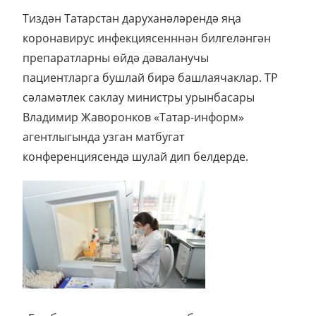
Тиздән Татарстан даруханәләрендә яңа
коронавирус инфекциясенннән билгеләнгән
препаратларны өйдә дәваланучы
пациентларга бушлай бирә башлаячаклар. ТР
сәламәтлек саклау министры урынбасары
Владимир Жаворонков «Татар-информ»
агентлыгында узган матбугат
конференциясендә шулай дип белдерде.