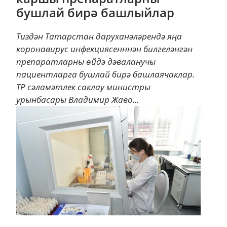
бушлай бирә башлыйлар
Тиздән Татарстан даруханәләрендә яңа
коронавирус инфекциясенннән билгеләнгән
препаратларны өйдә дәваланучы
пациентларга бушлай бирә башлаячаклар.
ТР сәламәтлек саклау министры
урынбасары Владимир Жаво...