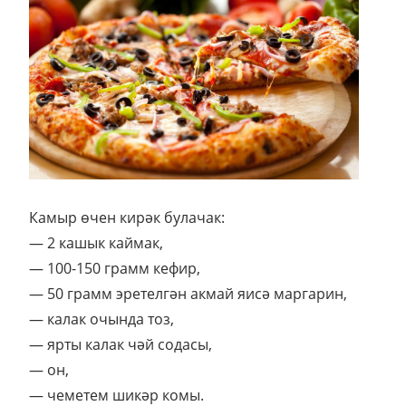
Камыр өчен кирәк булачак:
— 2 кашык каймак,
— 100-150 грамм кефир,
— 50 грамм эретелгән акмай яисә маргарин,
— калак очында тоз,
— ярты калак чәй содасы,
— он,
— чеметем шикәр комы.