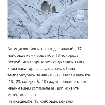
Антициклон йогынтысында сишәмбе, 17
ноябрьдә һәм чәршәмбе, 18 ноябрьдә
республика территориясендә салкын һәм
коры һава торышы сакланачак. Һава
температурасы төнлә -10, -17, аязган вакытта
-18, -23, көндез -5, -10 градус тәшкил итәчәк.
Явым-төшем ихтималы аз, дип искәртә
метеорологлар.
Пәнҗешәмбе, 19 ноябрьдә, көньяк-