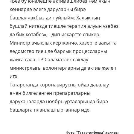
«Без бу юнәлештә актив эшлибез һәм якын
көннәрдә әлеге даруларны бирә
башлаячакбыз дип уйлыйм. Халыкның
бушлай нигездә тиешле терапия алуын үзебез
дә бик көтәбез», - дип искәртте спикер.
Министр ачыклык керткәнчә, хәзерге вакытта
ведомство тиешле барлык процессларны
җайга сала. ТР Сәламәтлек саклау
министрлыгы волонтерларны да актив җәлеп
итә.
Татарстанда коронавирусны өйдә дәвалау
өчен билгеләнгән препаратларны
даруханәләрдә ноябрь урталарында бирә
башларга планлаштырганнар иде.
Фото: "Татар-информ" архивы