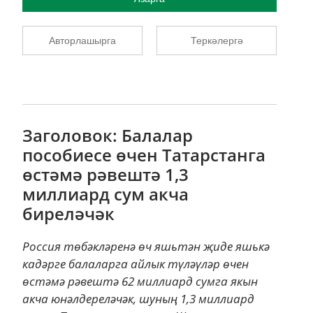
Авторлашырга
Теркәлергә
Заголовок: Балалар
пособиесе өчен Татарстанга
өстәмә рәвештә 1,3
миллиард сум акча
биреләчәк
Россия төбәкләренә өч яшьтән җиде яшькә
кадәрге балаларга айлык түләүләр өчен
өстәмә рәвештә 62 миллиард сумга якын
акча юнәлдереләчәк, шуның 1,3 миллиард