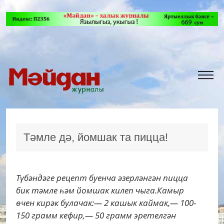
Тәмле дә, йомшак та пицца!
Түбәндәге рецепт буенча әзерләнгән пицца
бик тәмле һәм йомшак килеп чыга.Камыр
өчен кирәк булачак:— 2 кашык каймак,— 100-
150 грамм кефир,— 50 грамм эретелгән