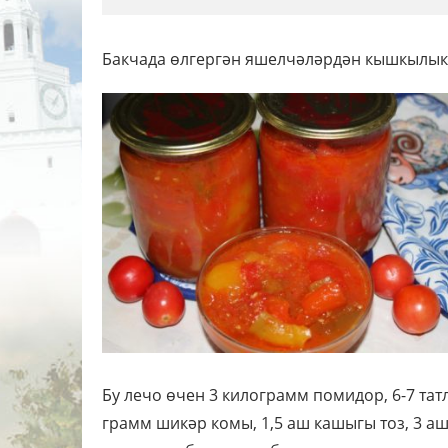
Бакчада өлгергән яшелчәләрдән кышкылык
Бу лечо өчен 3 килограмм помидор, 6-7 татл
грамм шикәр комы, 1,5 аш кашыгы тоз, 3 а