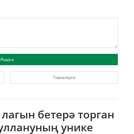
Язарга
Теркәлергә
 лагын бетерә торган
уллануның унике