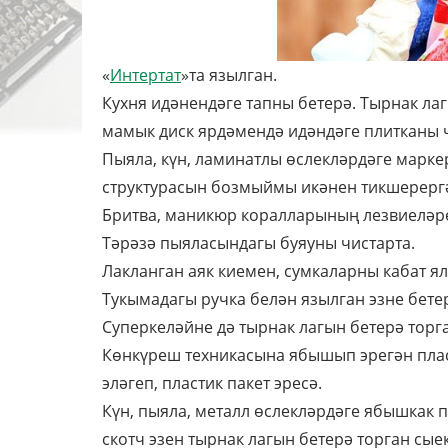
«
Интертат
»та язылган.
Кухня идәнендәге тапны бетерә. Тырнак ла
мамык диск ярдәмендә идәндәге плитканы 
Пыяла, күн, ламинатлы өслекләрдәге марке
структурасын бозмыймы икәнен тикшерерг
Бритва, маникюр коралларының лезвиеләр
Тәрәзә пыяласындагы буяуны чистарта.
Лакланган аяк киемен, сумкаларны кабат ял
Тукымадагы ручка белән язылган эзне бете
Суперкеләйне дә тырнак лагын бетерә торга
Көнкүреш техникасына ябышып эрегән плас
эләгеп, пластик пакет эресә.
Күн, пыяла, металл өслекләрдәге ябышкак п
скотч эзен тырнак лагын бетерә торган сы