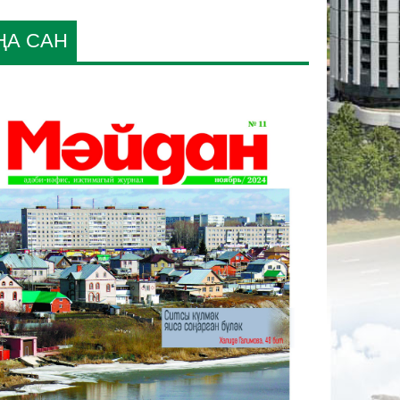
ҢА САН