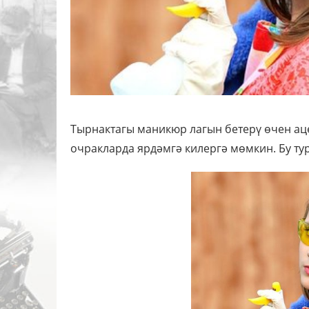
Тырнактагы маникюр лагын бетерү өчен аце
очракларда ярдәмгә килергә мөмкин. Бу т