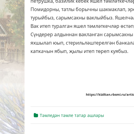
петрушка, базилик кебек яшел тәмләткечләр
Помидорны, татлы борычны шакмаклап, эр
турыйбыз, сарымсакны ваклыйбыз. Яшелчәл
Вак итеп туралган яшел тәмләткечләр өстәп
Сүндерер алдыннан вакланган сарымсакны 
яхшылап юып, стерильләштерелгән банкала
капкачын ябып, җылы итеп төреп куябыз.
https://kiziltan.rbsmi.ru/a
Тәмледән тәмле татар ашлары