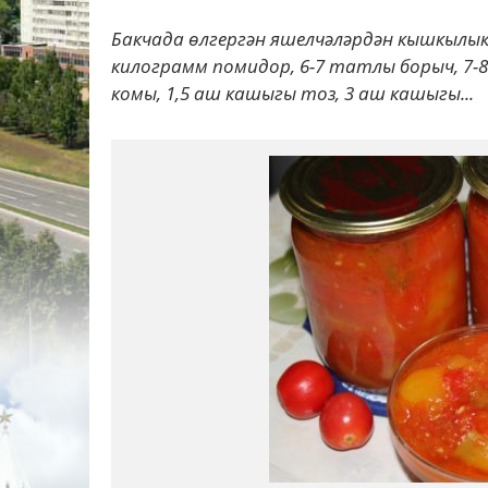
Бакчада өлгергән яшелчәләрдән кышкылыкк
килограмм помидор, 6-7 татлы борыч, 7-8
комы, 1,5 аш кашыгы тоз, 3 аш кашыгы...