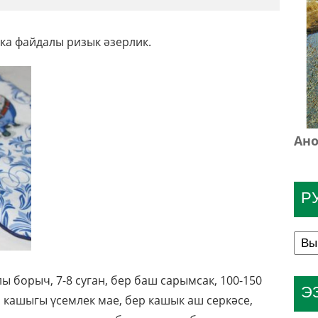
ка файдалы ризык әзерлик.
Ано
Р
ы борыч, 7-8 суган, бер баш сарымсак, 100-150
Э
ш кашыгы үсемлек мае, бер кашык аш серкәсе,