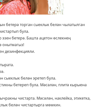
гын бетерә торган сыеклык белән чылатылган
чистартып була.
р эзен бетерә. Башта ацетон өслекнең
ә онытмагыз!
ен дезинфекцияли.
тырата.
рә.
н сыеклык белән эретеп була.
тикны бетереп була. Мәсәлән, плитә кырыена
ычракны чистарта. Мәсәлән, наклейка, этикетка,
еклык белән чистартырга мөмкин.