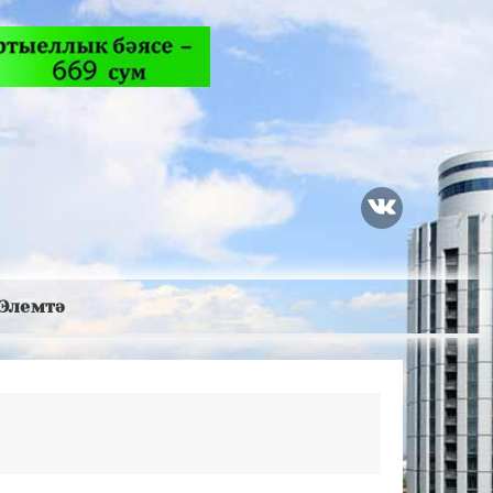
Элемтә