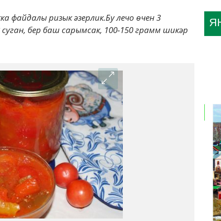
а файдалы ризык әзерлик.Бу лечо өчен 3
Я
 суган, бер баш сарымсак, 100-150 грамм шикәр