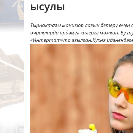
ысулы
Тырнактагы маникюр лагын бетерү өчен а
очракларда ярдәмгә килергә мөмкин. Бу 
«Интертат»та язылган.Кухня идәнендәге