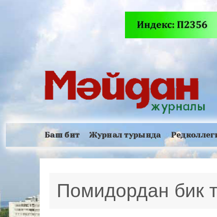
Баш бит
Журнал турында
Редколлег
Помидордан бик 