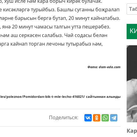
, хуш исле һәм кара борыч кирәк булачак.
е кисәкләргә турыйбыз. Башлы суганны боҗралап
әрне барысын бергә бутап, 20 минут кайнатабыз.
, янә 20 минут чамасы талгын утта пешерәбез.
К
һәм аш серкәсен салабыз. Чәй содасы белән
рга кайнап торган лечоны тутырабыз һәм,
Фото: dom-eda.com
rticles/poleznoe/Pomidordan-bik-t-mle-lecho-416021/ сайтыннан алынды
Поделиться:
Кар