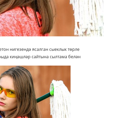
тон нигезендә ясалган сыеклык төрле
урыда киңәшләр сайтына сылтама белән