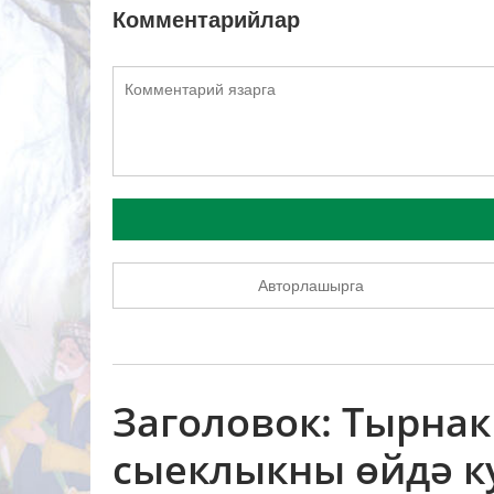
Комментарийлар
Авторлашырга
Заголовок: Тырнак
сыеклыкны өйдә к