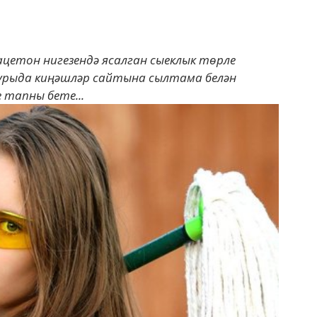
цетон нигезендә ясалган сыеклык төрле
турыда киңәшләр сайтына сылтама белән
 тапны бете...