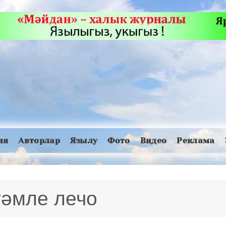
ия
Авторлар
Язылу
Фото
Видео
Реклама
тәмле лечо