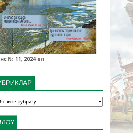
нс № 11, 2024 ел
УБРИКЛАР
ЗЛӘҮ