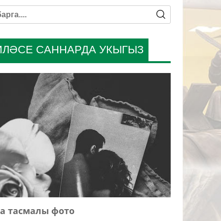
ИЛӘСЕ САННАРДА УКЫГЫЗ
а тасмалы фото