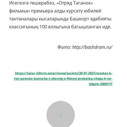
Исегезгә төшерәбез, «Отряд Таганок»
фильмын премьера алды күрсәтү юбилей
тантаналары кысаларында Башкорт әдәбияты
классигының 100 еллыгына багышланган иде.
Фото: http://bashdram.ru/
https://tatar-inform.tatar/news/society/20-01-2021/mostay-k-
rim-poveste-buencha-t-sherelg-n-filmny-prokatka-chygu-k-ne-
bilgele-5800177