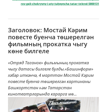
rov-gali-chokryyny-i-aty-tulysyncha-tatar-telend-5800131
Заголовок: Мостай Кәрим
повесте буенча төшерелгән
фильмның прокатка чыгу
көне билгеле
«Отряд Таганок» фильмының прокатка
чыгу датасы билгеле булды.«Башинформ»
хәбәр иткәнчә, 4 марттан Мостай Кәрим
повесте буенча төшерелгән картинаны
Башкортстан һәм Татарстан
кинотеатрларында карарга мө...