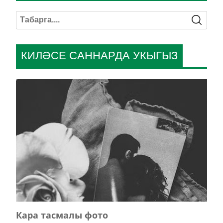
КИЛӘСЕ САННАРДА УКЫГЫЗ
Кара тасмалы фото