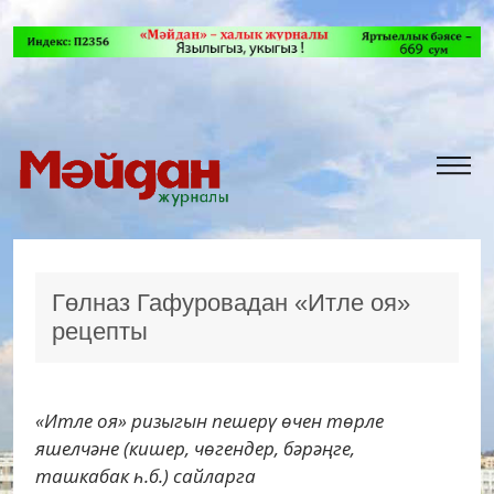
Гөлназ Гафуровадан «Итле оя»
рецепты
«Итле оя» ризыгын пешерү өчен төрле
яшелчәне (кишер, чөгендер, бәрәңге,
ташкабак һ.б.) сайларга