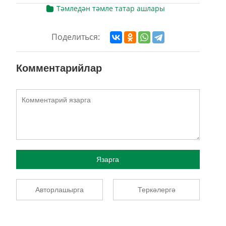
Тәмледән тәмле татар ашлары
Поделиться:
Комментарийлар
Язарга
Авторлашырга
Теркәлергә