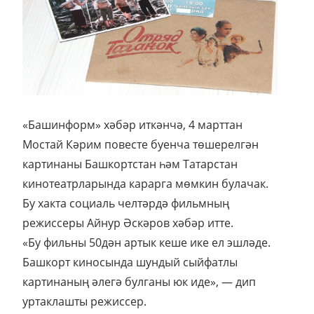
«Башинформ» хәбәр иткәнчә, 4 марттан
Мостай Кәрим повесте буенча төшерелгән
картинаны Башкортстан һәм Татарстан
кинотеатрларында карарга мөмкин булачак.
Бу хакта социаль челтәрдә фильмның
режиссеры Айнур Әскәров хәбәр итте.
«Бу фильны 50дән артык кеше ике ел эшләде.
Башкорт киносында шундый сыйфатлы
картинаның әлегә булганы юк иде», — дип
уртаклашты режиссер.