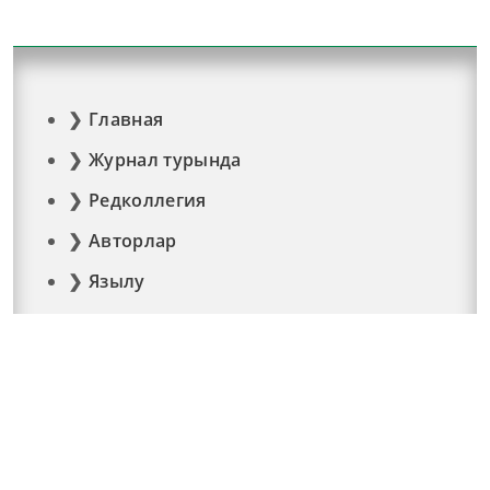
Главная
Журнал турында
Редколлегия
Авторлар
Язылу
Фото
Видео
Реклама
Элемтә
Документлар