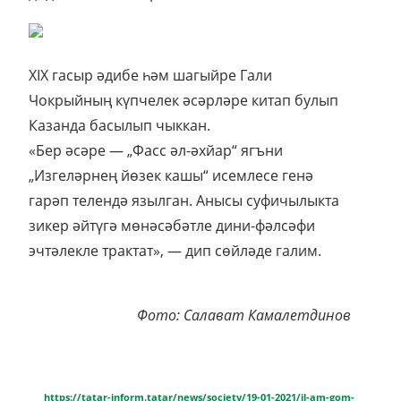
XIX гасыр әдибе һәм шагыйре Гали
Чокрыйның күпчелек әсәрләре китап булып
Казанда басылып чыккан.
«Бер әсәре — „Фасс әл-әхйар“ ягъни
„Изгеләрнең йөзек кашы“ исемлесе генә
гарәп телендә язылган. Анысы суфичылыкта
зикер әйтүгә мөнәсәбәтле дини-фәлсәфи
эчтәлекле трактат», — дип сөйләде галим.
Фото: Салават Камалетдинов
https://tatar-inform.tatar/news/society/19-01-2021/il-am-gom-