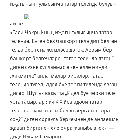
иҗатының тулысынча татар телендә булуын
әйтте.
«Гали Чокрыйның иҗаты тулысынча татар
телендә. Бүген без башкорт теле дип белгән
телдә бер генә җөмләсе дә юк. Аерым бер
башкорт белгечләре „татар телендә язган“
дигән сүзне кулланмас өчен әллә нинди
„хикмәтле“ аңлатмалар бирәләр: татар
телендә түгел, Идел буе төрки телендә язган
диләр. Шул ук вакытта „Идел буе төрки теле
урта гасырлар яки XIX йөз әдәби татар
теленнән кайсы ягы белән аерылып тора
соң?“ дигән сорауга беркемнең дә аңлаешлы
җавап биргәнен әле очратканыбыз юк», —
диде Илһам Гомәров.