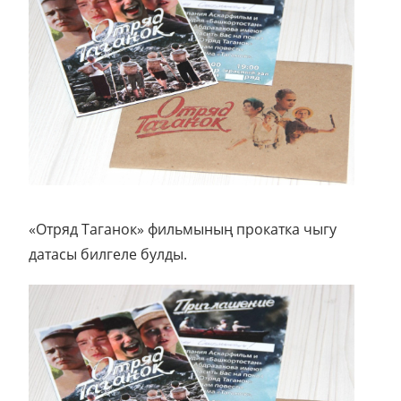
«Отряд Таганок» фильмының прокатка чыгу
датасы билгеле булды.