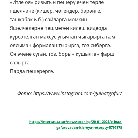
«Итле оя» ризыгын пешерү өчен төрле
яшелчәне (кишер, чөгендер, бәрәңге,
ташкабак һ.б.) сайларга мөмкин.
Яшелчәләрне пешмәгән килеш видеода
күрсәтелгән махсус угычтан чыгарырга һәм
оясыман формалаштырырга, тоз сибәргә.
Оя эченә суган, тоз, борыч кушылган фарш
салырга.
Парда пешерергә.
Фото: https://www.instagram.com/gulnazgafur/
https://intertat.tatar/news/cooking/20-01-2021/g-lnaz-
gafurovadan-itle-oya-retsepty-5797878