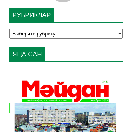
РУБРИКЛАР
ЯҢА САН