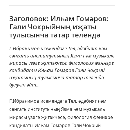
Заголовок: Илһам Гомәров:
Гали Чокрыйның иҗаты
тулысынча татар телендә
Г.Ибраһимов исемендәге Тел, әдәбият һәм
сәнгать институтының Язма һәм музыкаль
мирасы үзәге җитәкчесе, филология фәннәре
кандидаты Илһам Гомәров Гали Чокрый
иҗатының тулысынча татар телендә
булуын әйт...
Г.Ибраһимов исемендәге Тел, әдәбият һәм
сәнгать институтының Язма һәм музыкаль
мирасы үзәге җитәкчесе, филология фәннәре
кандидаты Илһам Гомәров Гали Чокрый