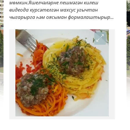
мөмкин.Яшелчәләрне пешмәгән килеш
видеода күрсәтелгән махсус угычтан
чыгарырга һәм оясыман формалаштырыр...