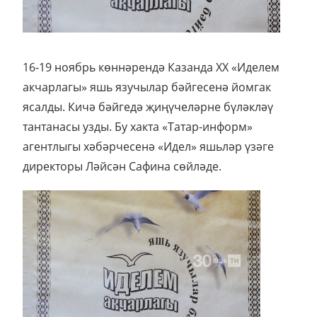
16-19 ноябрь көннәрендә Казанда XX «Иделем
акчарлагы» яшь язучылар бәйгесенә йомгак
ясалды. Кичә бәйгедә җиңүчеләрне бүләкләү
тантанасы узды. Бу хакта «Татар-информ»
агентлыгы хәбәрчесенә «Идел» яшьләр үзәге
директоры Ләйсән Сафина сөйләде.