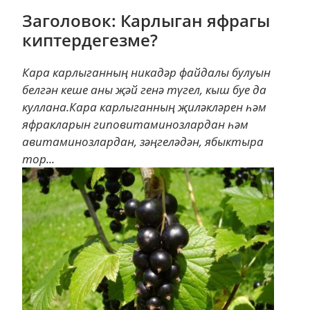
Заголовок: Карлыган яфрагы
киптердегезме?
Кара карлыганның никадәр файдалы булуын
белгән кеше аны җәй генә түгел, кыш буе да
куллана.Кара карлыганның җиләкләрен һәм
яфракларын гиповитаминозлардан һәм
авитаминозлардан, зәңгеләдән, ябыктыра
тор...