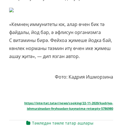
«Кемнең иммунитеты юк, алар өчен бик тә
файдалы, йод бар, ә әфлисун организмга
С витамины бирә. Фейхоа җимеше йодка бай,
көнлек норманы тәэмин итү өчен ике җимеш
ашау җитә», — дип язган автор.
Фото: Кадрия Ишморзина
https://intertat.tatar/news/cooking/22-11-2020/kadriya-
ishmurzinadan-feyhoadan-kaynatma-retsepty-5786980
Тәмледән тәмле татар ашлары