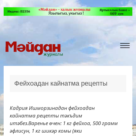
Фейхоадан кайнатма рецепты
Кадрия Ишморзинадан фейхоадан
кайнатма рецепты тәкъдим
итәбез.Варенье өчен: 1 кг фейхоа, 500 грамм
әфлисун, 1 кг шикәр комы (яки