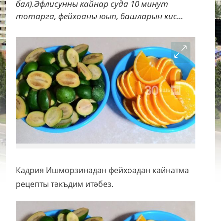
бал).Әфлисунны кайнар суда 10 минут
тотарга, фейхоаны юып, башларын кис...
Кадрия Ишморзинадан фейхоадан кайнатма
рецепты тәкъдим итәбез.