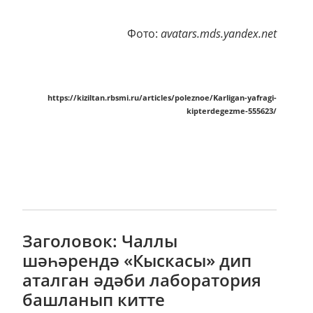
Фото:
avatars.mds.yandex.net
https://kiziltan.rbsmi.ru/articles/poleznoe/Karligan-yafragi-
kipterdegezme-555623/
Заголовок: Чаллы
шәһәрендә «Кыскасы» дип
аталган әдәби лаборатория
башланып китте