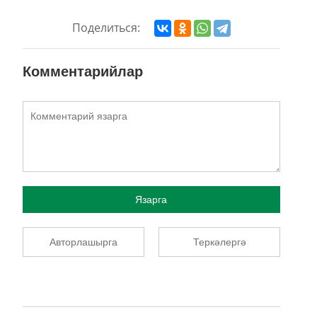
Поделиться:
Комментарийлар
Язарга
Авторлашырга
Теркәлергә