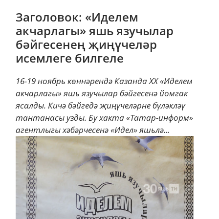
Заголовок: «Иделем
акчарлагы» яшь язучылар
бәйгесенең җиңүчеләр
исемлеге билгеле
16-19 ноябрь көннәрендә Казанда XX «Иделем
акчарлагы» яшь язучылар бәйгесенә йомгак
ясалды. Кичә бәйгедә җиңүчеләрне бүләкләү
тантанасы узды. Бу хакта «Татар-информ»
агентлыгы хәбәрчесенә «Идел» яшьлә...