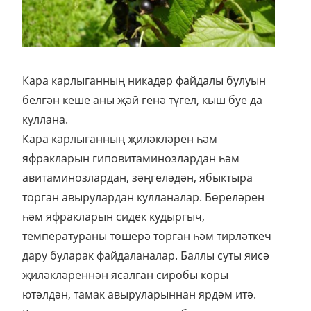
Кара карлыганның никадәр файдалы булуын
белгән кеше аны җәй генә түгел, кыш буе да
куллана.
Кара карлыганның җиләкләрен һәм
яфракларын гиповитаминозлардан һәм
авитаминозлардан, зәңгеләдән, ябыктыра
торган авырулардан кулланалар. Бөреләрен
һәм яфракларын сидек кудыргыч,
температураны төшерә торган һәм тирләткеч
дару буларак файдаланалар. Баллы суты яисә
җиләкләреннән ясалган сиробы коры
ютәлдән, тамак авыруларыннан ярдәм итә.