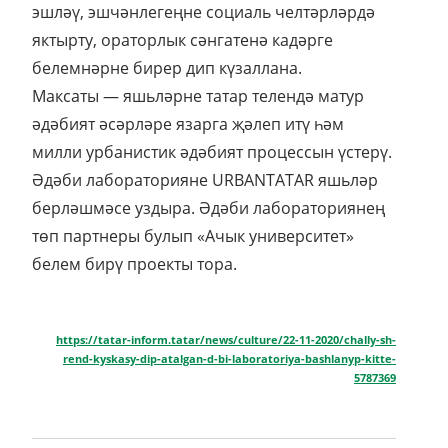
эшләү, эшчәнлегеңне социаль челтәрләрдә
яктырту, ораторлык сәнгатенә кадәрге
белемнәрне бирер дип күзаллана.
Максаты — яшьләрне татар телендә матур
әдәбият әсәрләре язарга җәлеп итү һәм
милли урбанистик әдәбият процессын үстерү.
Әдәби лабораторияне URBANTATAR яшьләр
берләшмәсе уздыра. Әдәби лабораториянең
төп партнеры булып «Ачык университет»
белем бирү проекты тора.
https://tatar-inform.tatar/news/culture/22-11-2020/chally-sh-
rend-kyskasy-dip-atalgan-d-bi-laboratoriya-bashlanyp-kitte-
5787369