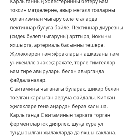
Карлыганның холестеринны бетерү һәм
токсин матдәләрне, авыр металл тозларны
организмнан чыгару сәләте аларда
пектиннар булуга бәйле. Пектиннар диурезны
(сидек бүлеп чыгаруны) арттыра, йокыны
яхшырта, артериаль басымны төшерә.
Җиләкләрен һәм яфракларын ашказаны һәм
уникеилле эчәк җәрәхәте, төрле тимгелләр
һәм тире авырулары белән авырганда
файдаланалар.
С витамины чыганагы буларак, шикәр белән
төелгән карлыган аеруча файдалы. Кипкән
җиләкләре генә аңардан бераз калыша.
Карлыганда С витаминын тарката торган
ферментлар юк диярлек, шуңа күрә ул
туңдырылган җиләкләрдә дә яхшы саклана.