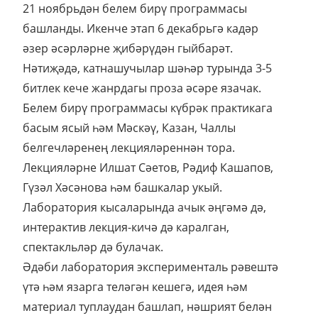
21 ноябрьдән белем бирү программасы
башланды. Икенче этап 6 декабрьгә кадәр
әзер әсәрләрне җибәрүдән гыйбарәт.
Нәтиҗәдә, катнашучылар шәһәр турында 3-5
битлек кече жанрдагы проза әсәре язачак.
Белем бирү программасы күбрәк практикага
басым ясый һәм Мәскәү, Казан, Чаллы
белгечләренең лекцияләреннән тора.
Лекцияләрне Илшат Сәетов, Рәдиф Кашапов,
Гүзәл Хәсәнова һәм башкалар укый.
Лаборатория кысаларында ачык әңгәмә дә,
интерактив лекция-кичә дә каралган,
спектакльләр дә булачак.
Әдәби лаборатория эксперименталь рәвештә
үтә һәм язарга теләгән кешегә, идея һәм
материал туплаудан башлап, нәшрият белән