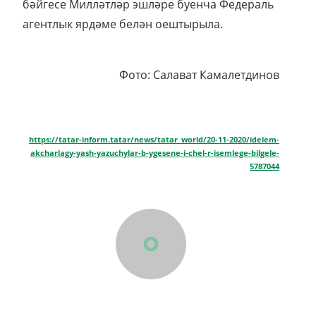
бәйгесе Милләтләр эшләре буенча Федераль
агентлык ярдәме белән оештырыла.
Фото: Салават Камалетдинов
https://tatar-inform.tatar/news/tatar_world/20-11-2020/idelem-
akcharlagy-yash-yazuchylar-b-ygesene-i-chel-r-isemlege-bilgele-
5787044
РУБРИКЛАР