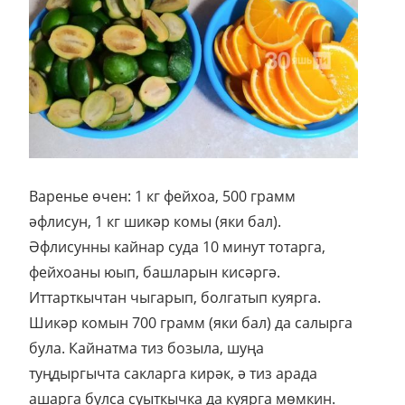
Варенье өчен: 1 кг фейхоа, 500 грамм
әфлисун, 1 кг шикәр комы (яки бал).
Әфлисунны кайнар суда 10 минут тотарга,
фейхоаны юып, башларын кисәргә.
Иттарткычтан чыгарып, болгатып куярга.
Шикәр комын 700 грамм (яки бал) да салырга
була. Кайнатма тиз бозыла, шуңа
туңдыргычта сакларга кирәк, ә тиз арада
ашарга булса суыткычка да куярга мөмкин.