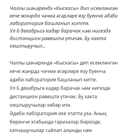
Чаллы шәһәрендә «Кыскасы» дип исемләнгән
кече жанрда чәчмә әсәрләре язу буенча әдәби
лаборатория башланып китте.
Ул 6 декабрьгә кадәр барачак һәм нигездә
дистанцион рәвештә үтәчәк. Бу хакта
оештыручыл...
Чаллы шәһәрендә «Кыскасы» дип исемләнгән
кече жанрда чәчмә әсәрләре язу буенча
әдәби лаборатория башланып китте.
Ул 6 декабрьгә кадәр барачак һәм нигездә
дистанцион рәвештә үтәчәк. Бу хакта
оештыручылар хәбәр итә.
Әдәби лаборатория ике этапта уза. Аның
беренче этабында гаризалар бирелде,
катнашучылар сайлап алынды һәм