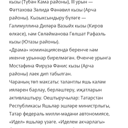
кызы (Түбән Кама районы), III урын —
Фәттахова Зәлидә Фәнәвил кызы (Арча
районы). Кызыксындыру бүләге —
Галимуллина Диләрә Вазыйх кызы (Киров
өлкәсе), һәм Сөләйманова Гөлшат Рафаэль
кызы (Ютазы районы).
«Драма» номинациясендә беренче һәм
икенче урыннар бирелмәгән. Өченче урынга
Мостафина Фирүзә Фәнис кызы (Арча
районы) лаек дип табылган.
Чараның төп максаты: талантлы яшь каләм
ияләрен барлау, берләштерү, иҗатларын
активлаштыру. Оештыручылар: Татарстан
Республикасы Яшьләр эшләре министрлыгы,
Татар федераль милли-мәдәни автономиясе,
«Идел» яшьләр үзәге. «Иделем акчарлагы»