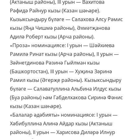
(Актаныш районы), III урын — Вахитова
Рәфидә Райнур кызы (Казан шәһәре).
Кызыксындыру бүләге — Сәлахова Алсу Рәмис
кызы (Яңа Чишмә районы), Әхмәтҗанова
Адилә Роберт кызы (Арча районы).
«Проза» номинациясе: I урын — Шәйхиева
Рамилә Ринат кызы (Арча районы), II урын —
Зәйнетдинова Рәзинә Гыйлман кызы
(Башкортостан), III урын — Хуҗина Зәринә
Рамил кызы (Әгерҗе районы). Кызыксындыру
бүләге — Салаватуллина Альбина Илдус кызы
(Буа районы) һәм Габделхакова Сиринә Фәнис
кызы (Казан шәһәре).
«Балалар әдәбияты» номинациясе: I урын —
Хәбибуллина Алинә Айдар кызы (Актаныш
районы), II урын — Харисова Диләрә Илнур