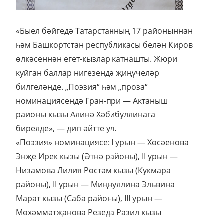
«Быел бәйгедә Татарстанның 17 районыннан
һәм Башкортстан республикасы белән Киров
өлкәсеннән егет-кызлар катнашты. Жюри
куйган баллар нигезендә җиңүчеләр
билгеләнде. „Поэзия“ һәм „проза“
номинациясендә Гран-при — Актаныш
районы кызы Алинә Хәбибуллинага
бирелде», — дип әйтте ул.
«Поэзия» номинациясе: I урын — Хөсәенова
Энҗе Ирек кызы (Әтнә районы), II урын —
Низамова Лилия Рөстәм кызы (Кукмара
районы), II урын — Миңнуллина Эльвина
Марат кызы (Саба районы), III урын —
Мөхәммәтҗанова Резеда Разил кызы