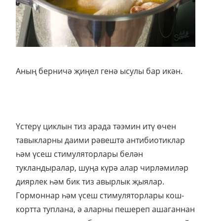
Аның берничә җиңел генә ысулы бар икән.
Үстерү циклын тиз арада тәэмин итү өчен
тавыкларны даими рәвештә антибиотиклар
һәм үсеш стимуляторлары белән
тукландыралар, шуңа күрә алар чирләмиләр
диярлек һәм бик тиз авырлык җыялар.
Гормоннар һәм үсеш стимуляторлары кош-
кортта туплана, ә аларны пешереп ашаганнан