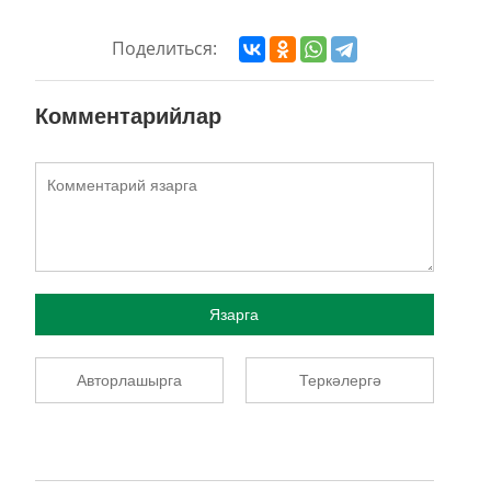
Поделиться:
Комментарийлар
Язарга
Авторлашырга
Теркәлергә