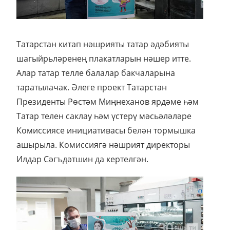
Татарстан китап нәшрияты татар әдәбияты
шагыйрьләренең плакатларын нәшер итте.
Алар татар телле балалар бакчаларына
таратылачак. Әлеге проект Татарстан
Президенты Рөстәм Миңнеханов ярдәме һәм
Татар телен саклау һәм үстерү мәсьәләләре
Комиссиясе инициативасы белән тормышка
ашырыла. Комиссиягә нәшрият директоры
Илдар Сәгъдәтшин да кертелгән.