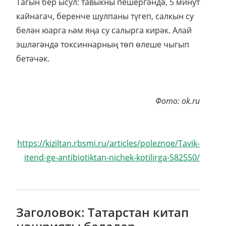
Тагын бер ысул: тавыкны пешергәндә, 5 минут
кайнагач, беренче шулпаны түгеп, салкын су
белән юарга һәм яңа су салырга кирәк. Алай
эшләгәндә токсиннарның төп өлеше чыгып
бетәчәк.
Фото: ok.ru
https://kiziltan.rbsmi.ru/articles/poleznoe/Tavik-
itend-ge-antibiotiktan-nichek-kotilirga-582550/
Заголовок: Татарстан китап