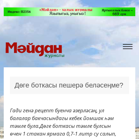
Дөге боткасы пешерә беләсеңме?
Гади генә рецепт буенча әзерләсәң, ул
балалар бакчасындагы кебек йомшак һәм
тәмле була.Дөге боткасы тәмле булсын
өчен 1 стакан ярмага 0,7-1 литр су салып,