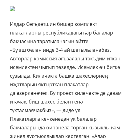
Илдар Сәгъдәтшин бишәр комплект
плакатларны республикадагы һәр балалар
бакчасына таратылачагын әйтте.
«Бу эш белән инде 3-4 ай шөгыльләнәбез.
Авторлар комиссия әгъзалары тәкъдим иткән
исемлектән чыгып төзелде. Исемлек өч биткә
сузылды. Киләчәктә башка шәхесләрнең
иҗатларын яктырткан плакатлар
да әзерләнәчәк. Бу проект киләчәктә дә дәвам
итәчәк, биш шәхес белән генә
тукталмаячакбыз», — диде ул.
Плакатларга кечкенәдән үк балалар
бакчаларында өйрәнелә торган кызыклы һәм
җиңел дүртьюллыклар кертелгән. «Алар