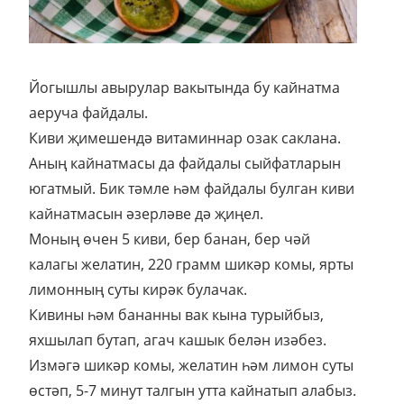
Йогышлы авырулар вакытында бу кайнатма
аеруча файдалы.
Киви җимешендә витаминнар озак саклана.
Аның кайнатмасы да файдалы сыйфатларын
югатмый. Бик тәмле һәм файдалы булган киви
кайнатмасын әзерләве дә җиңел.
Моның өчен 5 киви, бер банан, бер чәй
калагы желатин, 220 грамм шикәр комы, ярты
лимонның суты кирәк булачак.
Кивины һәм бананны вак кына турыйбыз,
яхшылап бутап, агач кашык белән изәбез.
Измәгә шикәр комы, желатин һәм лимон суты
өстәп, 5-7 минут талгын утта кайнатып алабыз.