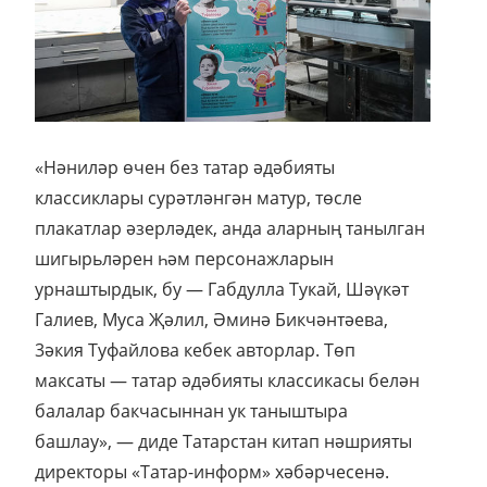
«Нәниләр өчен без татар әдәбияты
классиклары сурәтләнгән матур, төсле
плакатлар әзерләдек, анда аларның танылган
шигырьләрен һәм персонажларын
урнаштырдык, бу — Габдулла Тукай, Шәүкәт
Галиев, Муса Җәлил, Әминә Бикчәнтәева,
3әкия Туфайлова кебек авторлар. Төп
максаты — татар әдәбияты классикасы белән
балалар бакчасыннан ук таныштыра
башлау», — диде Татарстан китап нәшрияты
директоры «Татар-информ» хәбәрчесенә.