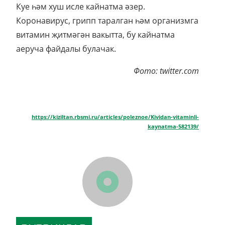
Куе һәм хуш исле кайнатма әзер.
Коронавирус, грипп таралган һәм организмга
витамин җитмәгән вакытта, бу кайнатма
аеруча файдалы булачак.
Фото: twitter.com
https://kiziltan.rbsmi.ru/articles/poleznoe/Kividan-vitaminli-
kaynatma-582139/