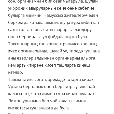
соң, организмнан бик озак чыгарыла, шулай
ук хроник авыруларның көчәюенә сәбәпче
булырга мөмкин. Намуссыз җитештерүчедән
беркем дә котыла алмый, шуңа күрә кибеттән
сатып алган тавык итен зарарсызландыру
өчен берничә ысул файдаланырга була.
Токсиннарның төп концентрациясе кошның
эчке органнарында, шулай ук, тиредә туплана,
аны әзерләр алдыннан органнарны алырга
һәм артык тирене кисеп ташларга киңәш
итәләр.
Тавыкны ике сәгать эремәдә тотарга кирәк.
Уртача бер тавык өчен бер литр су, ике чәй
калагы тоз, ярты лимон суты кирәк булачак.
Лимон урынына бер чәй калагы лимон
кислотасы кулланырга да була.