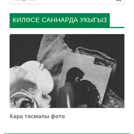
КИЛӘСЕ САННАРДА УКЫГЫЗ
Кара тасмалы фото