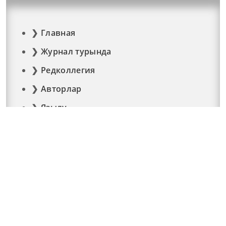
Главная
Журнал турында
Редколлегия
Авторлар
Язылу
Фото
Видео
Реклама
Элемтә
Документлар