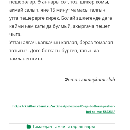
пешерәләр. Ә аннары сөт, тоз, шикәр комы,
акмай салып, янә 15 минут чамасы талгын
утта пешерергә кирәк. Болай эшләгәндә дөге
көйми һәм каты да булмый, ахыргача пешеп
чыга.
Уттан алгач, капкачын каплап, бераз томалап
тотыгыз. Дөге боткасы бүртеп, тагын да
тәмләнеп китә.
Фото:svoimirykami.club
https://kiziltan.rbsmi.ru/articles/poleznoe/D-ge-botkasi-pesher-
bel-se-me-582231/
Тәмледән тәмле татар ашлары