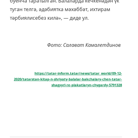
буенча таратылган. Балаларда кечкенәдән үк
туган телгә, әдәбиятка мәхәббәт, ихтирам
тәрбиялисебез килә», — диде ул.
Фото: Салават Камалетдинов
https://tatar-inform.tatar/news/tatar_world/09-12-
2020/tatarstan-kitap-n-shriyaty-balalar-bakchalary-chen-tatar-
shagyyrl-re-plakatlaryn-chygardy-5791328