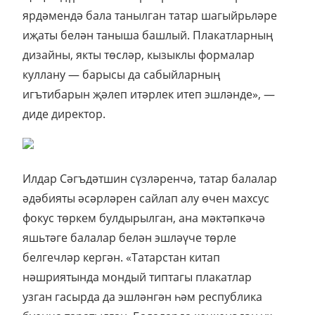
ярдәмендә бала танылган татар шагыйрьләре
иҗаты белән таныша башлый. Плакатларның
дизайны, якты төсләр, кызыклы формалар
куллану — барысы да сабыйларның
игътибарын җәлеп итәрлек итеп эшләнде», —
диде директор.
Илдар Сәгъдәтшин сүзләренчә, татар балалар
әдәбияты әсәрләрен сайлап алу өчен махсус
фокус төркем булдырылган, ана мәктәпкәчә
яшьтәге балалар белән эшләүче төрле
белгечләр кергән. «Татарстан китап
нәшриятында мондый типтагы плакатлар
узган гасырда да эшләнгән һәм республика