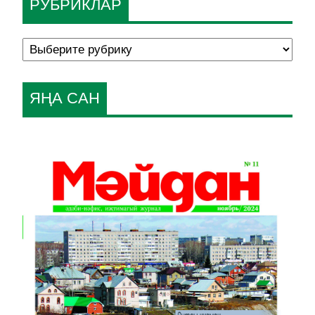
РУБРИКЛАР
ЯҢА САН