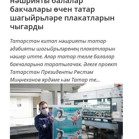
нәшрияты балалар
бакчалары өчен татар
шагыйрьләре плакатларын
чыгарды
Татарстан китап нәшрияты татар
әдәбияты шагыйрьләренең плакатларын
нәшер итте. Алар татар телле балалар
бакчаларына таратылачак. Әлеге проект
Татарстан Президенты Рөстәм
Миңнеханов ярдәме һәм Татар те...