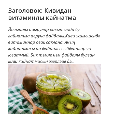
Заголовок: Кивидан
витаминлы кайнатма
Йогышлы авырулар вакытында бу
кайнатма аеруча файдалы.Киви җимешендә
витаминнар озак саклана. Аның
кайнатмасы да файдалы сыйфатларын
югатмый. Бик тәмле һәм файдалы булган
киви кайнатмасын әзерләве дә...