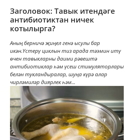
Заголовок: Тавык итендәге
антибиотиктан ничек
котылырга?
Аның берничә җиңел генә ысулы бар
икән.Үстерү циклын тиз арада тәэмин итү
өчен тавыкларны даими рәвештә
антибиотиклар һәм үсеш стимуляторлары
белән тукландыралар, шуңа күрә алар
чирләмиләр диярлек һәм...