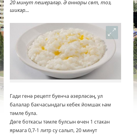
20 минут пешерәләр. Ә аннары сөт, тоз,
шикәр...
Гади генә рецепт буенча әзерләсәң, ул
балалар бакчасындагы кебек йомшак һәм
тәмле була.
Дөге боткасы тәмле булсын өчен 1 стакан
ярмага 0,7-1 литр су салып, 20 минут