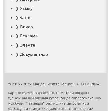
Язылу
Фото
Видео
Реклама
Элемтә
Документлар
© 2015 - 2026. Мәйдан челтәр басмасы © ТАТМЕДИА..
Барлык хокуклар да якланган. Материалларны
тулысынча яки өлешчә кулланганда гиперссылка кую
мәҗбүри. "Татмедиа" республика матбугат һәм
массакүләм коммуникацияләр агентлыгы ярдәме