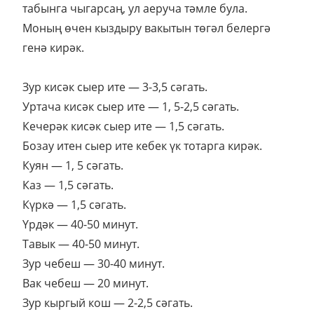
табынга чыгарсаң, ул аеруча тәмле була.
Моның өчен кыздыру вакытын төгәл белергә
генә кирәк.
Зур кисәк сыер ите — 3-3,5 сәгать.
Уртача кисәк сыер ите — 1, 5-2,5 сәгать.
Кечерәк кисәк сыер ите — 1,5 сәгать.
Бозау итен сыер ите кебек үк тотарга кирәк.
Куян — 1, 5 сәгать.
Каз — 1,5 сәгать.
Күркә — 1,5 сәгать.
Үрдәк — 40-50 минут.
Тавык — 40-50 минут.
Зур чебеш — 30-40 минут.
Вак чебеш — 20 минут.
Зур кыргый кош — 2-2,5 сәгать.