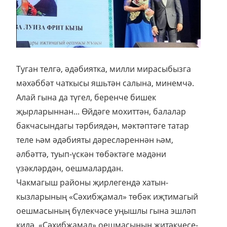
Туган телгә, әдәбиятка, милли мирасыбызга
мәхәббәт чаткысы яшьтән салына, минемчә.
Алай гына да түгел, беренче бишек
җырларыннан... Өйдәге мохиттән, балалар
бакчасындагы тәрбиядән, мәктәптәге татар
теле һәм әдәбияты дәресләреннән һәм,
әлбәттә, туып-үскән төбәктәге мәдәни
үзәкләрдән, оешмалардан.
Чакмагыш районы җирлегендә хатын-
кызларының «Сәхибҗамал» төбәк иҗтимагый
оешмасының бүлекчәсе уңышлы гына эшләп
килә. «Сәхибҗамал» оешмасының җитәкчесе-