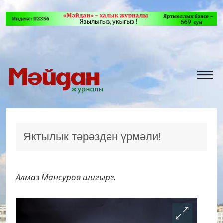
Яктылык тәрәздән үрмәли!
Алмаз Мансуров шигыре.