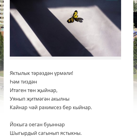
Яктылык тәрәздән үрмәли!
Һәм тиздән
Итәген төн җыйнар,
Уянып җитмәгән акылны
Кайнар чәй рәхимсез бер кыйнар.
Йокыга оеган буыннар
Шыгырдый сагынып ястыкны.