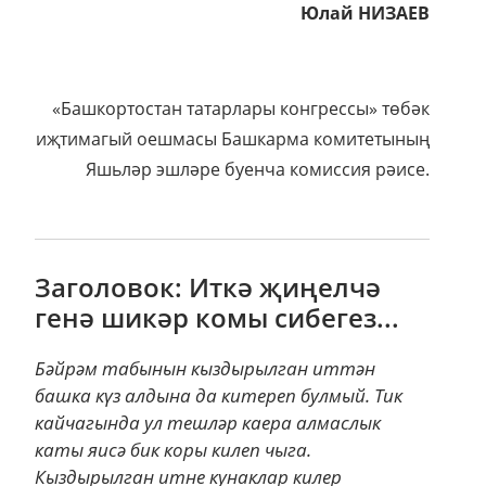
Юлай НИЗАЕВ
«Башкортостан татарлары конгрессы» төбәк
иҗтимагый оешмасы Башкарма комитетының
Яшьләр эшләре буенча комиссия рәисе.
Заголовок: Иткә җиңелчә
генә шикәр комы сибегез...
Бәйрәм табынын кыздырылган иттән
башка күз алдына да китереп булмый. Тик
кайчагында ул тешләр каера алмаслык
каты яисә бик коры килеп чыга.
Кыздырылган итне кунаклар килер