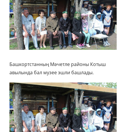
Башкортстанның Мәчетле районы Котыш
авылында бал музее эшли башлады.