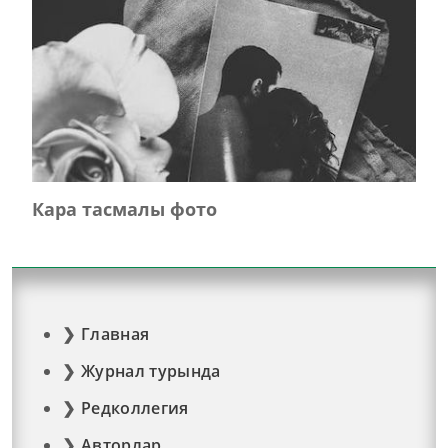
Кара тасмалы фото
Главная
Журнал турында
Редколлегия
Авторлар