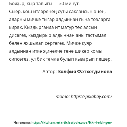
Боҗыр, кыр тавыгы — 30 минут.
Сыер, кош итләренең суты саклансын өчен,
аларны мичкә тыгар алдыннан гына тозларга
кирәк. Кыздырганда ит матур төс алсын
дисәгез, кыздырыр алдыннан аны тастымал
белән яхшылап сөртегез. Мичкә куяр
алдыннан иткә җиңелчә генә шикәр комы
сипсәгез, ул бик тәмле булып кызарып пешәр.
Автор:
Зөлфия Фәтхетдинова
Фото: https://pixabay.com/
Чыганагы:
https://kiziltan.ru/articles/poleznoe/Itk--i-elch-gen-