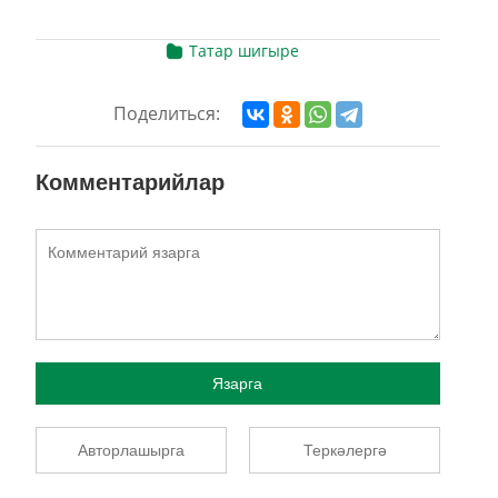
Татар шигыре
Поделиться:
Комментарийлар
Язарга
Авторлашырга
Теркәлергә