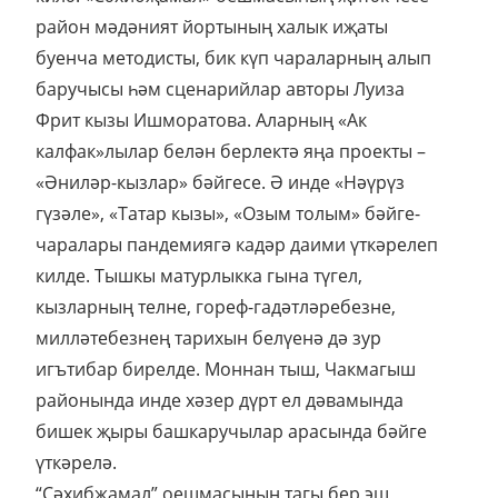
район мәдәният йортының халык иҗаты
буенча методисты, бик күп чараларның алып
баручысы һәм сценарийлар авторы Луиза
Фрит кызы Ишморатова. Аларның «Ак
калфак»лылар белән берлектә яңа проекты –
«Әниләр-кызлар» бәйгесе. Ә инде «Нәүрүз
гүзәле», «Татар кызы», «Озым толым» бәйге-
чаралары пандемиягә кадәр даими үткәрелеп
килде. Тышкы матурлыкка гына түгел,
кызларның телне, гореф-гадәтләребезне,
милләтебезнең тарихын белүенә дә зур
игътибар бирелде. Моннан тыш, Чакмагыш
районында инде хәзер дүрт ел дәвамында
бишек җыры башкаручылар арасында бәйге
үткәрелә.
“Сәхибҗамал” оешмасының тагы бер эш