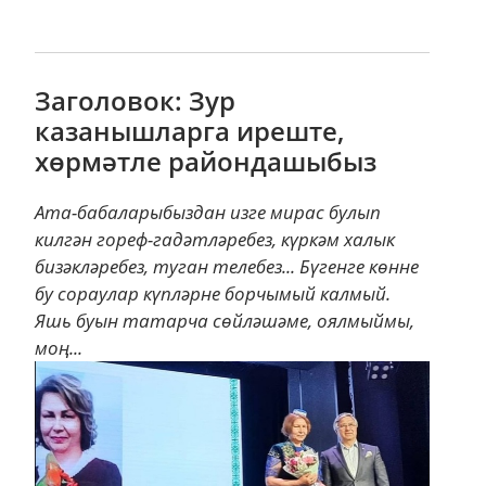
Заголовок: Зур
казанышларга иреште,
хөрмәтле райондашыбыз
Ата-бабаларыбыздан изге мирас булып
килгән гореф-гадәтләребез, күркәм халык
бизәкләребез, туган телебез... Бүгенге көнне
бу сораулар күпләрне борчымый калмый.
Яшь буын татарча сөйләшәме, оялмыймы,
моң...