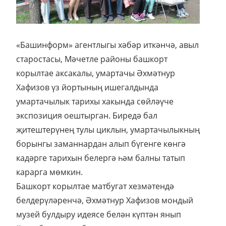
«Башинформ» агентлыгы хәбәр иткәнчә, авыл
старостасы, Мәчетле районы башкорт
корылтае аксакалы, умартачы Әхмәтнур
Хафизов үз йортының ишегалдында
умартачылык тарихы хакында сөйләүче
экспозиция оештырган. Биредә бал
җитештерүнең тулы циклын, умартачылыкның
борынгы заманнардан алып бүгенге көнгә
кадәрге тарихын белергә һәм балны татып
карарга мөмкин.
Башкорт корылтае матбугат хезмәтендә
белдерүләренчә, Әхмәтнур Хафизов мондый
музей булдыру идеясе белән күптән янып