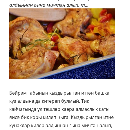
алдыннан гына мичтән алып, т...
Бәйрәм табынын кыздырылган иттән башка
күз алдына да китереп булмый. Тик
кайчагында ул тешләр каера алмаслык каты
яисә бик коры килеп чыга. Кыздырылган итне
кунаклар килер алдыннан гына мичтән алып,