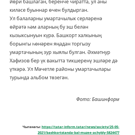
йөри башлаган, беренче чиратта, ул аны
киләсе буыннар өчен булдырган.
Ул балаларны умартачылык серләренә
өйрәтә һәм аларның бу эш белән
кызыксынуын күрә. Башкорт халкының
борынгы һөнәрен яңадан торгызу
умартачының зур хыялы булган. Әхмәтнур
Хафизов бер үк вакытта тикшеренү эшләре дә
үткәрә. Ул Мәчетле районы умартачылары
турында альбом төзегән.
Фото: Башинформ
Чыганагы:
https://tatar-inform.tatar/news/society/25-05-
2021/bashkortstanda-bal-muzee-achyldy-5824477