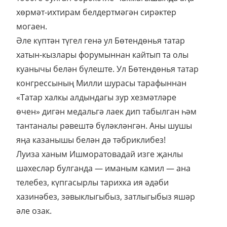
хөрмәт-ихтирам белдертмәгән сирәктер
могаен.
Әле күптән түгел генә ул Бөтендөнья татар
хатын-кызлары форумыннан кайтып та олы
куанычы белән бүлеште. Ул Бөтендөнья татар
конгрессының Милли шурасы тарафыннан
«Татар халкы алдындагы зур хезмәтләре
өчен» дигән медальгә лаек дип табылган һәм
тантаналы рәвештә бүләкләнгән. Аны шушы
яңа казанышы белән дә тәбриклибез!
Луиза ханым Ишморатовадай изге җанлы
шәхесләр булганда — иманым камил — ана
телебез, күпгасырлы тарихка ия әдәби
хазинәбез, зәвыклыгыбыз, затлыгыбыз яшәр
әле озак.