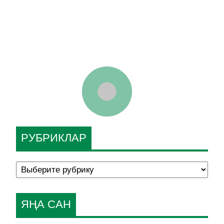
РУБРИКЛАР
ЯҢА САН