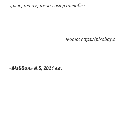
үрләр, илһам, имин гомер телибез.
Фото: https://pixabay.c
«Мәйдан» №5, 2021 ел.