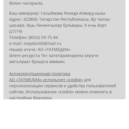
белән чыгарыла.
Баш мөхәррир: Гасыймова Ризидә Алвирд кызы
Адрес: 423800, Татарстан Республикасы, Яр Чаллы
шәһәре, Яшь Ленинчылар бульвары, 9 нчы йорт
(27/19)
Телефон: (8552) 59-75-84
е-mail: mауdаn06@mail.гu
Нәшер итүче: АО «ТАТМЕДИА»
Әлеге ресурста 16+ категорияләренә керүче
мәгълүмат булырга мөмкин.
Антикоррупционная политика
АО «ТАТМЕДИА» использует «cookie»
для
персонализации сервисов и удобства пользователей
сайтом. Использование «cookie» можно отменить в
настройках браузера.
Политика конфиденциальности