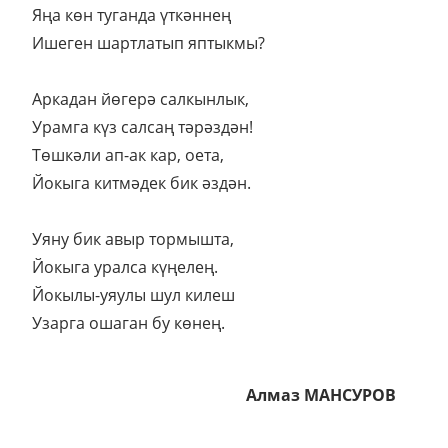
Яңа көн туганда үткәннең
Ишеген шартлатып яптыкмы?
Аркадан йөгерә салкынлык,
Урамга күз салсаң тәрәздән!
Төшкәли ап-ак кар, оета,
Йокыга китмәдек бик әздән.
Уяну бик авыр тормышта,
Йокыга уралса күңелең.
Йокылы-уяулы шул килеш
Узарга ошаган бу көнең.
Алмаз МАНСУРОВ