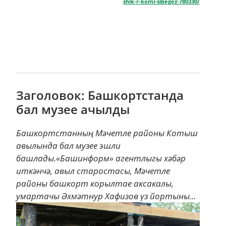
shik-r-komi-sibegez-780330/
Заголовок: Башкортстанда
бал музее ачылды
Башкортстанның Мәчетле районы Котыш
авылында бал музее эшли
башлады.«Башинформ» агентлыгы хәбәр
иткәнчә, авыл старостасы, Мәчетле
районы башкорт корылтае аксакалы,
умартачы Әхмәтнур Хафизов үз йортыны...