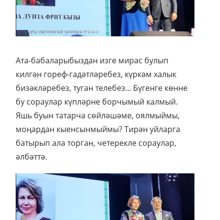
Ата-бабаларыбыздан изге мирас булып
килгән гореф-гадәтләребез, күркәм халык
бизәкләребез, туган телебез... Бүгенге көнне
бу сораулар күпләрне борчымый калмый.
Яшь буын татарча сөйләшәме, оялмыймы,
моңардан кыенсынмыймы? Тирән уйларга
батырып ала торган, четерекле сораулар,
әлбәттә.