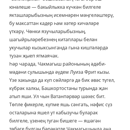
юнәлеше — бакыйлыкка күчкән билгеле
якташларыбызның исемнәрен мәңгеләштерү,
бу максаттан кадер һәм хәтер кичәләре
үткәрү. Чөнки язучыларыбызның,
шагыйрьләребезнең китаплары белән
укучылар кызыксынганда гына киштәләрдә
тузан җыеп ятмаячак.
Һәр чарада, Чакмагыш районының әдәби-
мәдәни сулышында әүдем Луиза Фрит кызы.
Үзе хакында да күп сөйләргә дә бик әвәс түгел,
күбрәк халкы, Башкортостаны турында җан
атып яши. Ул чын Ватанпәрвәр шәхес бит.
Төпле фикерле, күпме яшь сәнгать, нәфис сүз
осталарына яшел ут кабызучы буларак
билгеле, үзенең туган бишеге — яшәгән
төбәге булган бәрәкәтле Чакмагышында аңа