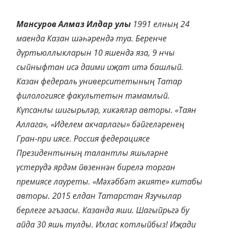
Мансуров Алмаз Илдар улы
1991 елның 24
маенда Казан шәһәрендә туа. Беренче
дүртьюллыкларын 10 яшендә яза, 9 нчы
сыйныфтан исә даими иҗат итә башлый.
Казан федераль университетының Татар
филологиясе факультетын тәмамлый.
Күпсанлы шигырьләр, хикәяләр авторы. «Таян
Аллага», «Иделем акчарлагы» бәйгеләренең
Гран-при иясе. Россия федерациясе
Президентының талантлы яшьләрне
үстерүдә ярдәм йөзеннән бирелә торган
премиясе лауреты. «Мәхәббәт әкияте» китабы
авторы. 2015 елдан Татарстан Язучылар
берлеге әгъзасы. Казанда яши. Шагыйрьгә бу
айда 30 яшь тулды. Ихлас котлыйбыз! Иҗади