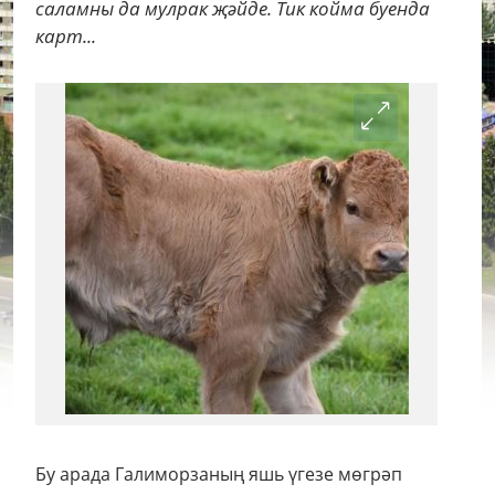
саламны да мулрак җәйде. Тик койма буенда
карт...
Бу арада Галиморзаның яшь үгезе мөгрәп