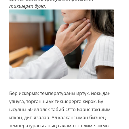
тикшереп була.
Бер искәрмә: температураны иртүк, йокыдан
уянуга, торганчы ук тикшерергә кирәк. Бу
ысулны 50 ел элек табиб Отто Барнс тәкъдим
иткән, дип язалар. Ул калкансыман бизнең
температурасы аның сәламәт эшлиме-юкмы