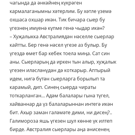
чагында да әнкәйнең күкрәген
кармалаганымны хәтерлим. Бу хәтле үземә
охшаса охшар икән. Тик бичара сыер бу
үгезнең имүенә күпме генә чыдар икән?
– Хуҗалыкка Австралиядән нәселле сыерлар
кайтты. Бер генә нәсел үгезе аз булыр. Бу
үгездә өмет бар кебек тоела миңа. Сат син
аны. Сыерларың да иркен тын алыр, хуҗалык
үгезен иләсләнүдән дә коткарыр. Аптырый
идем, нигә бүтән сыерларга борылып та
карамый, дип. Синең сыерда чираты
тоткарланган... Адәм балалары гына түгел,
хайваннар да үз балаларыннан интегә икән
бит. Ахыр заман галәмәте дими, ни дисең?..
Галимороза яшь үгезен шул көнне үк илтеп
бирде. Австралия сыерлары аңа әнисенең