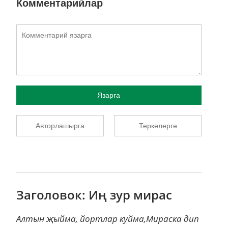
Комментарийлар
Язарга
Авторлашырга
Теркәлергә
Заголовок: Иң зур мирас
Алтын җыйма, йортлар куйма,Мираска дип