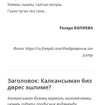
Көмеш чыңлы, талгын моңлы
Газиз туган тел генә…
Резедә ВӘЛИЕВА
Фото: https://ru.freepik.com/Изображение от
jcomp
Заголовок: Калкансыман биз
дөрес эшлиме?
Калкансыман бизнең нормаль эшлиме-юкмы
икәнен гадәти градусник ярдәмендә