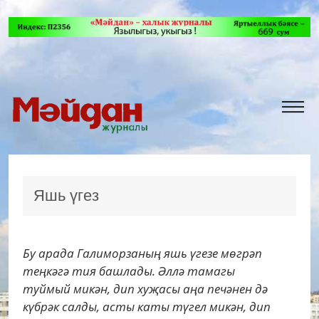
Яшь үгез
Бу арада Галиморзаның яшь үгезе мөгрәп
теңкәгә тия башлады. Әллә тамагы
туймый микән, дип хуҗасы аңа печәнен дә
күбрәк салды, асты каты түгел микән, дип