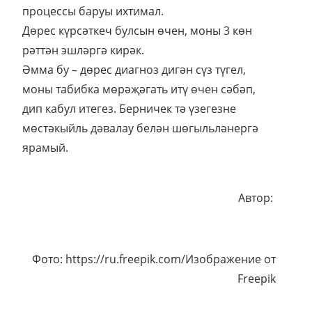
процессы баруы ихтимал.
Дөрес күрсәткеч булсын өчен, моны 3 көн
рәттән эшләргә кирәк.
Әмма бу – дөрес диагноз дигән сүз түгел,
моны табибка мөрәҗәгать итү өчен сәбәп,
дип кабул итегез. Берничек тә үзегезне
мөстәкыйль дәвалау белән шөгыльләнергә
ярамый.
Автор:
Фото: https://ru.freepik.com/Изображение от
Freepik