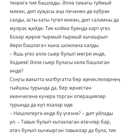
теңкәгә тия башлады. Әллә тамагы туймый
микән, дип хуҗасы аңа печәнен дә күбрәк
салды, асты каты түгел микән, дип саламны да
мулрак җәйде. Тик койма буенда карт үгез
Бохар җирне тырмый-тырмый кычкырып
йөри башлагач кына шомлана калды.
– Яшь үгез әллә сыер булып мөгри инде,
Ходаем! Әллә сыер буласы килә башлаган
инде?
Соңгы вакытта матбугатта бер җенеслеләрнең
гыйшкы турында да, бер җенестән
икенчесенә күчерә торган операцияләр
турында да күп язалар иде.
– Нишләтергә инде бу үгезне? – дип уйлады
ул. – Тавык булып кытаклаган әтәчләр бар,
әтәч булып кычкырган тавыклар да була, тик