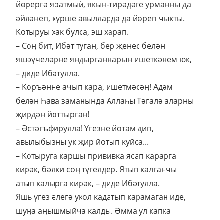
йөрергә яратмый, якын-тирәдәге урманны да
әйләнеп, күрше авылларда да йөреп чыкты.
Котыруы хак булса, эш харап.
– Соң бит, Ибәт туган, бер җенес белән
яшәүчеләрне яндырганнарын ишеткәнем юк,
– диде Ибәтулла.
– Коръәнне ачып кара, ишетмәсәң! Адәм
белән Һава заманында Аллаһы Тәгалә аларны
җирдән йоттырган!
– Әстәгъфирулла! Үгезне йотам дип,
авылыбызны ук җир йотып куйса...
– Котыруга каршы прививка ясап карарга
кирәк, бәлки соң түгелдер. Ятып калганчы
атып калырга кирәк, – диде Ибәтулла.
Яшь үгез әлегә укол кадатып карамаган иде,
шуңа аңышмыйча калды. Әмма ул капка