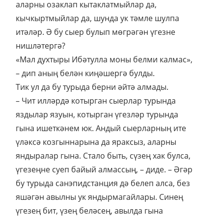
аларны озаклап кытаклатмыйлар да,
кычкыртмыйлар да, шунда ук тәмле шулпа
итәләр. Ә бу сыер булып мөгрәгән үгезне
нишләтергә?
«Мал духтыры Ибәтулла моны белми калмас»,
– дип аның белән киңәшергә булды.
Тик ул да бу турыда берни әйтә алмады.
– Чит илләрдә котырган сыерлар турында
яздылар язуын, котырган үгезләр турында
гына ишеткәнем юк. Андый сыерларның ите
үләксә козгыннарына да яраксыз, аларны
яндыралар гына. Стало быть, сүзең хак булса,
үгезеңне суеп байый алмассың, – диде. – Әгәр
бу турыда санэпидстанция дә белеп алса, без
яшәгән авылны ук яндырмагайлары. Синең
үгезең бит, үзең беләсең, авылда гына