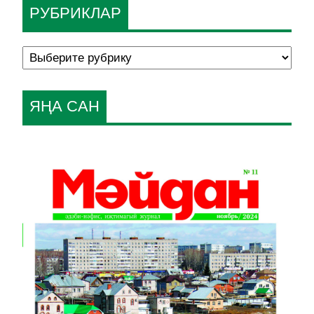
РУБРИКЛАР
ЯҢА САН