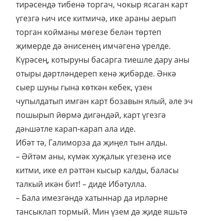
тирәсендә тибенә торгач, чокыр ясаган карт
үгезгә һич исе китмичә, ике араны аерып
торган койманы мөгезе белән төртеп
җимерде дә әнисенең имчәгенә үрелде.
Күрәсең, котыруны басарга тиешле дару аны
отыры дәртләндереп кенә җибәрде. Әнкә
сыер шуны гына көткән кебек, үзен
чупылдатып имгән карт бозавын ялый, әле эч
пошырып йөрмә дигәндәй, карт үгезгә
дәһшәтле карап-карап ала иде.
Ибәт тә, Галиморза да җиңел тын алды.
– Әйтәм аны, күмәк хуҗалык үгезенә исе
китми, ике ел рәттән кысыр калды, баласы
талкый икән бит! – диде Ибәтулла.
– Бала имезгәндә хатыннар да ирләрне
тансыклап тормый. Мин үзем дә җиде яшьтә