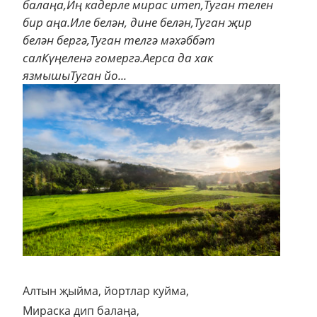
балаңа,Иң кадерле мирас итеп,Туган телен
бир аңа.Иле белән, дине белән,Туган җир
белән бергә,Туган телгә мәхәббәт
салКүңеленә гомергә.Аерса да хак
язмышыТуган йо...
Алтын җыйма, йортлар куйма,
Мираска дип балаңа,