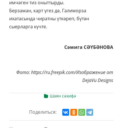
имчәген тиз оныттырды.
Берзаман, карт үгез дә, Галиморза
ихатасында чиратны үткәреп, бүтән
сыерларга күчте.
Сәмига СӘҮБӘНОВА
Фото: https://ru.freepik.com/Изображение от
DejaVu Designs
Шаян сәхифә
Поделиться: