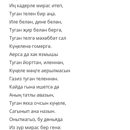
Иң кадерле мирас итеп,
Туган телен бир аңа.
Иле белән, дине белән,
Туган җир белән бергә,
Туган телгә мәхәббәт сал
Күңеленә гомергә.
Аерса да хак язмышы
Туган йорттан, иленнән,
Күңеле мәңге аерылмасын
Газиз туган теленнән.
Кайда гына ишетсә дә
Аның татлы авазын,
Туган якка очсын күңеле,
Сагынып ана назын.
Онытмагыз, бу дөньяда
Из зур мирас бер генә: