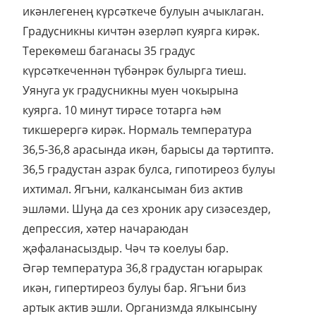
икәнлегенең күрсәткече булуын ачыклаган.
Градусникны кичтән әзерләп куярга кирәк.
Терекөмеш баганасы 35 градус
күрсәткеченнән түбәнрәк булырга тиеш.
Уянуга ук градусникны муен чокырына
куярга. 10 минут тирәсе тотарга һәм
тикшерергә кирәк. Нормаль температура
36,5-36,8 арасында икән, барысы да тәртиптә.
36,5 градустан азрак булса, гипотиреоз булуы
ихтимал. Ягъни, калкансыман биз актив
эшләми. Шуңа да сез хроник ару сизәсездер,
депрессия, хәтер начараюдан
җәфаланасыздыр. Чәч тә коелуы бар.
Әгәр температура 36,8 градустан югарырак
икән, гипертиреоз булуы бар. Ягъни биз
артык актив эшли. Организмда ялкынсыну