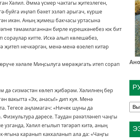
ган Хәлил. Әмма үсмер чактагы җитезлеген,
-буйга иңләп бәхет эзләп арыгач, күрше
нгән икән. Аның җимеш бакчасы уртасына
тәпне тәмамлаганнан бирле күрешкәнебез юк бит
п сораулар китте. Искә алып көлешәбез,
ә җитеп нечкәргән, менә-менә өзелеп китәр
Ано
йөрүче хәләле Миңсылуга мөрәҗәгать итеп сорап
Р
м дә сизмәстән көлеп җибәрәм. Хәлилнең бер
ән вакытта «Эх, анасы!» дип куя. Менә
. Тегесе аңламагач: «Ничек шуны да
а. Физкультура дәресе. Таудан рәхәтләнеп чаңгы
 узганда, Хәлил егылып тәгәрәп китә, аның
Э
як-ягына каранып каккаланып ала да: «Чаңгы