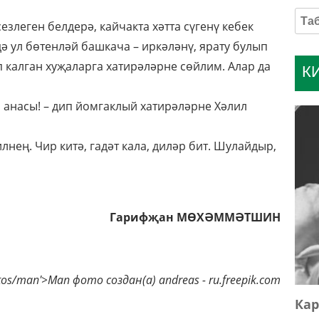
сезлеген белдерә, кайчакта хәтта сүгенү кебек
ә ул бөтенләй башкача – иркәләнү, ярату булып
калган хуҗаларга хатирәләрне сөйлим. Алар да
К
х, анасы! – дип йомгаклый хатирәләрне Хәлил
лнең. Чир китә, гадәт кала, диләр бит. Шулайдыр,
Гарифҗан МӨХӘММӘТШИН
otos/man'>Man фото создан(а) andreas - ru.freepik.com
Кар