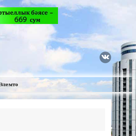
Элемтә