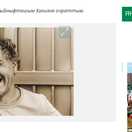
 сыйныфташым Хәлилне очраттым.
Я