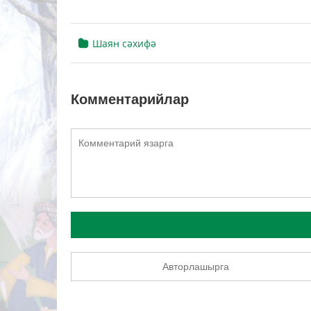
Шаян сәхифә
Комментарийлар
Авторлашырга