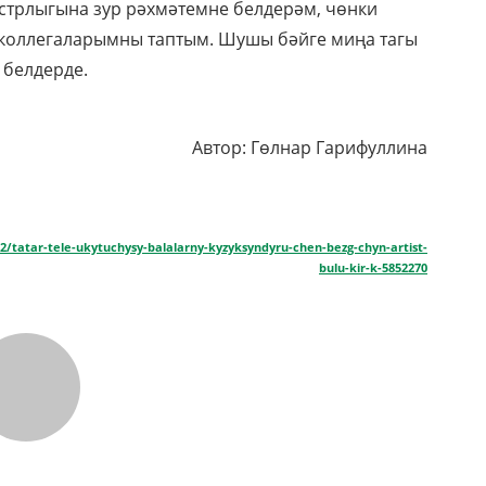
стрлыгына зур рәхмәтемне белдерәм, чөнки
коллегаларымны таптым. Шушы бәйге миңа тагы
 белдерде.
Автор: Гөлнар Гарифуллина
22/tatar-tele-ukytuchysy-balalarny-kyzyksyndyru-chen-bezg-chyn-artist-
bulu-kir-k-5852270