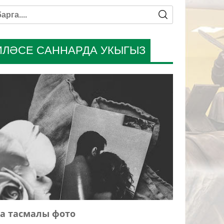
ИЛӘСЕ САННАРДА УКЫГЫЗ
а тасмалы фото