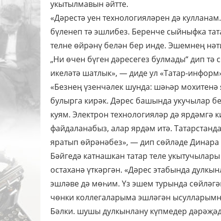
укытылмавын әйтте.
«Дәрестә уен технологияләрен дә кулланам.
бүленеп тә эшлибез. Беренче сыйныфка тата
телне өйрәнү белән бер инде. Эшемнең нә
„Ни өчен бүген дәресегез булмады“ дип тә
икеләтә шатлык», — диде ул «Татар-информ
«Безнең үзенчәлек шунда: шәһәр мохитенә 
булырга кирәк. Дәрес башында укучылар б
куям. Электрон технологияләр дә ярдәмгә к
файдаланабыз, алар ярдәм итә. Татарстанда
яратып өйрәнәбез», — дип сөйләде Динара
Бәйгедә катнашкан татар теле укытучылары 
остаханә үткәргән. «Дәрес этабында дулкы
эшләве дә мөһим. Үз эшем турында сөйләгә
чөнки коллегаларыма эшләгән ысулларымны
Бәлки. шушы дулкынлану күпмедер дәрәҗәд