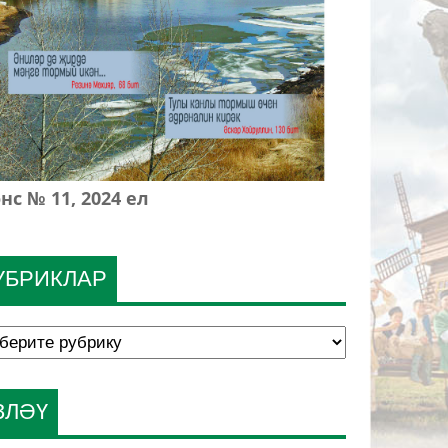
нс № 11, 2024 ел
УБРИКЛАР
ЗЛӘҮ