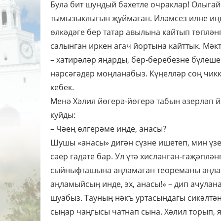
Була бит шундый бәхетле очраклар! Олыгай
тымызыклыгын җуймаган. Иләмсез илне иңгә
өлкәдәге бер татар авылына кайтып төплә
салынган иркен агач йортына кайттык. Мәк
– хатирәләр яңарды, бер-беребезне бүлеше
нәрсәгәдер моңланабыз. Күңелләр соң чикк
кебек.
Менә Хәлил йөгерә-йөгерә табын әзерләп 
куйды:
– Чәең өлгерәме инде, анасы?
Шушы «анасы» дигән сүзне ишетеп, мин үзе
сәер гадәте бар. Ул үтә хисләнгән-гаҗәпләнг
сыйныфташына аңламаган теореманы аңлата
аңламыйсың инде, эх, анасы!» – дип ачулан
шуабыз. Тауның нәкъ уртасындагы сикәлтәне
сыңар чаңгысы чатнап сына. Хәлил торып, 