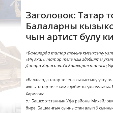
Заголовок: Татар 
Балаларны кызыкс
чын артист булу к
«Балаларда татар теленә кызыксыну уяту 
«Иң яхшы татар теле һәм әдәбияты укыт
Динара Харисова.Ул Башкортстанның Уфа
«Балаларда татар теленә кызыксыну уяту өче
яхшы татар теле һәм әдәбияты укытучысы»
Харисова.
Ул Башкортстанның Уфа районы Михайловка
бирә. Башлангыч сыйныфтан алып 9 сыйныфк