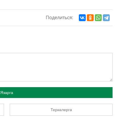
Поделиться:
Язарга
Теркәлергә