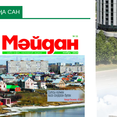
ҢА САН