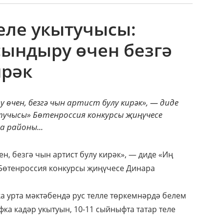
теле укытучысы:
ындыру өчен безгә
ирәк
өчен, безгә чын артист булу кирәк», — диде
учысы» Бөтенроссия конкурсы җиңүчесе
 районы...
н, безгә чын артист булу кирәк», — диде «Иң
 Бөтенроссия конкурсы җиңүчесе Динара
 урта мәктәбендә рус телле төркемнәрдә белем
а кадәр укытуын, 10-11 сыйныфта татар теле