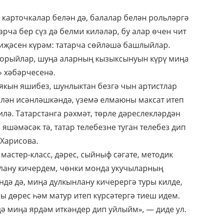
 карточкалар белән дә, балалар белән рольләргә
рча бер сүз дә белми киләләр, бу алар өчен чит
тиҗәсен күрәм: татарча сөйләшә башлыйлар.
 сорыйлар, шуңа аларның кызыксынуын күрү миңа
» хәбәрчесенә.
якын яшибез, шунлыктан безгә чын артистлар
елән исәнләшкәндә, үземә елмаюны максат итеп
илә. Татарстанга рәхмәт, төрле дәреслекләрдән
 яшәмәсәк тә, татар телебезне туган телебез дип
 Харисова.
мастер-класс, дәрес, сыйныф сәгате, методик
нлану кичердем, чөнки монда укучыларның
ндә дә, миңа дулкынлану кичерергә туры килде,
 дөрес һәм матур итеп күрсәтергә тиеш идем.
ә миңа ярдәм иткәндер дип уйлыйм», — диде ул.