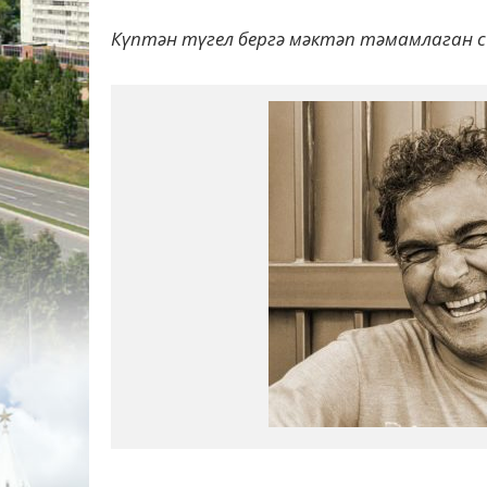
Күптән түгел бергә мәктәп тәмамлаган