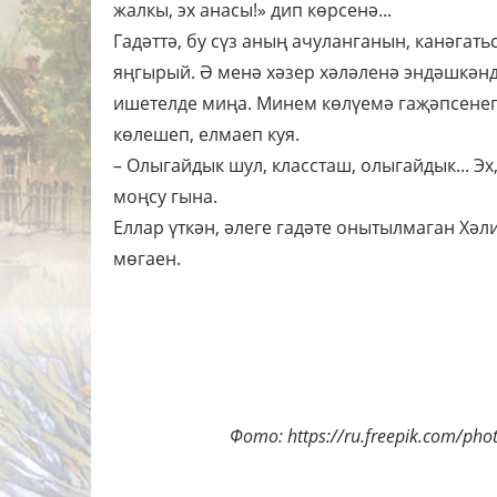
жалкы, эх анасы!» дип көрсенә...
Гадәттә, бу сүз аның ачуланганын, канәгать
яңгырый. Ә менә хәзер хәләленә эндәшкәнд
ишетелде миңа. Минем көлүемә гаҗәпсенеп 
көлешеп, елмаеп куя.
– Олыгайдык шул, классташ, олыгайдык... Э
моңсу гына.
Еллар үткән, әлеге гадәте онытылмаган Хәли
мөгаен.
Фото: https://ru.freepik.com/ph