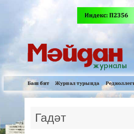
Баш бит
Журнал турында
Редколлег
Гадәт