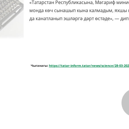
«Татарстан Республикасына, Мәгариф мини
монда көч сынашып кына калмадым, яхшы 
да канатланып эшләргә дәрт өстәде», — дип
Чыганагы:
https://tatar-inform.tatar/news/science/28-03-20