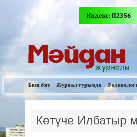
Баш бит
Журнал турында
Редколлег
Көтүче Илбатыр 