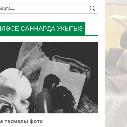
ИЛӘСЕ САННАРДА УКЫГЫЗ
а тасмалы фото