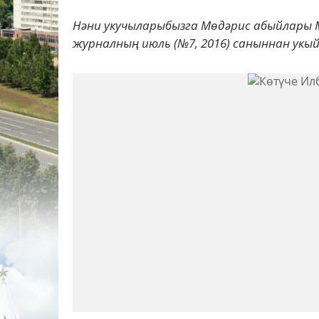
Нәни укучыларыбызга Мөдәрис абыйлары 
журналның июль (№7, 2016) саныннан укый