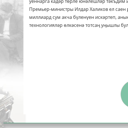
уеннарга кадәр төрле юнәлешләр тәкъдим и
Премьер-министры Илдар Халиков ел саен 
миллиард сум акча бүленүен искәртеп, аны
технологияләр өлкәсенә тотсаң уңышлы була