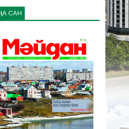
ҢА САН