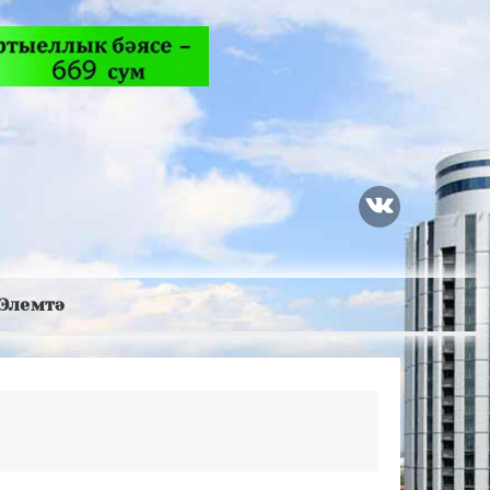
Элемтә