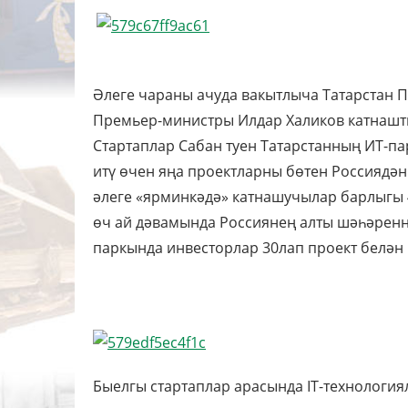
Әлеге чараны ачуда вакытлыча Татарстан 
Премьер-министры Илдар Халиков катнашт
Стартаплар Сабан туен Татарстанның ИТ-па
итү өчен яңа проектларны бөтен Россиядән
әлеге «ярминкәдә» катнашучылар барлыгы 
өч ай дәвамында Россиянең алты шәһәрен
паркында инвесторлар 30лап проект белән
Быелгы стартаплар арасында IТ-технология