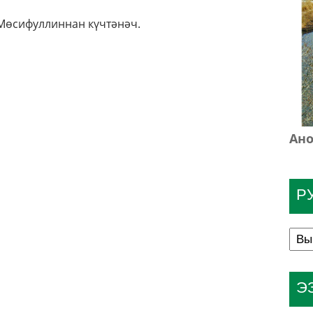
Мөсифуллиннан күчтәнәч.
Ано
Р
Э