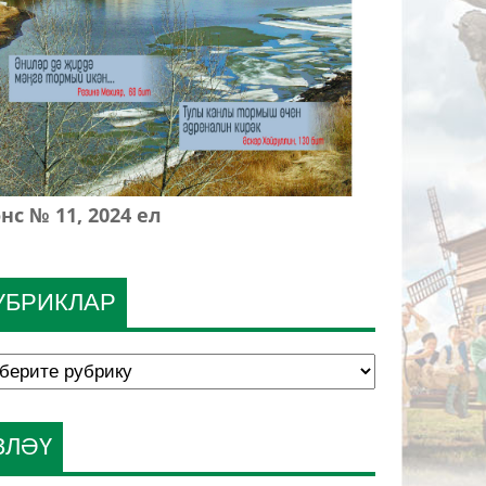
нс № 11, 2024 ел
УБРИКЛАР
ЗЛӘҮ