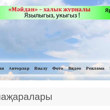
ия
Авторлар
Язылу
Фото
Видео
Реклама
маҗаралары