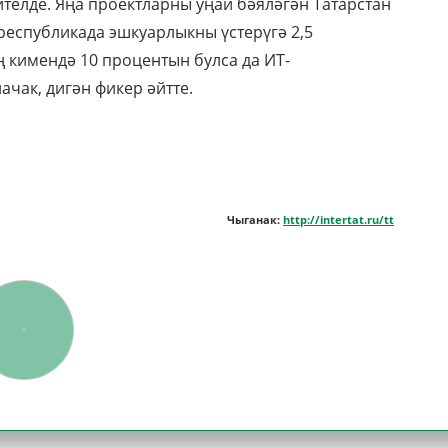
телде. Яңа проектларны уңай бәяләгән Татарстан
республикада эшкуарлыкны үстерүгә 2,5
ң кимендә 10 процентын булса да ИТ-
чак, дигән фикер әйтте.
Чыганак:
http://intertat.ru/tt