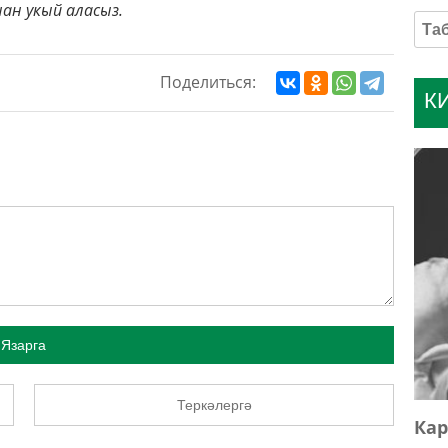
ан укый аласыз.
Поделиться:
К
Язарга
Теркәлергә
Кар