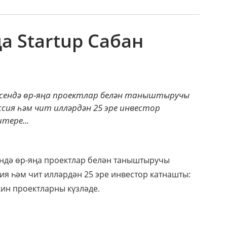
а Startup Сабан
сендә өр-яңа проектлар белән таныштыручы
оссия һәм чит илләрдән 25 эре инвестор
тере...
ндә өр-яңа проектлар белән таныштыручы
сия һәм чит илләрдән 25 эре инвестор катнашты:
кин проектларны күзләде.