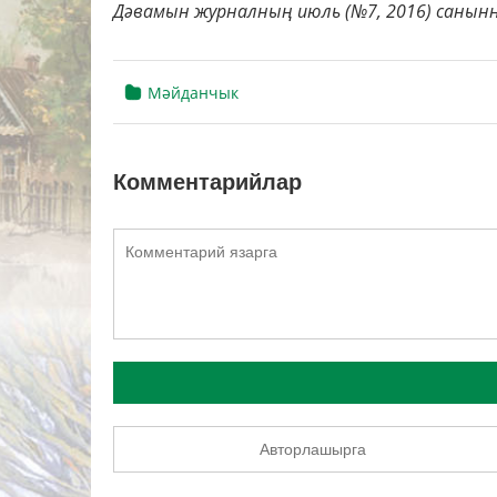
Дәвамын журналның июль (№7, 2016) санынн
Мәйданчык
Комментарийлар
Авторлашырга