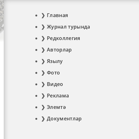
Главная
Журнал турында
Редколлегия
Авторлар
Язылу
Фото
Видео
Реклама
Элемтә
Документлар