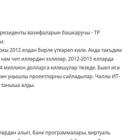
Президенты вазифаларын башкаручы - ТР
ы.
ркы 2012 елдан бирле үткәреп килә. Анда тәкъдим
 һәм чит илләрдән эзлиләр. 2012-2015 елларда
4 миллион долларга килешүләр төзеде. Быел исә
нән уңышлы проектларны сайладылар. Чаллы ИТ-
 таныша алды.
ләрдән алып, банк программалары, виртуаль