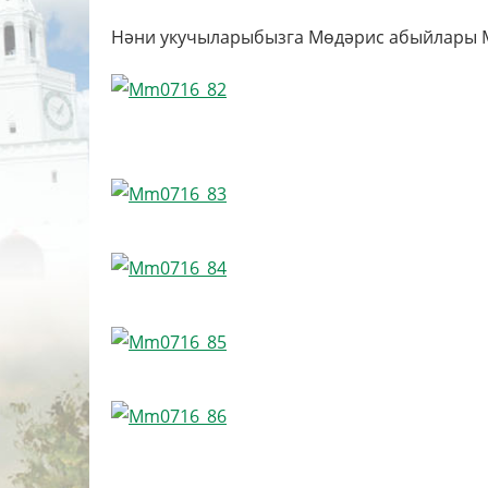
Нәни укучыларыбызга Мөдәрис абыйлары 