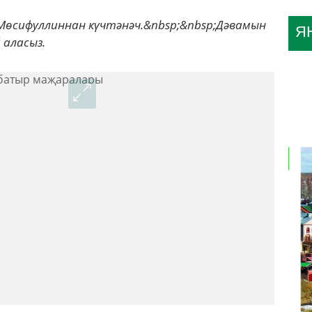
Мөсифуллиннан күчтәнәч.&nbsp;&nbsp;Дәвамын
Я
 аласыз.