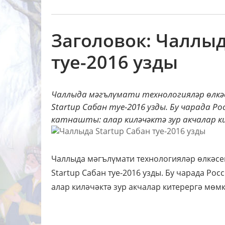
Заголовок: Чаллыд
туе-2016 узды
Чаллыда мәгълүмати технологияләр өлкә
Startup Сабан туе-2016 узды. Бу чарада Р
катнашты: алар киләчәктә зур акчалар ки
Чаллыда мәгълүмати технологияләр өлкәсе
Startup Сабан туе-2016 узды. Бу чарада Рос
алар киләчәктә зур акчалар китерергә мөм