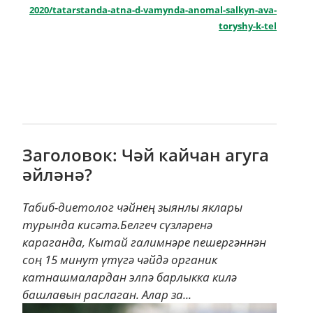
2020/tatarstanda-atna-d-vamynda-anomal-salkyn-ava-
toryshy-k-tel
Заголовок: Чәй кайчан агуга
әйләнә?
Табиб-диетолог чәйнең зыянлы яклары
турында кисәтә.Белгеч сүзләренә
караганда, Кытай галимнәре пешергәннән
соң 15 минут үтүгә чәйдә органик
катнашмалардан элпә барлыкка килә
башлавын раслаган. Алар за...