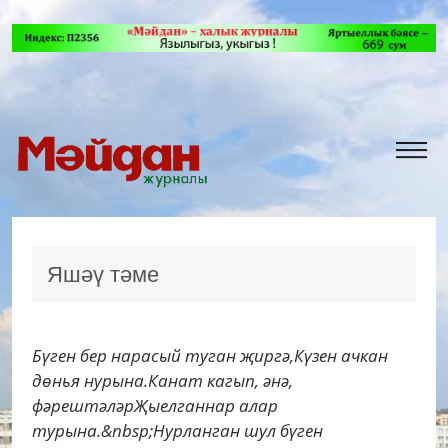
Яшәү тәме
Бүген бер нарасый туган җиргә,Күзен ачкан
дөнья нурына.Канат кагып, әнә,
фәрештәләрҖыелганнар алар
турына.&nbsp;Нурланган шул бүген