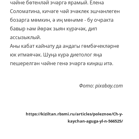
чәйне бөтенләй эчәргә ярамый. Елена
Соломатина, кичәге чәй эчәклек эшчәнлеген
бозарга мөмкин, ә иң мөһиме - бу очракта
бавыр һәм йөрәк зыян күрәчәк, дип
ассызыклый.
Аны кабат кайнату да андагы гөмбәчекләрне
юк итмәячәк. Шуңа күрә диетолог яңа
пешерелгән чәйне генә эчәргә киңәш итә.
Фото: pixabay.com
https://kiziltan.rbsmi.ru/articles/poleznoe/Ch-y-
kaychan-aguga-yl-n-566525/