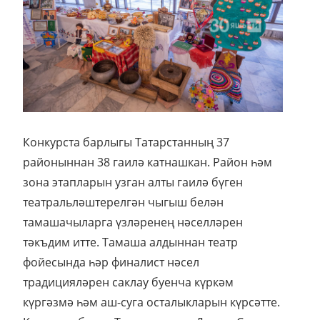
Конкурста барлыгы Татарстанның 37
районыннан 38 гаилә катнашкан. Район һәм
зона этапларын узган алты гаилә бүген
театральләштерелгән чыгыш белән
тамашачыларга үзләренең нәселләрен
тәкъдим итте. Тамаша алдыннан театр
фойесында һәр финалист нәсел
традицияләрен саклау буенча күркәм
күргәзмә һәм аш-суга осталыкларын күрсәтте.