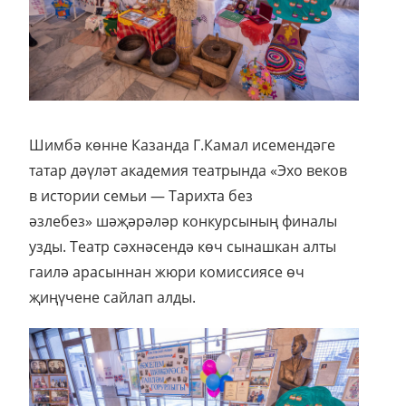
Шимбә көнне Казанда Г.Камал исемендәге
татар дәүләт академия театрында «Эхо веков
в истории семьи — Тарихта без
әзлебез» шәҗәрәләр конкурсының финалы
узды. Театр сәхнәсендә көч сынашкан алты
гаилә арасыннан жюри комиссиясе өч
җиңүчене сайлап алды.