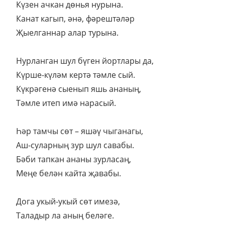
Күзен ачкан дөнья нурына.
Канат кагып, әнә, фәрештәләр
Җыелганнар алар турына.
Нурланган шул бүген йортлары да,
Күрше-күләм кертә тәмле сый.
Күкрәгенә сыенып яшь ананың,
Тәмле итеп имә нарасый.
Һәр тамчы сөт – яшәү чыганагы,
Аш-суларның зур шул савабы.
Бәби тапкан ананы зурласаң,
Меңе белән кайта җавабы.
Дога укый-укый сөт имезә,
Таладыр ла аның беләге.