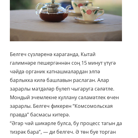
Белгеч сүзләренә караганда, Кытай
галимнәре пешергәннән соң 15 минут үтүгә
чәйдә органик катнашмалардан элпә
барлыкка килә башлавын раслаган. Алар
зарарлы матдәләр бүлеп чыгаруга сәләтле.
Мондый эчемлекне куллану сәламәтлек өчен
зарарлы. Белгеч фикерен “Комсомольская
правда” басмасы китерә.
“Әгәр чәй шикәрле булса, бу процесс тагын да
тизрәк бара”, — ди белгеч. Ә төн буе торган