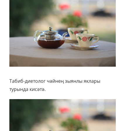
Табиб-диетолог чәйнең зыянлы яклары
турында кисәтә.