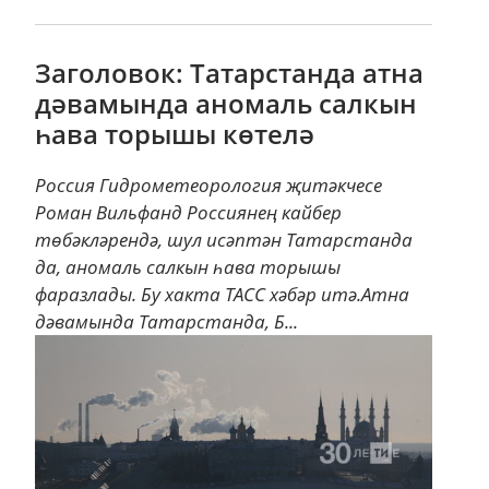
Заголовок: Татарстанда атна
дәвамында аномаль салкын
һава торышы көтелә
Россия Гидрометеорология җитәкчесе
Роман Вильфанд Россиянең кайбер
төбәкләрендә, шул исәптән Татарстанда
да, аномаль салкын һава торышы
фаразлады. Бу хакта ТАСС хәбәр итә.Атна
дәвамында Татарстанда, Б...