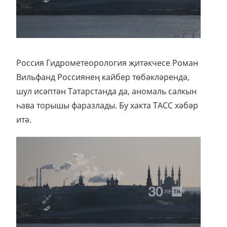
Россия Гидрометеорология җитәкчесе Роман
Вильфанд Россиянең кайбер төбәкләрендә,
шул исәптән Татарстанда да, аномаль салкын
һава торышы фаразлады. Бу хакта ТАСС хәбәр
итә.