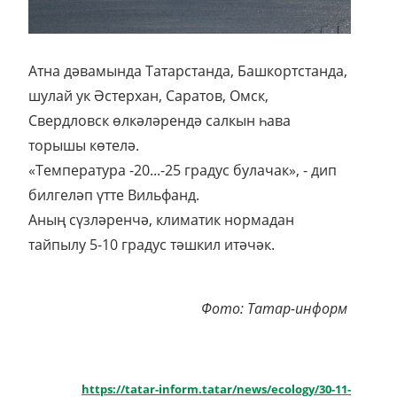
Атна дәвамында Татарстанда, Башкортстанда,
шулай ук Әстерхан, Саратов, Омск,
Свердловск өлкәләрендә салкын һава
торышы көтелә.
«Температура -20...-25 градус булачак», - дип
билгеләп үтте Вильфанд.
Аның сүзләренчә, климатик нормадан
тайпылу 5-10 градус тәшкил итәчәк.
Фото: Татар-информ
https://tatar-inform.tatar/news/ecology/30-11-