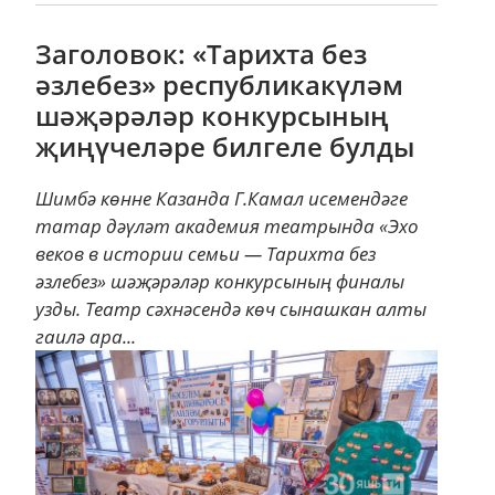
Заголовок: «Тарихта без
әзлебез» республикакүләм
шәҗәрәләр конкурсының
җиңүчеләре билгеле булды
Шимбә көнне Казанда Г.Камал исемендәге
татар дәүләт академия театрында «Эхо
веков в истории семьи — Тарихта без
әзлебез» шәҗәрәләр конкурсының финалы
узды. Театр сәхнәсендә көч сынашкан алты
гаилә ара...