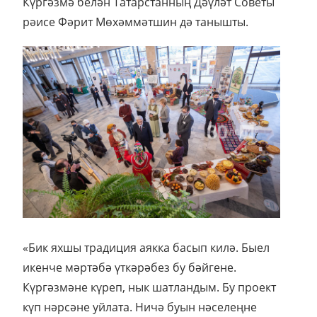
Күргәзмә белән Татарстанның Дәүләт Советы
рәисе Фәрит Мөхәммәтшин дә танышты.
«Бик яхшы традиция аякка басып килә. Быел
икенче мәртәбә үткәрәбез бу бәйгене.
Күргәзмәне күреп, нык шатландым. Бу проект
күп нәрсәне уйлата. Ничә буын нәселеңне