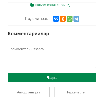
Илһам канатларында
Поделиться:
Комментарийлар
Язарга
Авторлашырга
Теркәлергә