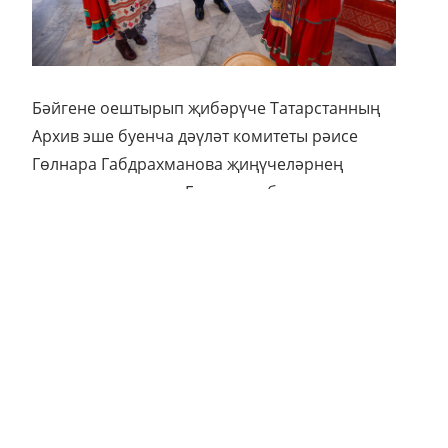
Бәйгене оештырып җибәрүче Татарстанның
Архив эше буенча дәүләт комитеты рәисе
Гөлнара Габдрахманова җиңүчеләрнең
исемнәрен атады. «Гаиләләребез үзләренең
җырлау, бию осталыкларын, тамырларының
никадәр тирән белүләрен шундый матур итеп
күрсәтә алдылар. Бу чын йөрәктән булды.
Киләсе елда һәр районнан тагын да күбрәк
гаилә катнашыр һәм җитәкчеләр үз
төбәгендәге нәсел тамырларын
саклаучыларны күрсәтергә ярдәм итәр дип
өметләнәм», — диде Гөлнара Габдрахманова.
Өченче урынны Апас районыннан