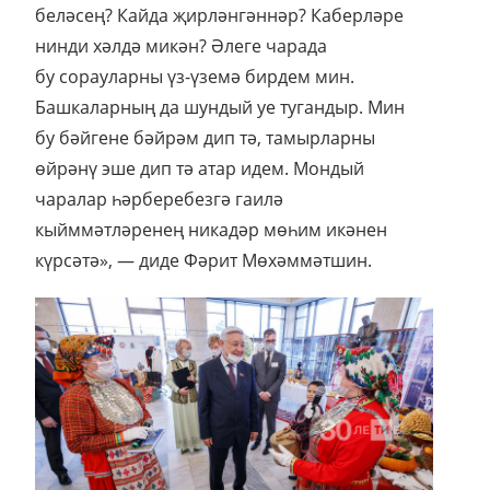
беләсең? Кайда җирләнгәннәр? Каберләре
нинди хәлдә микән? Әлеге чарада
бу сорауларны үз-үземә бирдем мин.
Башкаларның да шундый уе тугандыр. Мин
бу бәйгене бәйрәм дип тә, тамырларны
өйрәнү эше дип тә атар идем. Мондый
чаралар һәрберебезгә гаилә
кыйммәтләренең никадәр мөһим икәнен
күрсәтә», — диде Фәрит Мөхәммәтшин.