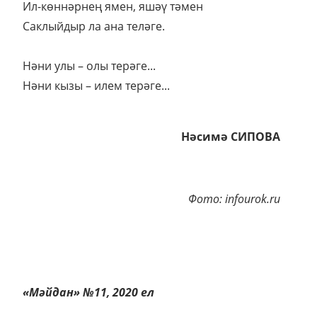
Ил-көннәрнең ямен, яшәү тәмен
Саклыйдыр ла ана теләге.
Нәни улы – олы терәге...
Нәни кызы – илем терәге...
Нәсимә СИПОВА
Фото: infourok.ru
«Мәйдан» №11, 2020 ел