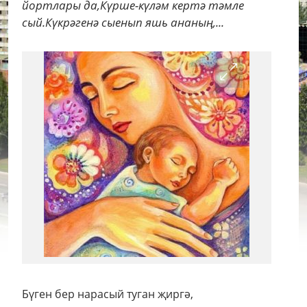
йортлары да,Күрше-күләм кертә тәмле
сый.Күкрәгенә сыенып яшь ананың,...
Бүген бер нарасый туган җиргә,