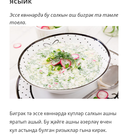
ясыйк
Эссе көннәрдә бу салкын аш бигрәк тә тәмле
тоела.
Бигрәк тә эссе көннәрдә күпләр салкын ашны
яратып ашый. Бу җәйге ашны әзерләү өчен
кул астында булган ризыклар гына кирәк.