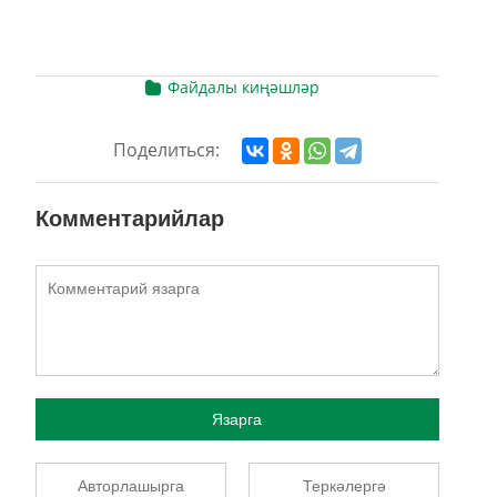
Файдалы киңәшләр
Поделиться:
Комментарийлар
Язарга
Авторлашырга
Теркәлергә