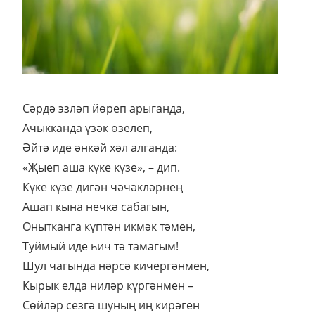
Сәрдә эзләп йөреп арыганда,
Ачыкканда үзәк өзелеп,
Әйтә иде әнкәй хәл алганда:
«Җыеп аша күке күзе», – дип.
Күке күзе дигән чәчәкләрнең
Ашап кына нечкә сабагын,
Онытканга күптән икмәк тәмен,
Туймый иде һич тә тамагым!
Шул чагында нәрсә кичергәнмен,
Кырык елда ниләр күргәнмен –
Сөйләр сезгә шуның иң кирәген