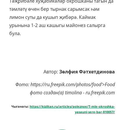
Тәҗрибәле хуҗабикәләр окрошканы тагын да
тәмләтү өчен бер тырнак сарымсак һәм
лимон суты да кушып җибәрә. Каймак
урынына 1-2 аш кашыгы майонез салырга
була.
Автор:
Зөлфия Фәтхетдинова
Фото: https://ru.freepik.com/photos/food'>Food
фото создан(а) timolina - ru.freepik.com
Чыганагы:
https://kiziltan.ru/articles/poleznoe/T-mle-okroshka-
yasauni-sere-bar-810057/