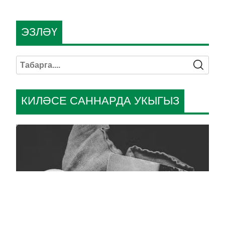
ЭЗЛӘҮ
КИЛӘСЕ САННАРДА УКЫГЫЗ