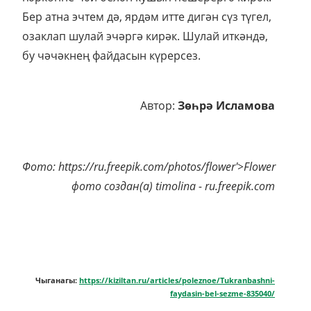
Бер атна эчтем дә, ярдәм итте дигән сүз түгел,
озаклап шулай эчәргә кирәк. Шулай иткәндә,
бу чәчәкнең файдасын күрерсез.
Автор:
Зөһрә Исламова
Фото: https://ru.freepik.com/photos/flower'>Flower
фото создан(а) timolina - ru.freepik.com
Чыганагы:
https://kiziltan.ru/articles/poleznoe/Tukranbashni-
faydasin-bel-sezme-835040/