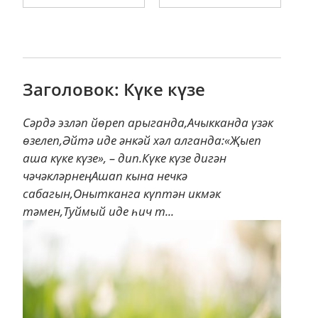
Заголовок: Күке күзе
Сәрдә эзләп йөреп арыганда,Ачыкканда үзәк
өзелеп,Әйтә иде әнкәй хәл алганда:«Җыеп
аша күке күзе», – дип.Күке күзе дигән
чәчәкләрнеңАшап кына нечкә
сабагын,Онытканга күптән икмәк
тәмен,Туймый иде һич т...