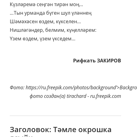
Күзләремә сеңгән тирән моң…
…Тын урманда бүген шул үләннең
Шәмәхәсен өздем, күкселен…
Нишләгәндер, белмим, күңелләрем:
Үзем өздем, үзем үкседем…
Рифкать ЗАКИРОВ
Фото: https://ru.freepik.com/photos/background'>Backgr
фото создан(а) tirachard - ru.freepik.com
Заголовок: Тәмле окрошка