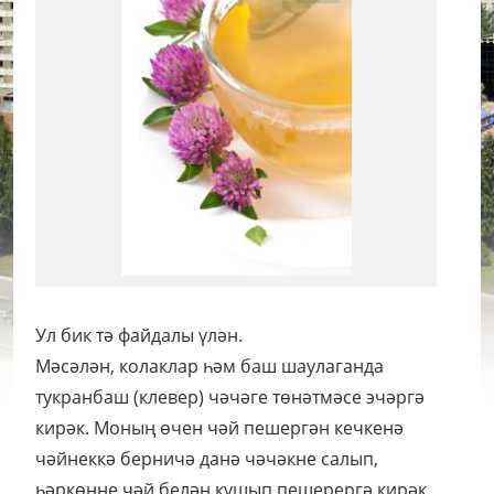
Ул бик тә файдалы үлән.
Мәсәлән, колаклар һәм баш шаулаганда
тукранбаш (клевер) чәчәге төнәтмәсе эчәргә
кирәк. Моның өчен чәй пешергән кечкенә
чәйнеккә берничә данә чәчәкне салып,
һәркөнне чәй белән кушып пешерергә кирәк.