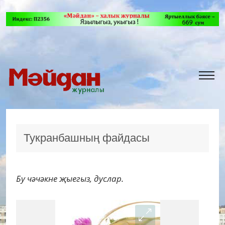
Тукранбашның файдасы
Бу чәчәкне җыегыз, дуслар.