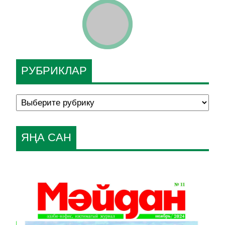
РУБРИКЛАР
ЯҢА САН