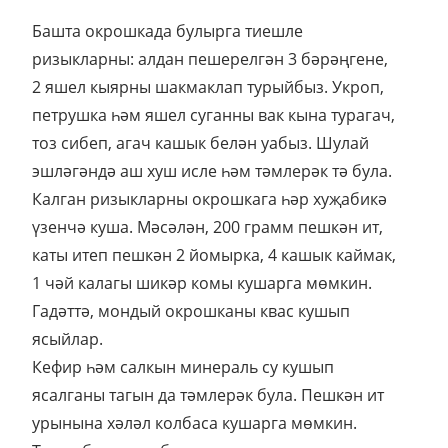
Башта окрошкада булырга тиешле
ризыкларны: алдан пешерелгән 3 бәрәңгене,
2 яшел кыярны шакмаклап турыйбыз. Укроп,
петрушка һәм яшел суганны вак кына турагач,
тоз сибеп, агач кашык белән уабыз. Шулай
эшләгәндә аш хуш исле һәм тәмлерәк тә була.
Калган ризыкларны окрошкага һәр хуҗабикә
үзенчә куша. Мәсәлән, 200 грамм пешкән ит,
каты итеп пешкән 2 йомырка, 4 кашык каймак,
1 чәй калагы шикәр комы кушарга мөмкин.
Гадәттә, мондый окрошканы квас кушып
ясыйлар.
Кефир һәм салкын минераль су кушып
ясалганы тагын да тәмлерәк була. Пешкән ит
урынына хәләл колбаса кушарга мөмкин.