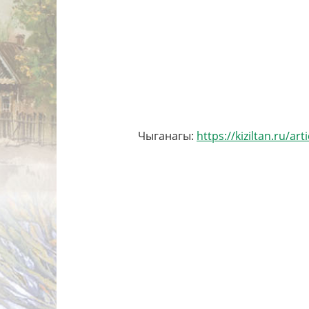
Чыганагы:
https://kiziltan.ru/ar